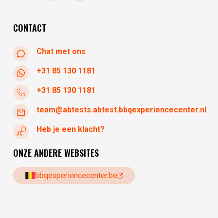
dinsdag
gesloten
woensdag
10:30 - 17:30
CONTACT
Chat met ons
+31 85 130 1181
+31 85 130 1181
team@abtests.abtest.bbqexperiencecenter.nl
Heb je een klacht?
ONZE ANDERE WEBSITES
bbqexperiencecenter.be