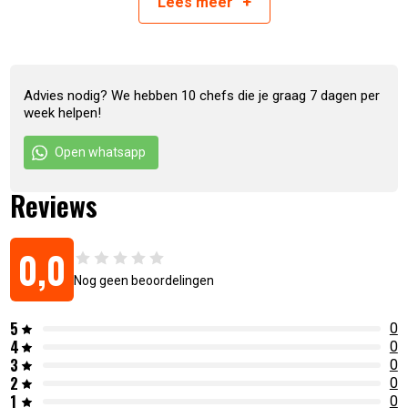
+
Lees
meer
Advies nodig? We hebben 10 chefs die je graag 7 dagen per
week helpen!
Artikelnummer:
6017429971914
Open whatsapp
Reviews
0,0
Nog geen beoordelingen
5
0
4
0
3
0
2
0
1
0