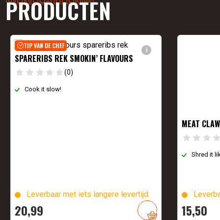
PRODUCTEN
TIP VAN DE CHEF
i
SPARERIBS REK SMOKIN’ FLAVOURS
(0)
Cook it slow!
MEAT CLAW
Shred it l
Leverbaar met iets langere levertijd
Leverba
20,
99
15,
50