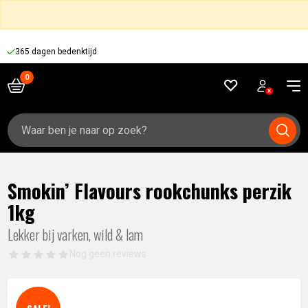
365 dagen bedenktijd
Zoeken
naar:
Smokin’ Flavours rookchunks perzik
1kg
Lekker bij varken, wild & lam
Nog geen reviews