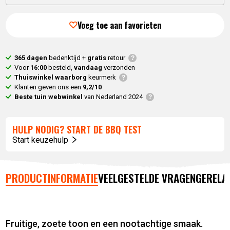
Huidige
prijs
prijs
was:
Voeg toe aan favorieten
is:
16,
50
.
12,
35
.
365 dagen
bedenktijd +
gratis
retour
Voor
16:00
besteld,
vandaag
verzonden
Thuiswinkel waarborg
keurmerk
Klanten geven ons een
9,2/10
Beste tuin webwinkel
van Nederland 2024
HULP NODIG? START DE BBQ TEST
Start keuzehulp
PRODUCTINFORMATIE
VEELGESTELDE VRAGEN
GERELA
Fruitige, zoete toon en een nootachtige smaak.