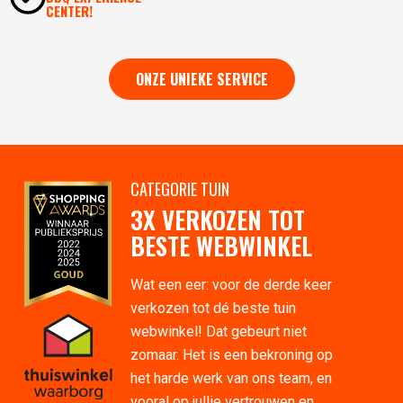
CENTER!
ONZE UNIEKE SERVICE
CATEGORIE TUIN
3X VERKOZEN TOT
BESTE WEBWINKEL
Wat een eer: voor de derde keer
verkozen tot dé beste tuin
webwinkel! Dat gebeurt niet
zomaar. Het is een bekroning op
het harde werk van ons team, en
vooral op jullie vertrouwen en