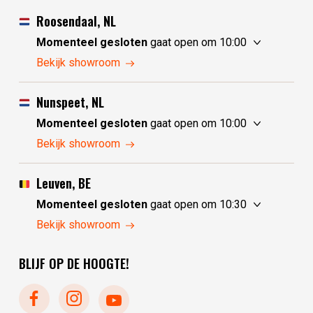
Roosendaal, NL
Momenteel gesloten
gaat open om 10:00
donderdag
10:00 - 17:30
Bekijk showroom
vrijdag
10:00 - 17:30
zaterdag
10:00 - 17:30
Nunspeet, NL
zondag
10:00 - 17:30
Momenteel gesloten
gaat open om 10:00
maandag
10:00 - 17:30
donderdag
10:00 - 17:30
Bekijk showroom
dinsdag
gesloten
vrijdag
10:00 - 17:30
woensdag
gesloten
zaterdag
10:00 - 17:30
Leuven, BE
zondag
gesloten
Momenteel gesloten
gaat open om 10:30
maandag
gesloten
donderdag
10:30 - 17:30
Bekijk showroom
dinsdag
10:00 - 17:30
vrijdag
10:30 - 17:30
woensdag
10:00 - 17:30
BLIJF OP DE HOOGTE!
zaterdag
10:30 - 17:30
zondag
gesloten
maandag
gesloten