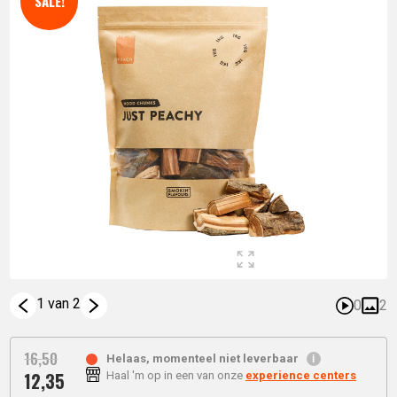
SALE!
1 van 2
0
2
16,
50
Helaas, momenteel niet leverbaar
12,
35
Haal 'm op in een van onze
experience centers
Oorspronkelijke