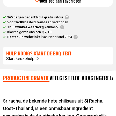
Voeg toe aan favorieten
365 dagen
bedenktijd +
gratis
retour
Voor
16:00
besteld,
vandaag
verzonden
Thuiswinkel waarborg
keurmerk
Klanten geven ons een
9,2/10
Beste tuin webwinkel
van Nederland 2024
HULP NODIG? START DE BBQ TEST
Start keuzehulp
PRODUCTINFORMATIE
VEELGESTELDE VRAGEN
GERELA
Sriracha, de bekende hete chilisaus uit Si Racha,
Oost-Thailand, is een onmisbaar ingrediënt
geworden in de Aziatische keuken. Oorspronkelijk