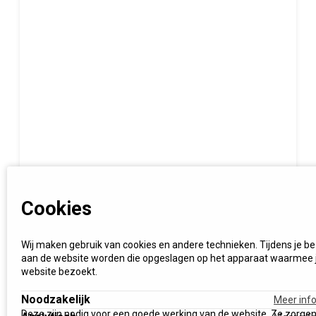
Cookies
Wij maken gebruik van cookies en andere technieken. Tijdens je b
aan de website worden die opgeslagen op het apparaat waarmee 
website bezoekt.
Noodzakelijk
Meer inf
Deze zijn nodig voor een goede werking van de website. Ze zorge