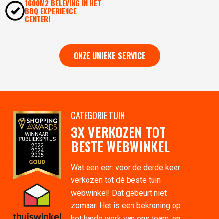
1600M2 BELEVING IN HÉT
BBQ EXPERIENCE
CENTER!
ONZE UNIEKE SERVICE
CATEGORIE TUIN
3X VERKOZEN TOT
BESTE WEBWINKEL
Wat een eer: voor de derde keer
verkozen tot dé beste tuin
webwinkel! Dat gebeurt niet
zomaar. Het is een bekroning op
het harde werk van ons team, en