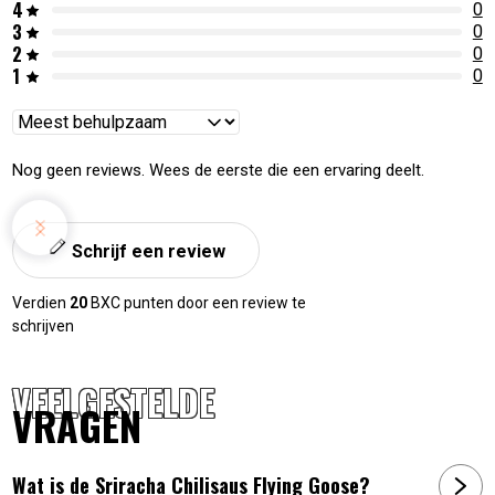
4
0
3
0
2
0
1
0
Reviews
sorteren
Nog geen reviews. Wees de eerste die een ervaring deelt.
Schrijf een review
Verdien
20
BXC punten door een review te
schrijven
VEELGESTELDE
VRAGEN
Wat is de Sriracha Chilisaus Flying Goose?