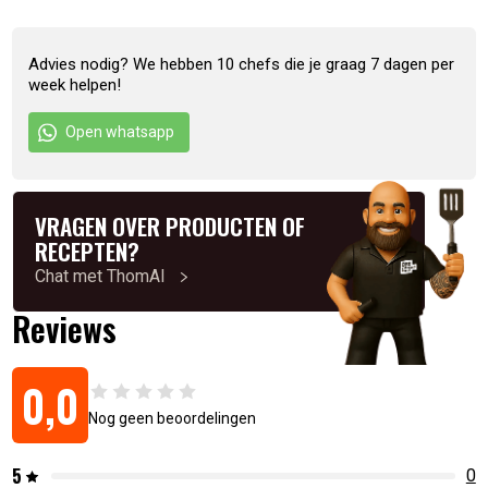
chili, suikerstroop, zout, knoflook, water
Inhoud: 200ml
Advies nodig? We hebben 10 chefs die je graag 7 dagen per
week helpen!
Artikelnummer:
8853662056005
Open whatsapp
VRAGEN OVER PRODUCTEN OF
RECEPTEN?
Chat met ThomAI
Reviews
0,0
Nog geen beoordelingen
5
0