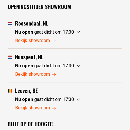
OPENINGSTIJDEN SHOWROOM
Roosendaal, NL
Nu open
gaat dicht om 17:30
zaterdag
10:00 - 17:30
Bekijk showroom
zondag
10:00 - 17:30
maandag
10:00 - 17:30
Nunspeet, NL
dinsdag
gesloten
Nu open
gaat dicht om 17:30
woensdag
gesloten
zaterdag
10:00 - 17:30
Bekijk showroom
donderdag
10:00 - 17:30
zondag
gesloten
vrijdag
10:00 - 17:30
maandag
gesloten
Leuven, BE
dinsdag
10:00 - 17:30
Nu open
gaat dicht om 17:30
woensdag
10:00 - 17:30
zaterdag
10:30 - 17:30
Bekijk showroom
donderdag
10:00 - 17:30
zondag
gesloten
vrijdag
10:00 - 17:30
BLIJF OP DE HOOGTE!
maandag
gesloten