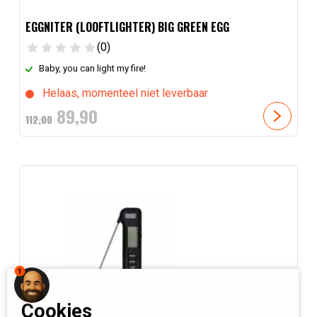
EGGNITER (LOOFTLIGHTER) BIG GREEN EGG
(0)
Baby, you can light my fire!
Helaas, momenteel niet leverbaar
Oorspronkelijke
Huidige
89,
90
112,
00
prijs
prijs
was:
is:
112,
00
89,
.
90
.
1
Cookies