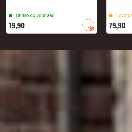
Online op voorraad
Leverba
19,
90
79,
90