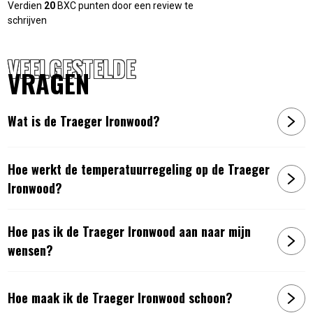
Verdien
20
BXC punten door een review te
schrijven
Eindeloos aanpasbaar
VEELGESTELDE
Dankzij de accessoire rail kan je je Ironwood eindeloos
VRAGEN
aanpassen naar jouw wensen. Je kunt planken,
gereedschapshaken, opbergbakken, rolrekken en meer
inrichten op de manier die bij jouw kookstijl past.
Wat is de Traeger Ironwood?
Specificaties Traeger Ironwood
Hoe werkt de temperatuurregeling op de Traeger
Ironwood?
WiFIRE technologie, zo kan je je Ironwood overal
bedienen
Hoe pas ik de Traeger Ironwood aan naar mijn
Pop-And-Lock™ Accessoire rail
Temperatuurbereik 74°-260°C
wensen?
Traeger pelletsensor: nooit meer zonder pellets
Compatibel met Alexa- en Google Home-apparaten
Hoe maak ik de Traeger Ironwood schoon?
Touchscreen display
LxBxH 122cm x 150cm x 64cm