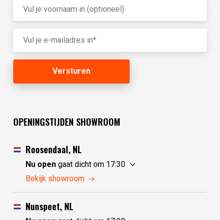
OPENINGSTIJDEN SHOWROOM
Roosendaal, NL
Nu open
gaat dicht om 17:30
vrijdag
10:00 - 17:30
Bekijk showroom
zaterdag
10:00 - 17:30
zondag
10:00 - 17:30
Nunspeet, NL
maandag
10:00 - 17:30