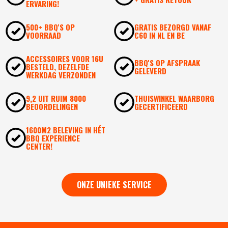
ERVARING!
500+ BBQ'S OP
GRATIS BEZORGD VANAF
VOORRAAD
€60 IN NL EN BE
ACCESSOIRES VOOR 16U
BBQ'S OP AFSPRAAK
BESTELD, DEZELFDE
GELEVERD
WERKDAG VERZONDEN
9,2 UIT RUIM 8000
THUISWINKEL WAARBORG
BEOORDELINGEN
GECERTIFICEERD
1600M2 BELEVING IN HÉT
BBQ EXPERIENCE
CENTER!
ONZE UNIEKE SERVICE