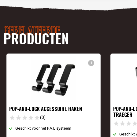
GERELATEERDE
PRODUCTEN
i
POP-AND-LOCK ACCESSOIRE HAKEN
POP-AND-L
TRAEGER
(0)
Geschikt voor het P.A.L systeem
Geschikt 