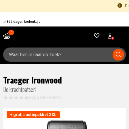
Do
365 dagen bedenktijd
Zoeken
naar:
Traeger Ironwood
De krachtpatser!
Nog geen reviews
+ gratis actiepakket XXL