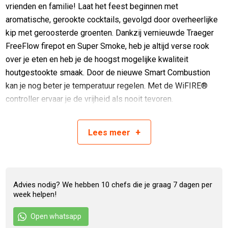
vrienden en familie! Laat het feest beginnen met
aromatische, gerookte cocktails, gevolgd door overheerlijke
kip met geroosterde groenten. Dankzij vernieuwde Traeger
FreeFlow firepot en Super Smoke, heb je altijd verse rook
over je eten en heb je de hoogst mogelijke kwaliteit
houtgestookte smaak. Door de nieuwe Smart Combustion
kan je nog beter je temperatuur regelen. Met de WiFIRE®
controller ervaar je de vrijheid als nooit tevoren.
What’s new
+
Lees
meer
Nauwkeurige temperatuurregeling
De Smart Combustion™ verzekert gelijkmatige
Advies nodig? We hebben 10 chefs die je graag 7 dagen per
week helpen!
kooktemperaturen, terwijl de volledig geïsoleerde
dubbelwandige constructie temperatuurschommelingen
Open whatsapp
minimaliseert bij dalende kwikniveaus.