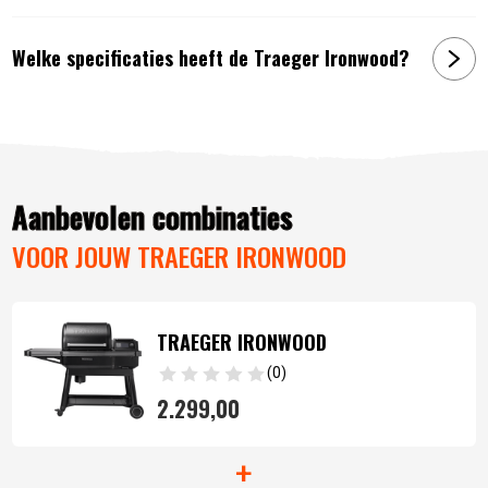
10 Jaar garantie
2 bedraadde vleessondes net Bluethooth
Welke specificaties heeft de Traeger Ironwood?
Artikelnummer:
634868935282
Aanbevolen combinaties
VOOR JOUW TRAEGER IRONWOOD
TRAEGER IRONWOOD
(0)
2.299,
00
+