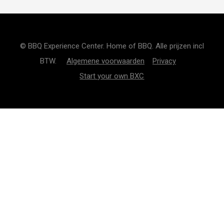
© BBQ Experience Center. Home of BBQ. Alle prijzen incl
BTW.
Algemene voorwaarden
Privacy
Start your own BXC