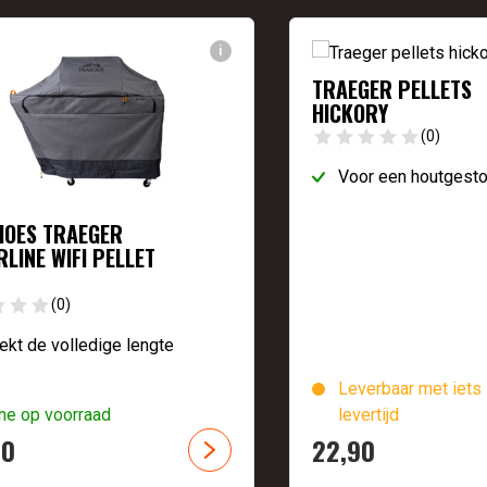
i
TRAEGER PELLETS
HICKORY
(0)
Voor een houtgest
HOES TRAEGER
RLINE WIFI PELLET
(0)
kt de volledige lengte
Leverbaar met iets 
ne op voorraad
levertijd
90
22,
90