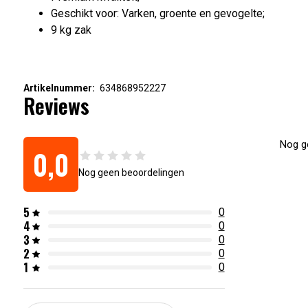
Geschikt voor: Varken, groente en gevogelte;
9 kg zak
Artikelnummer:
634868952227
Reviews
Nog ge
0,0
Nog geen beoordelingen
5
0
4
0
3
0
2
0
1
0