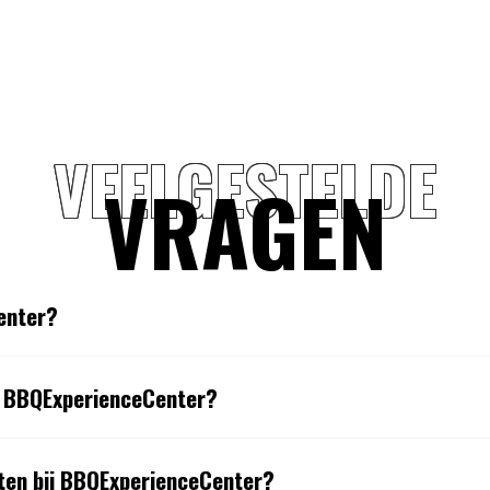
VEELGESTELDE
VRAGEN
enter?
de BBQExperienceCenter?
sten bij BBQExperienceCenter?