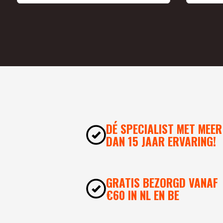
DÉ SPECIALIST MET MEER
DAN 15 JAAR ERVARING!
GRATIS BEZORGD VANAF
€60 IN NL EN BE