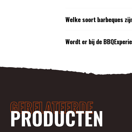
Welke soort barbeques zij
Wordt er bij de BBQExperi
GERELATEERDE
PRODUCTEN