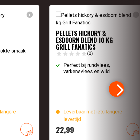
i
i
PELLETS HICKORY &
ESDOORN BLEND 10 KG
GRILL FANATICS
ookte smaak
(0)
Perfect bij rundvlees,
varkensvlees en wild
langere
Leverbaar met iets langere
levertijd
22,
99