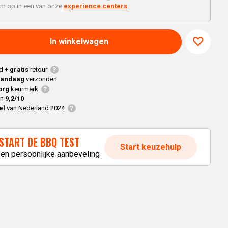
Braaimaster
Joe
'm op in een van onze
experience centers
h
Alle modellen
a
In winkelwagen
p
d +
gratis
retour
vandaag
verzonden
org
keurmerk
en
9,2/10
el
van Nederland 2024
START DE BBQ TEST
Start keuzehulp
een persoonlijke aanbeveling