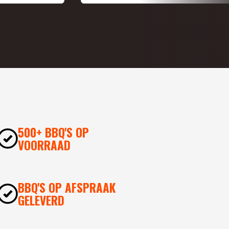
500+ BBQ'S OP
VOORRAAD
BBQ'S OP AFSPRAAK
GELEVERD