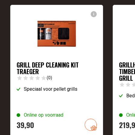
i
GRILL DEEP CLEANING KIT
GRILL
TRAEGER
TIMBE
GRILL
(0)
Speciaal voor pellet grills
Bede
Online op voorraad
Onli
39,
90
219,