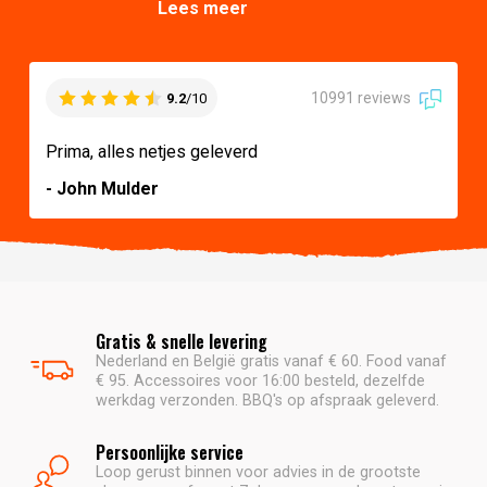
Lees meer
10991 reviews
9.2
/10
Prima, alles netjes geleverd
- John Mulder
Gratis & snelle levering
Nederland en België gratis vanaf € 60. Food vanaf
€ 95. Accessoires voor 16:00 besteld, dezelfde
werkdag verzonden. BBQ's op afspraak geleverd.
Persoonlijke service
Loop gerust binnen voor advies in de grootste