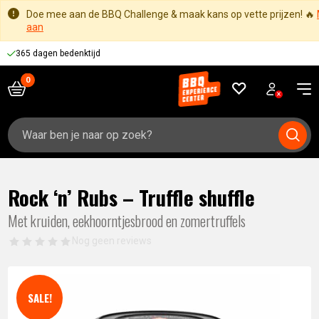
Doe mee aan de BBQ Challenge & maak kans op vette prijzen! 🔥
aan
365 dagen bedenktijd
Zoeken
naar:
Rock ‘n’ Rubs – Truffle shuffle
Met kruiden, eekhoorntjesbrood en zomertruffels
Nog geen reviews
SALE!