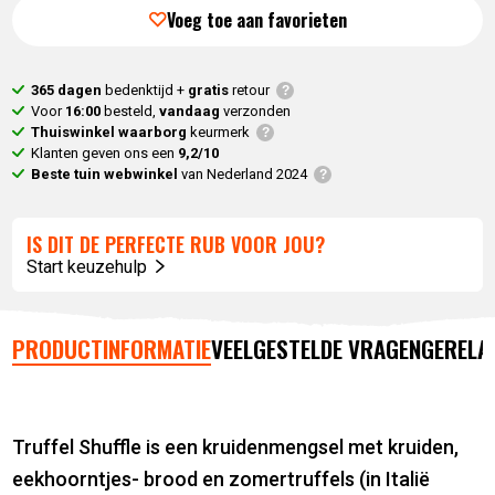
prijs
was:
Voeg toe aan favorieten
is:
16,
90
.
10,
14
.
365 dagen
bedenktijd +
gratis
retour
Voor
16:00
besteld,
vandaag
verzonden
Thuiswinkel waarborg
keurmerk
Klanten geven ons een
9,2/10
Beste tuin webwinkel
van Nederland 2024
IS DIT DE PERFECTE RUB VOOR JOU?
Start keuzehulp
PRODUCTINFORMATIE
VEELGESTELDE VRAGEN
GERELA
Truffel Shuffle is een kruidenmengsel met kruiden,
eekhoorntjes- brood en zomertruffels (in Italië