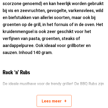
scorzone genoemd) en kan heerlijk worden gebruikt
bij vis en zeevruchten, gevogelte, varkensvlees, wild
en biefstukken van allerlei soorten, maar ook bij
groenten op de grill, in het fornuis of in de oven. Het
kruidenmengsel is ook zeer geschikt voor het
verfijnen van pasta, groenten, steaks of
aardappelpuree. Ook ideaal voor grillboter en
sauzen. Inhoud 140 gram.
Rock ‘n’ Rubs
De ideale musthave voor de trendy griller! De BBQ Rubs zijn
ontwikkeld door wereldkampioen grillen Marco Greulich.
Marco heeft veel ervaring, plezier en passie gestoken in de
+
Lees
meer
ontwikkeling van deze unieke & rockende BBQ rubs. Alle