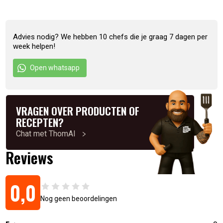
kruiden rubs zijn gemaakt in Duitsland, van hoge kwaliteit,
zonder toevoegingen, veganistisch en glutenvrij
.
Ingrediënten
Advies nodig? We hebben 10 chefs die je graag 7 dagen per
week helpen!
truffelzout [zeezout, gedroogde zomertruffels (4,4%,
Open whatsapp
aroma’s], rietsuiker, specerijen (zwarte peper, citroenschil,
chilipeper, komijn), kruiden 6,25% (oregano, peterselie,
basilicum) porcinipoeder 5%, knoflookpoeder.
VRAGEN OVER PRODUCTEN OF
RECEPTEN?
Artikelnummer:
4260715220018
Chat met ThomAI
Reviews
0,0
Nog geen beoordelingen