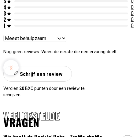
5
0
4
0
3
0
2
0
1
0
Reviews
sorteren
Nog geen reviews. Wees de eerste die een ervaring deelt.
Schrijf een review
Verdien
20
BXC punten door een review te
schrijven
VEELGESTELDE
VRAGEN
Wie heeft de Rock 'n' Rubs - Truffle shuffle