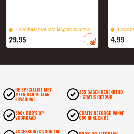
Leverbaar met iets langere levertijd
Leverba
29,
95
4,
99
DÉ SPECIALIST MET
365 DAGEN BEDENKTIJD
MEER DAN 15 JAAR
+ GRATIS RETOUR
ERVARING!
500+ BBQ'S OP
GRATIS BEZORGD VANAF
VOORRAAD
€60 IN NL EN BE
ACCESSOIRES VOOR 16U
BBQ'S OP AFSPRAAK