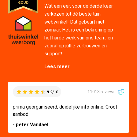
Wat een eer: voor de derde keer
verkozen tot dé beste tuin
webwinkel! Dat gebeurt niet
zomaar. Het is een bekroning op
het harde werk van ons team, en
vooral op jullie vertrouwen en
support!
Lees meer
11013 reviews
9.2
/10
prima georganiseerd, duidelijke info online. Groot
aanbod
- peter Vandael