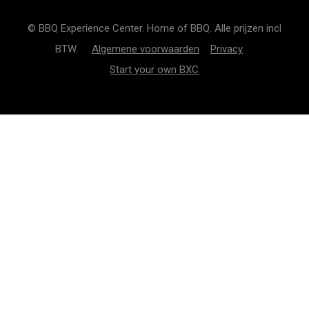
© BBQ Experience Center. Home of BBQ. Alle prijzen incl
BTW.
Algemene voorwaarden
Privacy
Start your own BXC