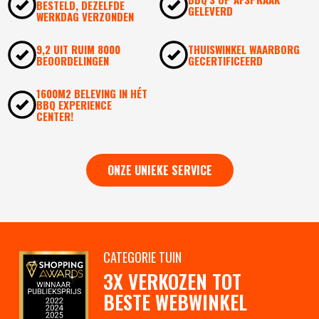
BESTELD, DEZELFDE
GELEVERD
WERKDAG VERZONDEN
9,2 UIT RUIM 8000
THUISWINKEL WAARBORG
BEOORDELINGEN
GECERTIFICEERD
1600M2 BELEVING IN HÉT
BBQ EXPERIENCE
CENTER!
ONZE UNIEKE SERVICE
CATEGORIE TUIN
3X VERKOZEN TOT
BESTE WEBWINKEL