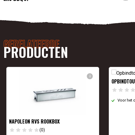
GERELATEERDE
PRODUCTEN
i
OPBINDTO
Voor het 
NAPOLEON RVS ROOKBOX
(0)