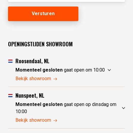
OPENINGSTIJDEN SHOWROOM
Roosendaal, NL
Momenteel gesloten
gaat open om 10:00
zondag
10:00 - 17:30
Bekijk showroom
maandag
10:00 - 17:30
dinsdag
gesloten
Nunspeet, NL
woensdag
gesloten
Momenteel gesloten
gaat open op dinsdag om
donderdag
10:00 - 17:30
10:00
vrijdag
10:00 - 17:30
zondag
gesloten
Bekijk showroom
zaterdag
10:00 - 17:30
maandag
gesloten