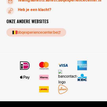
team@abtests.abtest.bbqexperiencecenter.nl
Heb je een klacht?
ONZE ANDERE WEBSITES
bbqexperiencecenter.be