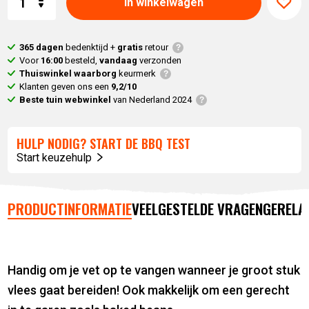
In winkelwagen
365 dagen
bedenktijd +
gratis
retour
Voor
16:00
besteld,
vandaag
verzonden
Thuiswinkel waarborg
keurmerk
Klanten geven ons een
9,2/10
Beste tuin webwinkel
van Nederland 2024
HULP NODIG? START DE BBQ TEST
Start keuzehulp
PRODUCTINFORMATIE
VEELGESTELDE VRAGEN
GERELA
Handig om je vet op te vangen wanneer je groot stuk
vlees gaat bereiden! Ook makkelijk om een gerecht