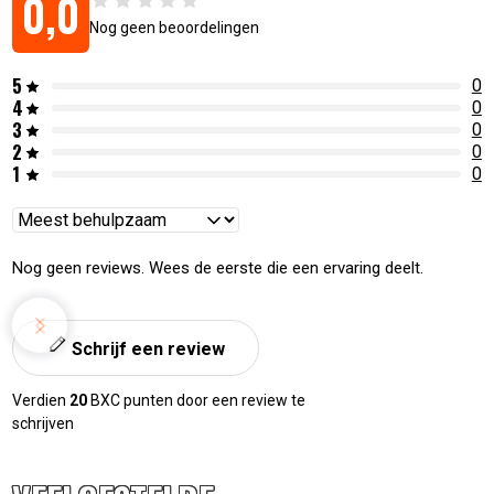
0,0
Nog geen beoordelingen
5
0
4
0
3
0
2
0
1
0
Reviews
sorteren
Nog geen reviews. Wees de eerste die een ervaring deelt.
Schrijf een review
Verdien
20
BXC punten door een review te
schrijven