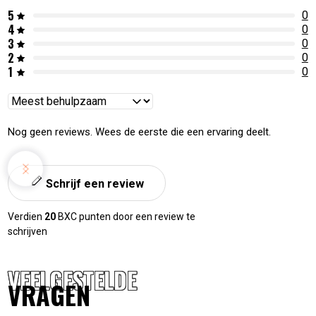
5
0
4
0
3
0
2
0
1
0
Reviews
sorteren
Nog geen reviews. Wees de eerste die een ervaring deelt.
Schrijf een review
Verdien
20
BXC punten door een review te
schrijven
VEELGESTELDE
VRAGEN