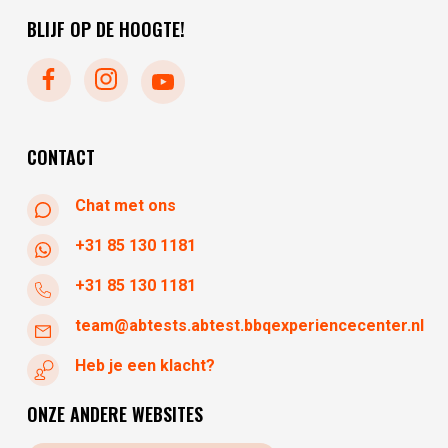
vrijdag
10:00 - 17:30
BLIJF OP DE HOOGTE!
maandag
gesloten
dinsdag
gesloten
woensdag
10:30 - 17:30
donderdag
10:30 - 17:30
vrijdag
10:30 - 17:30
CONTACT
Chat met ons
+31 85 130 1181
+31 85 130 1181
team@abtests.abtest.bbqexperiencecenter.nl
Heb je een klacht?
ONZE ANDERE WEBSITES