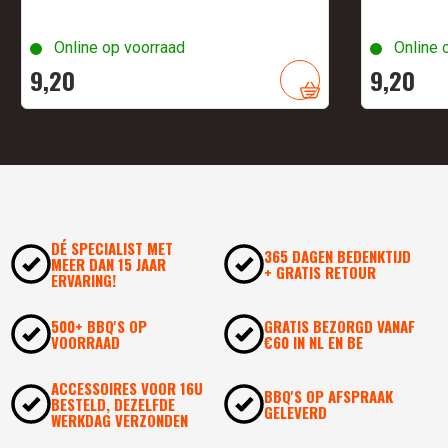
Online op voorraad
Online 
9,
20
9,
20
DÉ SPECIALIST MET
365 DAGEN BEDENKTIJD
MEER DAN 15 JAAR
+ GRATIS RETOUR
ERVARING!
500+ BBQ'S OP
GRATIS BEZORGD VANAF
VOORRAAD
€60 IN NL EN BE
ACCESSOIRES VOOR 16U
BBQ'S OP AFSPRAAK
BESTELD, DEZELFDE
GELEVERD
WERKDAG VERZONDEN