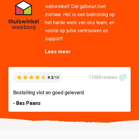
webwinkel! Dat gebeurt niet
zomaar. Het is een bekroning op
het harde werk van ons team, en
vooral op jullie vertrouwen en
support!
Lees meer
11004 reviews
9.2
/10
Bestelling vlot en goed geleverd.
- Bas Paans