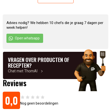
Ingrediënten
Sojasaus (Water, Zout, Sojabonen, Tarwemeel,
Gefermenteerdde Zwarte Bonen 23% (Zwarte Bonen
Advies nodig? We hebben 10 chefs die je graag 7 dagen per
(Sojabonen), Zout, Water), Water, Suiker, Gedehydrateerde
week helpen!
Knoflook 6%, Zout, Sojaolie, Rijstwijn (Water, Rijst, Tarwe),
Open whatsapp
Gemodificeerd Maiszetmeel.
Inhoud: 368 gam
VRAGEN OVER PRODUCTEN OF
Artikelnummer:
078895760026
RECEPTEN?
Chat met ThomAI
Reviews
0,0
Nog geen beoordelingen