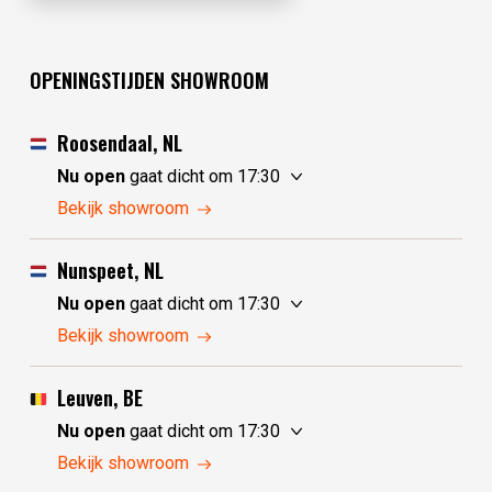
OPENINGSTIJDEN SHOWROOM
Roosendaal, NL
Nu open
gaat dicht om 17:30
zaterdag
10:00 - 17:30
Bekijk showroom
zondag
10:00 - 17:30
maandag
10:00 - 17:30
Nunspeet, NL
dinsdag
gesloten
Nu open
gaat dicht om 17:30
woensdag
gesloten
zaterdag
10:00 - 17:30
Bekijk showroom
donderdag
10:00 - 17:30
zondag
gesloten
vrijdag
10:00 - 17:30
maandag
gesloten
Leuven, BE
dinsdag
10:00 - 17:30
Nu open
gaat dicht om 17:30
woensdag
10:00 - 17:30
zaterdag
10:30 - 17:30
Bekijk showroom
donderdag
10:00 - 17:30
zondag
gesloten