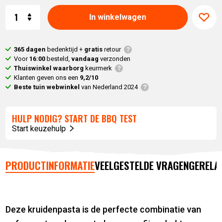
Aantal
In winkelwagen
365 dagen
bedenktijd +
gratis
retour
Voor
16:00
besteld,
vandaag
verzonden
Thuiswinkel waarborg
keurmerk
Klanten geven ons een
9,2/10
Beste tuin webwinkel
van Nederland 2024
HULP NODIG? START DE BBQ TEST
Start keuzehulp
PRODUCTINFORMATIE
VEELGESTELDE VRAGEN
GERELA
Deze kruidenpasta is de perfecte combinatie van