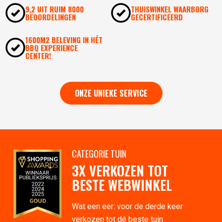
9,2 UIT RUIM 8000
THUISWINKEL WAARBORG
BEOORDELINGEN
GECERTIFICEERD
1600M2 BELEVING IN HÉT
BBQ EXPERIENCE
CENTER!
ONZE UNIEKE SERVICE
CATEGORIE TUIN
3X VERKOZEN TOT
BESTE WEBWINKEL
Wat een eer: voor de derde keer
verkozen tot dé beste tuin