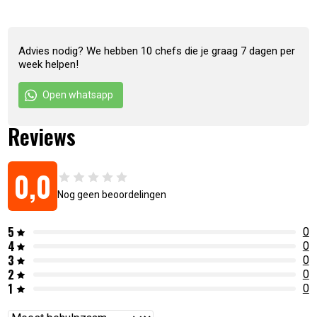
doormiddel van een lint. Het hoogwaardige roestvrij staal kan
eenvoudig met de hand worden gereinigd met een beetje
afwasmiddel en water.
Advies nodig? We hebben 10 chefs die je graag 7 dagen per
week helpen!
Artikelnummer:
4250435770955
Open whatsapp
Reviews
0,0
Nog geen beoordelingen
5
0
4
0
3
0
2
0
1
0