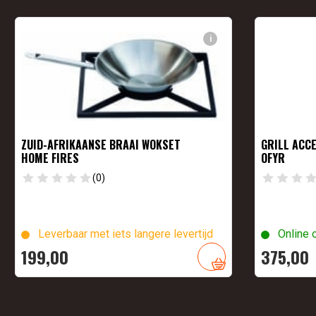
i
ZUID-AFRIKAANSE BRAAI WOKSET
GRILL ACC
HOME FIRES
OFYR
(0)
Leverbaar met iets langere levertijd
Online 
199,
00
375,
00