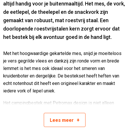
altijd handig voor je buitenmaaltijd. Het mes, de vork,
de eetlepel, de theelepel en de snackvork zijn
gemaakt van robuust, mat roestvrij staal. Een
doorlopende roestvrijstalen kern zorgt ervoor dat
het bestek bij elk avontuur goed in de hand ligt.
Met het hoogwaardige gekartelde mes, snijd je moeiteloos
je vers gegrilde vlees en dankzij zijn ronde vorm en brede
lemmet is het mes ook ideaal voor het smeren van
kruidenboter en dergelijke. De bestekset heeft heften van
echt notenhout dit heeft een origineel karakter en maakt
iedere vork of lepel uniek.
Het campingbestek met Petromax design is niet alleen
functioneel, maar past door zijn originele uitstraling ook
perfect in uw buitenkeuken. Het bestek beschikt over een
+
Lees
meer
koordoog, hang hier het bestek aan op of personaliseer het