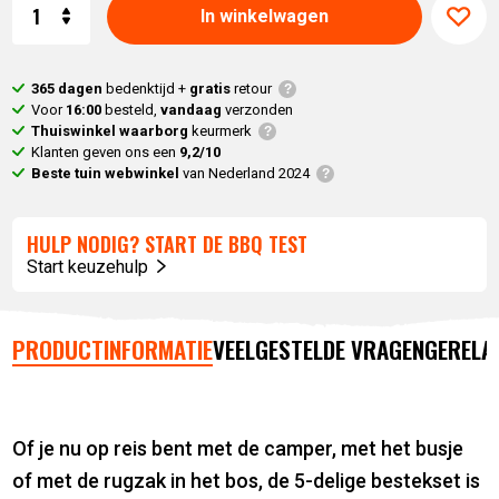
Aantal
In winkelwagen
365 dagen
bedenktijd +
gratis
retour
Voor
16:00
besteld,
vandaag
verzonden
Thuiswinkel waarborg
keurmerk
Klanten geven ons een
9,2/10
Beste tuin webwinkel
van Nederland 2024
HULP NODIG? START DE BBQ TEST
Start keuzehulp
PRODUCTINFORMATIE
VEELGESTELDE VRAGEN
GERELA
Of je nu op reis bent met de camper, met het busje
of met de rugzak in het bos, de 5-delige bestekset is