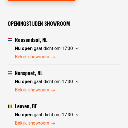
OPENINGSTIJDEN SHOWROOM
Roosendaal, NL
Nu open
gaat dicht om 17:30
zaterdag
10:00 - 17:30
Bekijk showroom
zondag
10:00 - 17:30
maandag
10:00 - 17:30
Nunspeet, NL
dinsdag
gesloten
Nu open
gaat dicht om 17:30
woensdag
gesloten
zaterdag
10:00 - 17:30
Bekijk showroom
donderdag
10:00 - 17:30
zondag
gesloten
vrijdag
10:00 - 17:30
maandag
gesloten
Leuven, BE
dinsdag
10:00 - 17:30
Nu open
gaat dicht om 17:30
woensdag
10:00 - 17:30
zaterdag
10:30 - 17:30
Bekijk showroom
donderdag
10:00 - 17:30