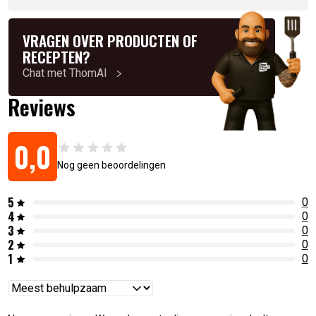
VRAGEN OVER PRODUCTEN OF
RECEPTEN?
Chat met ThomAI
Reviews
0,0
Nog geen beoordelingen
5
0
4
0
3
0
2
0
1
0
Reviews
sorteren