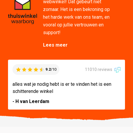
webwinkel! Dat gebeurt niet
zomaar. Het is een bekroning op
het harde werk van ons team, en
vooral op jullie vertrouwen en
support!
Lees meer
11010 reviews
9.2
/10
alles wat je nodig hebt is er te vinden het is een
schitterende winkel
- H van Leerdam