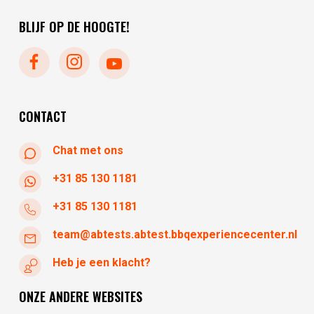
zondag
gesloten
vrijdag
10:00 - 17:30
BLIJF OP DE HOOGTE!
maandag
gesloten
dinsdag
gesloten
woensdag
10:30 - 17:30
donderdag
10:30 - 17:30
vrijdag
10:30 - 17:30
CONTACT
Chat met ons
+31 85 130 1181
+31 85 130 1181
team@abtests.abtest.bbqexperiencecenter.nl
Heb je een klacht?
ONZE ANDERE WEBSITES