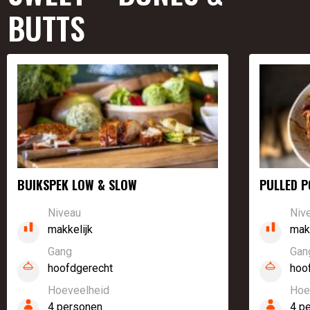
BUTTS
BUIKSPEK LOW & SLOW
PULLED P
Niveau
Niv
makkelijk
mak
Gang
Gan
hoofdgerecht
hoo
Hoeveelheid
Hoe
4 personen
4 p