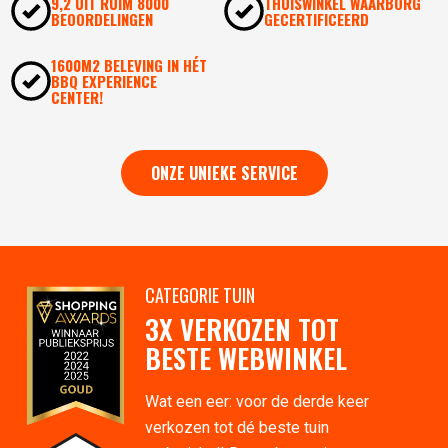
9,2 UIT RUIM 8000
THUISWINKEL WAARBORG
BEOORDELINGEN
GECERTIFICEERD
1600M2 BELEVING IN HÉT
BBQ EXPERIENCE
CENTER!
ONZE UNIEKE SERVICE
CATEGORIE TUIN
3X VERKOZEN TOT
BESTE WEBWINKEL
Wat een eer: voor de derde keer
verkozen tot dé beste tuin