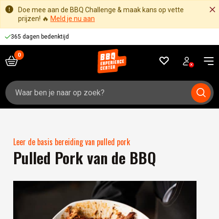
Doe mee aan de BBQ Challenge & maak kans op vette
prijzen! 🔥
Meld je nu aan
365 dagen bedenktijd
Zoeken
naar:
Leer de basis bereiding van pulled pork
Pulled Pork van de BBQ