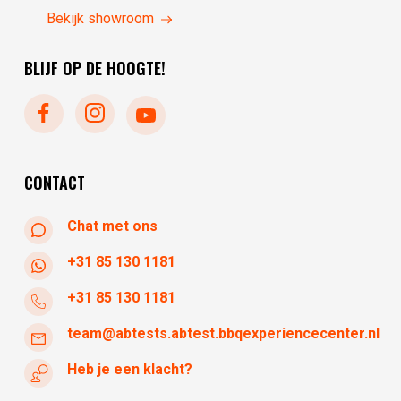
zaterdag
10:00 - 17:30
maandag
gesloten
Bekijk showroom
zondag
gesloten
dinsdag
gesloten
BLIJF OP DE HOOGTE!
woensdag
10:30 - 17:30
donderdag
10:30 - 17:30
vrijdag
10:30 - 17:30
zaterdag
10:30 - 17:30
zondag
gesloten
CONTACT
Chat met ons
+31 85 130 1181
+31 85 130 1181
team@abtests.abtest.bbqexperiencecenter.nl
Heb je een klacht?