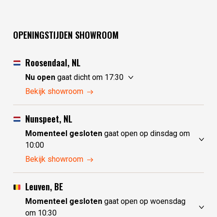
OPENINGSTIJDEN SHOWROOM
Roosendaal, NL
Nu open
gaat dicht om 17:30
maandag
10:00 - 17:30
Bekijk showroom
dinsdag
gesloten
woensdag
gesloten
Nunspeet, NL
donderdag
10:00 - 17:30
Momenteel gesloten
gaat open op dinsdag om
vrijdag
10:00 - 17:30
10:00
zaterdag
10:00 - 17:30
maandag
gesloten
Bekijk showroom
zondag
10:00 - 17:30
dinsdag
10:00 - 17:30
woensdag
10:00 - 17:30
Leuven, BE
donderdag
10:00 - 17:30
Momenteel gesloten
gaat open op woensdag
vrijdag
10:00 - 17:30
om 10:30