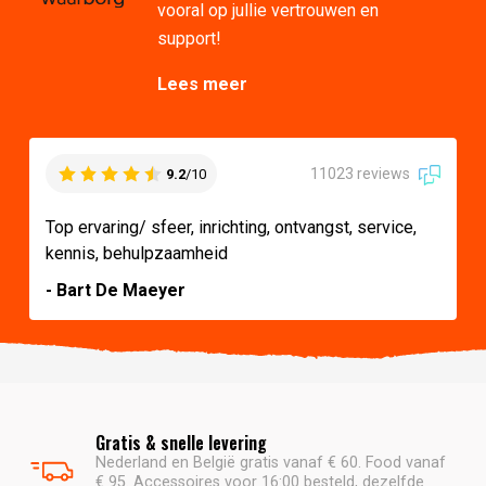
vooral op jullie vertrouwen en
support!
Lees meer
11023 reviews
9.2
/10
Top ervaring/ sfeer, inrichting, ontvangst, service,
kennis, behulpzaamheid
- Bart De Maeyer
Gratis & snelle levering
Nederland en België gratis vanaf € 60. Food vanaf
€ 95. Accessoires voor 16:00 besteld, dezelfde