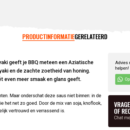
PRODUCTINFORMATIE
GERELATEERD
aki geeft je BBQ meteen een Aziatische
Advies 
helpen!
iyaki en de zachte zoetheid van honing.
 nét even meer smaak en glans geeft.
Op
oenten. Maar onderschat deze saus niet binnen: in de
VRAGE
ie het net zo goed. Door de mix van soja, knoflook,
OF RE
elijk vertrouwd en verrassend is.
Chat m