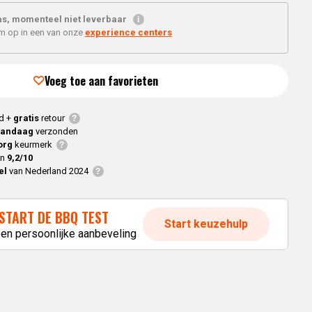
Braaimaster
Joe
h
s, momenteel niet leverbaar
Alle modellen
'm op in een van onze
experience centers
a
Voeg toe aan favorieten
p
d +
gratis
retour
vandaag
verzonden
org
keurmerk
en
9,2/10
el
van Nederland 2024
START DE BBQ TEST
Start keuzehulp
een persoonlijke aanbeveling