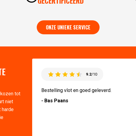
GECERTIFICEERD
ONZE UNIEKE SERVICE
TE
9.2
/10
Bestelling vlot en goed geleverd.
rkozen tot
- Bas Paans
rt niet
t harde
ie