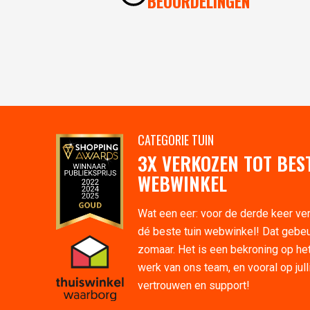
BEOORDELINGEN
CATEGORIE TUIN
3X VERKOZEN TOT BES
WEBWINKEL
Wat een eer: voor de derde keer ve
dé beste tuin webwinkel! Dat gebeu
zomaar. Het is een bekroning op he
werk van ons team, en vooral op jull
vertrouwen en support!