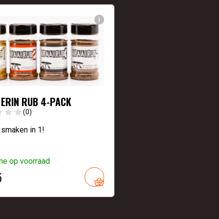
i
K ERIN RUB 4-PACK
(0)
 smaken in 1!
ne op voorraad
5