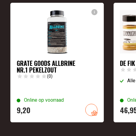
i
GRATE GOODS ALLBRINE
DE FI
NR.1 PEKELZOUT
(0)
Alle
Online op voorraad
Onli
9,
20
46,
9