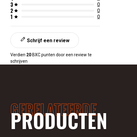
3
0
2
0
1
0
Schrijf een review
Verdien
20
BXC punten door een review te
schrijven
GERELATEERDE
PRODUCTEN