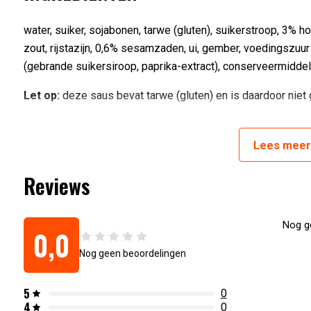
water, suiker, sojabonen, tarwe (gluten), suikerstroop, 3% h
zout, rijstazijn, 0,6% sesamzaden, ui, gember, voedingszuur (
(gebrande suikersiroop, paprika-extract), conserveermidde
Let op:
deze saus bevat tarwe (gluten) en is daardoor niet g
INHOUD
Lees
mee
500 ml
Reviews
Artikelnummer:
6094043071039
Nog ge
0,0
Nog geen beoordelingen
5
0
4
0