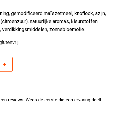
oning, gemodificeerd maïszetmeel, knoflook, azijn,
citroenzuur), natuurlijke aroma’s, kleurstoffen
l, verdikkingsmiddelen, zonnebloemolie.
lutenvrij.
+
r
en reviews. Wees de eerste die een ervaring deelt.