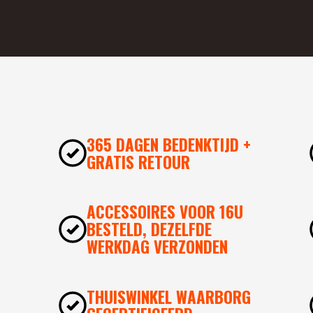
365 DAGEN BEDENKTIJD +
GRATIS RETOUR
ACCESSOIRES VOOR 16U
BESTELD, DEZELFDE
WERKDAG VERZONDEN
THUISWINKEL WAARBORG