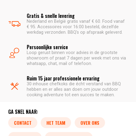
Gratis & snelle levering
Nederland en België gratis vanaf € 60. Food vanaf
€ 95. Accessoires voor 16:00 besteld, dezelfde
werkdag verzonden. BBQ's op afspraak geleverd.
Persoonlijke service
Loop gerust binnen voor advies in de grootste
showroom of praat 7 dagen per week met ons via
whatsapp, chat, mail of telefoon.
Ruim 15 jaar professionele ervaring
30 inhouse chefkoks die écht verstand van BBQ
hebben en er alles aan doen om jouw outdoor
cooking adventure tot een succes te maken.
GA SNEL NAAR:
CONTACT
HET TEAM
OVER ONS