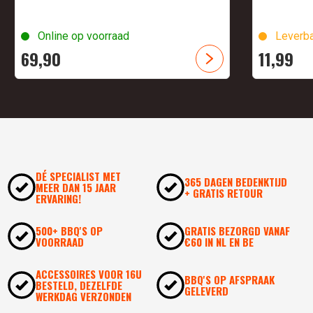
Online op voorraad
Leverba
69,
90
11,
99
DÉ SPECIALIST MET
365 DAGEN BEDENKTIJD
MEER DAN 15 JAAR
+ GRATIS RETOUR
ERVARING!
500+ BBQ'S OP
GRATIS BEZORGD VANAF
VOORRAAD
€60 IN NL EN BE
ACCESSOIRES VOOR 16U
BBQ'S OP AFSPRAAK
BESTELD, DEZELFDE
GELEVERD
WERKDAG VERZONDEN