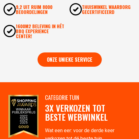
9,2 UIT RUIM 8000
THUISWINKEL WAARBORG
BEOORDELINGEN
GECERTIFICEERD
1600M2 BELEVING IN HÉT
BBQ EXPERIENCE
CENTER!
ONZE UNIEKE SERVICE
CATEGORIE TUIN
3X VERKOZEN TOT
BESTE WEBWINKEL
Wat een eer: voor de derde keer
verkozen tot dé beste tuin