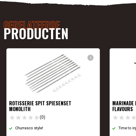
GERELATEERDE
PRODUCTEN
i
ROTISSERIE SPIT SPIESENSET
MARINADE 
MONOLITH
FLAVOURS
(0)
Churrasco style!
Time to in