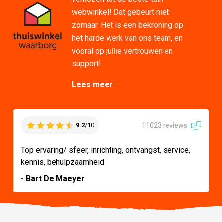
webwinkel! Dat gebeurt niet
zomaar. Het is een bekroning op
het harde werk van ons team, en
vooral op jullie vertrouwen en
support!
Lees meer
11023 reviews
9.2
/10
Top ervaring/ sfeer, inrichting, ontvangst, service,
kennis, behulpzaamheid
- Bart De Maeyer