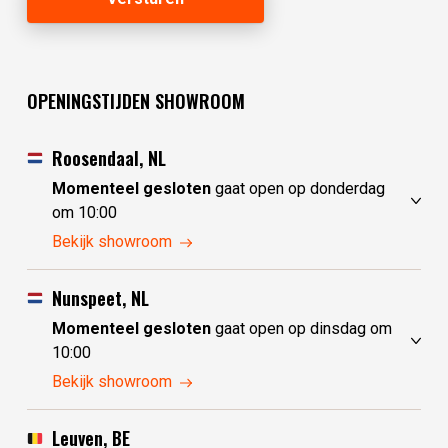
OPENINGSTIJDEN SHOWROOM
Roosendaal, NL
Momenteel gesloten
gaat open op donderdag
om 10:00
maandag
10:00 - 17:30
Bekijk showroom
dinsdag
gesloten
woensdag
gesloten
Nunspeet, NL
donderdag
10:00 - 17:30
Momenteel gesloten
gaat open op dinsdag om
vrijdag
10:00 - 17:30
10:00
zaterdag
10:00 - 17:30
maandag
gesloten
Bekijk showroom
zondag
10:00 - 17:30
dinsdag
10:00 - 17:30
woensdag
10:00 - 17:30
Leuven, BE