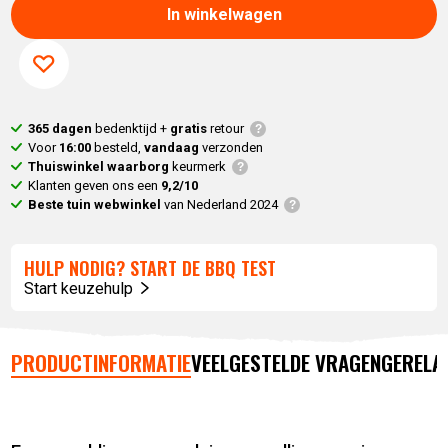
In winkelwagen
365 dagen
bedenktijd +
gratis
retour
Voor
16:00
besteld,
vandaag
verzonden
Thuiswinkel waarborg
keurmerk
Klanten geven ons een
9,2/10
Beste tuin webwinkel
van Nederland 2024
HULP NODIG? START DE BBQ TEST
Start keuzehulp
PRODUCTINFORMATIE
VEELGESTELDE VRAGEN
GERELA