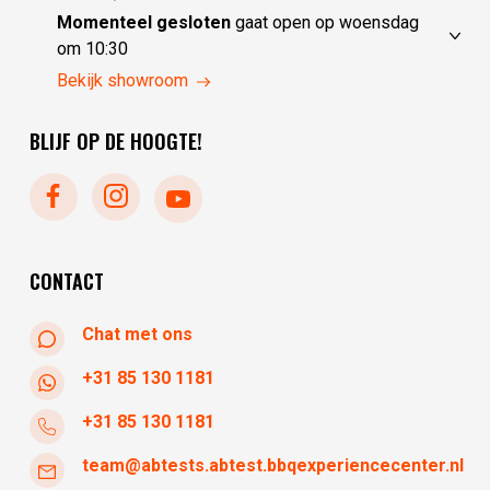
donderdag
10:00 - 17:30
Momenteel gesloten
gaat open op woensdag
vrijdag
10:00 - 17:30
om 10:30
zaterdag
10:00 - 17:30
maandag
gesloten
Bekijk showroom
zondag
gesloten
dinsdag
gesloten
BLIJF OP DE HOOGTE!
woensdag
10:30 - 17:30
donderdag
10:30 - 17:30
vrijdag
10:30 - 17:30
zaterdag
10:30 - 17:30
zondag
gesloten
CONTACT
Chat met ons
+31 85 130 1181
+31 85 130 1181
team@abtests.abtest.bbqexperiencecenter.nl