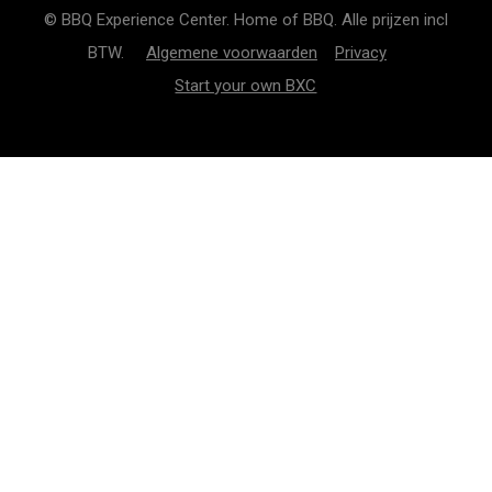
© BBQ Experience Center. Home of BBQ. Alle prijzen incl
BTW.
Algemene voorwaarden
Privacy
Start your own BXC