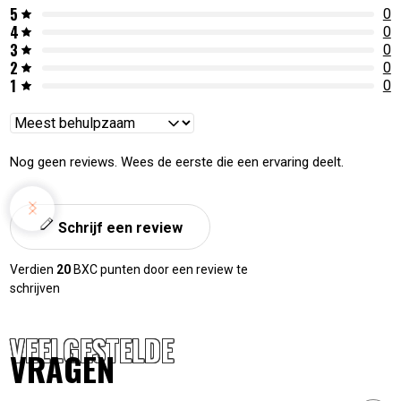
5
0
4
0
3
0
2
0
1
0
Reviews
sorteren
Nog geen reviews. Wees de eerste die een ervaring deelt.
Schrijf een review
Verdien
20
BXC punten door een review te
schrijven
VEELGESTELDE
VRAGEN