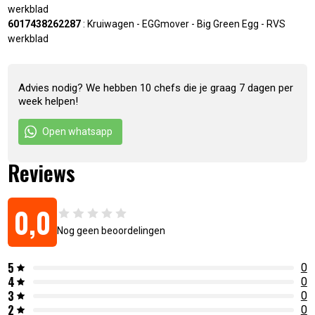
werkblad
6017438262287
:
Kruiwagen - EGGmover - Big Green Egg - RVS
werkblad
Advies nodig? We hebben 10 chefs die je graag 7 dagen per
week helpen!
Open whatsapp
Reviews
0,0
Nog geen beoordelingen
5
0
4
0
3
0
2
0