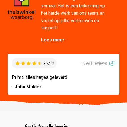
zomaar. Het is een bekroning op
het harde werk van ons team, en
vooral op jullie vertrouwen en
support!
Lees meer
10991 reviews
9.2
/10
Prima, alles netjes geleverd
- John Mulder
Gratis & snelle levering