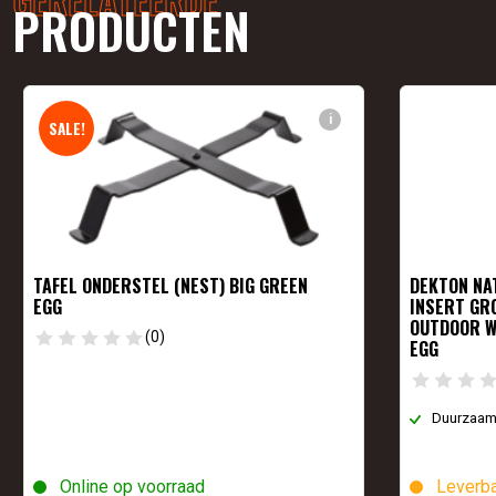
PRODUCTEN
i
SALE!
TAFEL ONDERSTEL (NEST) BIG GREEN
DEKTON NA
EGG
INSERT GR
OUTDOOR W
(0)
EGG
Duurzaam
Online op voorraad
Leverba