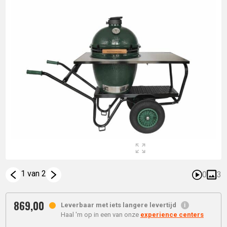
1 van 2
0
3
869,
00
Leverbaar met iets langere levertijd
Haal 'm op in een van onze
experience centers