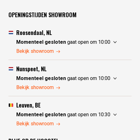
OPENINGSTIJDEN SHOWROOM
Roosendaal, NL
Momenteel gesloten
gaat open om 10:00
vrijdag
10:00 - 17:30
Bekijk showroom
zaterdag
10:00 - 17:30
zondag
10:00 - 17:30
Nunspeet, NL
maandag
10:00 - 17:30
Momenteel gesloten
gaat open om 10:00
dinsdag
gesloten
vrijdag
10:00 - 17:30
Bekijk showroom
woensdag
gesloten
zaterdag
10:00 - 17:30
donderdag
10:00 - 17:30
zondag
gesloten
Leuven, BE
maandag
gesloten
Momenteel gesloten
gaat open om 10:30
dinsdag
10:00 - 17:30
vrijdag
10:30 - 17:30
Bekijk showroom
woensdag
10:00 - 17:30
zaterdag
10:30 - 17:30
donderdag
10:00 - 17:30
zondag
gesloten