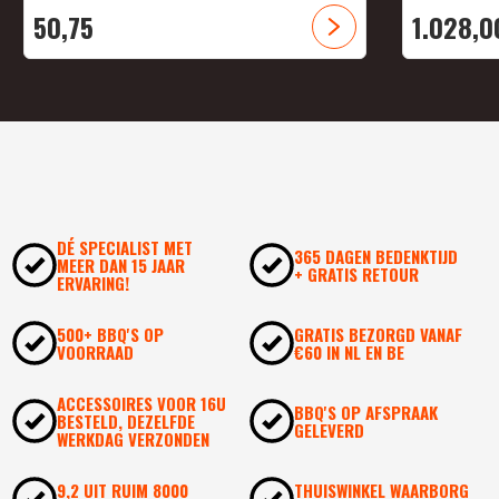
50,
75
1.028,
0
DÉ SPECIALIST MET
365 DAGEN BEDENKTIJD
MEER DAN 15 JAAR
+ GRATIS RETOUR
ERVARING!
500+ BBQ'S OP
GRATIS BEZORGD VANAF
VOORRAAD
€60 IN NL EN BE
ACCESSOIRES VOOR 16U
BBQ'S OP AFSPRAAK
BESTELD, DEZELFDE
GELEVERD
WERKDAG VERZONDEN
9,2 UIT RUIM 8000
THUISWINKEL WAARBORG