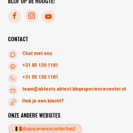
BLIJF OP DE HOOGTE!
maandag
gesloten
dinsdag
gesloten
woensdag
10:30 - 17:30
donderdag
10:30 - 17:30
CONTACT
Chat met ons
+31 85 130 1181
+31 85 130 1181
team@abtests.abtest.bbqexperiencecenter.nl
Heb je een klacht?
ONZE ANDERE WEBSITES
bbqexperiencecenter.be