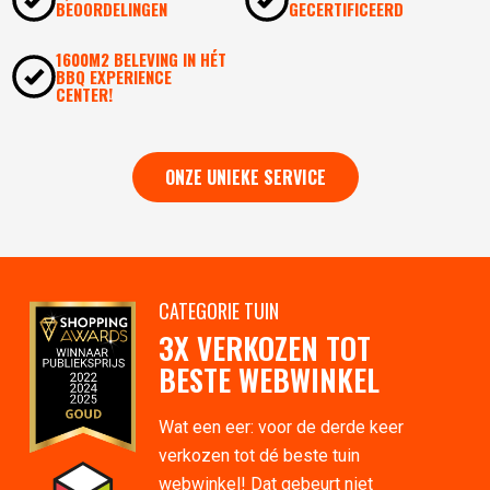
BEOORDELINGEN
GECERTIFICEERD
1600M2 BELEVING IN HÉT
BBQ EXPERIENCE
CENTER!
ONZE UNIEKE SERVICE
CATEGORIE TUIN
3X VERKOZEN TOT
BESTE WEBWINKEL
Wat een eer: voor de derde keer
verkozen tot dé beste tuin
webwinkel! Dat gebeurt niet