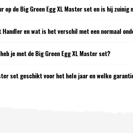
l. Voor het aanmaken van de barbecue wordt
r op de Big Green Egg XL Master set en is hij zuinig
van het houtskool, waardoor je tijdens het koken
 keramische wanden wordt de warmte goed
 barbecue niet gloeiend heet wordt. De barbecue is
t Handler en wat is het verschil met een normaal ond
g XL zit een thermometer.
 Wij helpen je graag verder!
heb je met de Big Green Egg XL Master set?
ter set geschikt voor het hele jaar en welke garantie