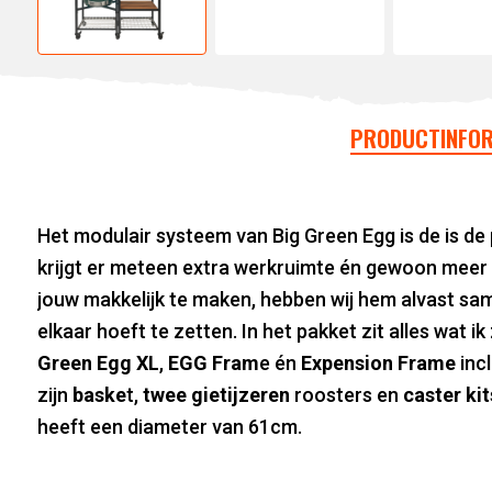
PRODUCTINFOR
Het modulair systeem van Big Green Egg is de is de
krijgt er meteen extra werkruimte én gewoon meer p
jouw makkelijk te maken, hebben wij hem alvast sam
elkaar hoeft te zetten. In het pakket zit alles wat ik 
Green Egg XL
,
EGG Fram
e én
Expension Frame
inc
zijn
baske
t,
twee gietijzeren
roosters en
caster kit
heeft een diameter van 61cm.