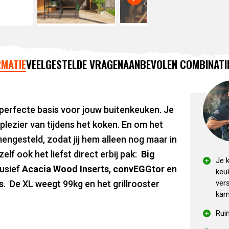
MATIE
VEELGESTELDE VRAGEN
AANBEVOLEN COMBINATI
 perfecte basis voor jouw buitenkeuken. Je
lezier van tijdens het koken. En om het
engesteld, zodat jij hem alleen nog maar in
zelf ook het liefst direct erbij pak:
Big
Je k
lusief
Acacia Wood Inserts
,
convEGGtor
en
keu
s
. De XL weegt 99kg en het grillrooster
ver
ka
Rui