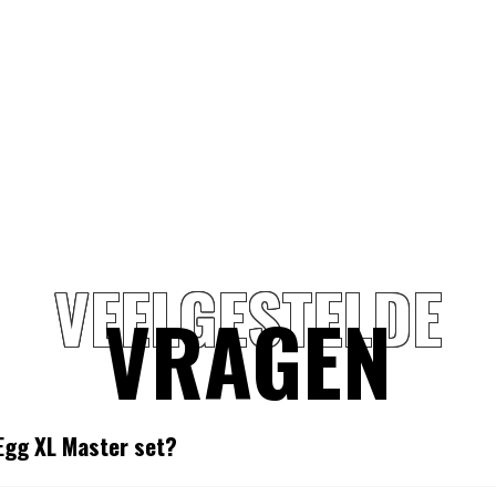
VEELGESTELDE
d Inserts
VRAGEN
nnenschil
 Egg XL Master set?