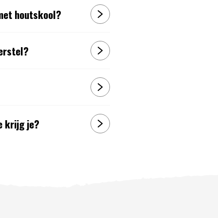
 met houtskool?
erstel?
 krijg je?