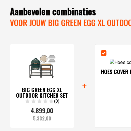
Aanbevolen combinaties
VOOR JOUW BIG GREEN EGG XL OUTDOO
Artikelnummer:
BGE-master-set-6
HOES COVER 
+
BIG GREEN EGG XL
OUTDOOR KITCHEN SET
(0)
4.899,
00
Oorspronkelijke
Huidige
5.332,
00
prijs
prijs