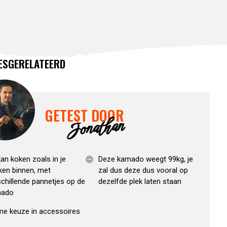
ES
GERELATEERD
GETEST DOOR
Jonathan
an koken zoals in je
Deze kamado weegt 99kg, je
ken binnen, met
zal dus deze dus vooral op
schillende pannetjes op de
dezelfde plek laten staan
mado
me keuze in accessoires