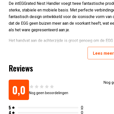
De intEGGrated Nest Handler voegt twee fantastische prod
sterke, stabiele en mobiele basis. Met perfecte verbinding
fantastisch design ontwikkeld voor de iconische vorm van d
dat de EGG geen buizen meer aan de voorkant heeft, wat ee
als het ware gepresenteerd aan je.
Het handvat aan de achterzijde is groot genoeg om de EGG
intEGGrated Nest Handler is gemaakt van zwaar gecoat sta
Lees
mee
Voorbeelden van gebruik
Reviews
Doordat het zo’n groot model is kan je met gemak gevarieerd
bereiden is geen probleem. Of brood bakken terwijl er een 
Nog ge
0,0
grote pizza’s, meerdere kalkoenen tegelijkertijd en in een 
Nog geen beoordelingen
Deze set bevat:
5
0
4
0