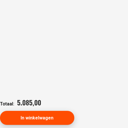
Oorspronkelijke
Huidige
5.085,
00
Totaal:
prijs
prijs
In winkelwagen
was:
is: