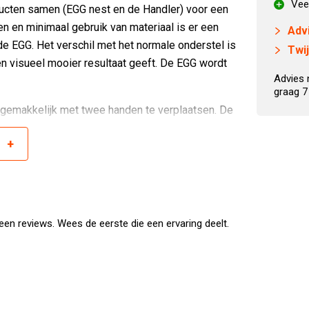
Vee
ucten samen (EGG nest en de Handler) voor een
en en minimaal gebruik van materiaal is er een
Adv
e EGG. Het verschil met het normale onderstel is
Twi
n visueel mooier resultaat geeft. De EGG wordt
Advies 
graag 7
 gemakkelijk met twee handen te verplaatsen. De
al met een matte afwerking.
+
r
 koken. Vlees, vis en groenten tegelijkertijd te
mooi stuk vlees en wat groenten op liggen. Extra
en reviews. Wees de eerste die een ervaring deelt.
keer 15 kg vlees slow cooken.