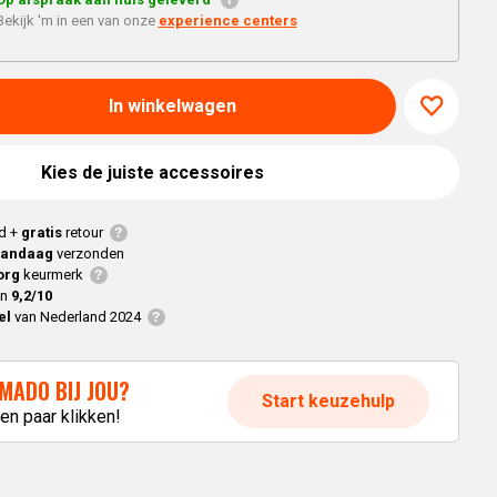
Braaimaster
Joe
h
Bekijk 'm in een van onze
experience centers
e
Alle modellen
a
In winkelwagen
p
Kies de juiste accessoires
d +
gratis
retour
vandaag
verzonden
org
keurmerk
en
9,2/10
el
van Nederland 2024
MADO BIJ JOU?
Start keuzehulp
en paar klikken!