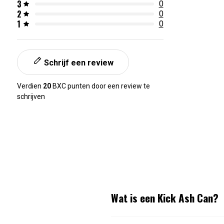
3
0
2
0
1
0
Schrijf een review
Verdien
20
BXC punten door een review te
schrijven
Wat is een Kick Ash Can?