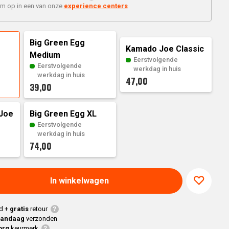
Braaimaster
Joe
'm op in een van onze
experience centers
h
Alle modellen
a
Big Green Egg
Kamado Joe Classic
Medium
p
Eerstvolgende
Eerstvolgende
werkdag in huis
werkdag in huis
47,00
39,00
Joe
Big Green Egg XL
Eerstvolgende
werkdag in huis
74,00
In winkelwagen
d +
gratis
retour
vandaag
verzonden
org
keurmerk