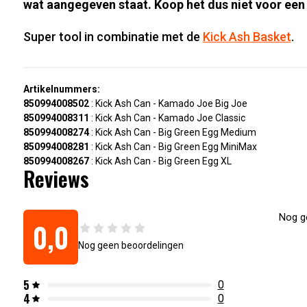
wat aangegeven staat. Koop het dus niet voor een 
Super tool in combinatie met de
Kick Ash Basket
.
Artikelnummers:
850994008502
:
Kick Ash Can - Kamado Joe Big Joe
850994008311
:
Kick Ash Can - Kamado Joe Classic
850994008274
:
Kick Ash Can - Big Green Egg Medium
850994008281
:
Kick Ash Can - Big Green Egg MiniMax
850994008267
:
Kick Ash Can - Big Green Egg XL
Reviews
Nog ge
0,0
Nog geen beoordelingen
5
0
4
0