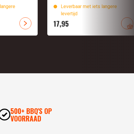
langere
Leverbaar met iets langere
levertijd
17,
95
500+ BBQ'S OP
VOORRAAD