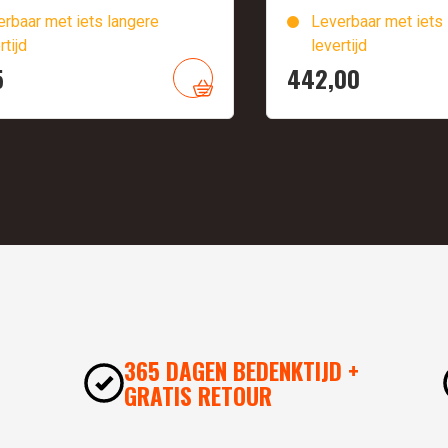
rbaar met iets langere
Leverbaar met iets 
rtijd
levertijd
5
442,
00
365 DAGEN BEDENKTIJD +
GRATIS RETOUR