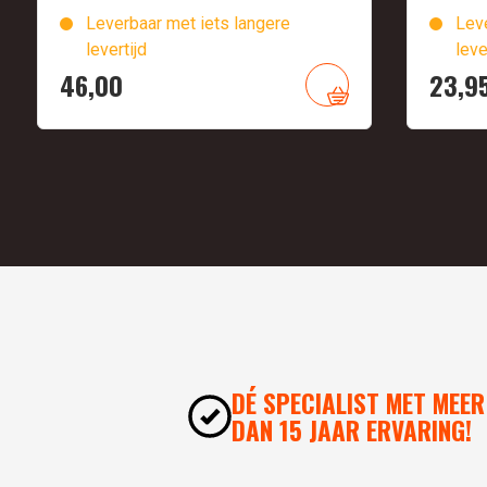
Leverbaar met iets langere
Leve
levertijd
leve
46,
00
23,
9
DÉ SPECIALIST MET MEER
DAN 15 JAAR ERVARING!