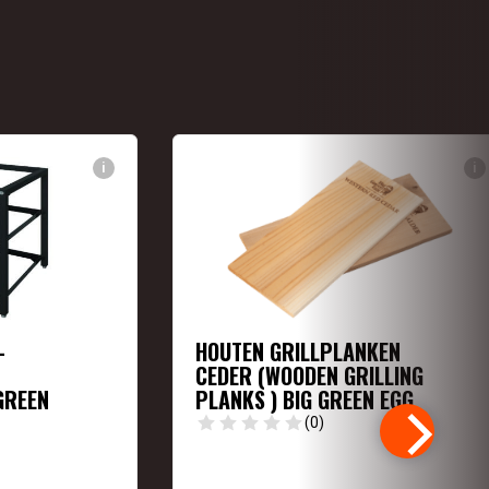
i
i
–
HOUTEN GRILLPLANKEN
CEDER (WOODEN GRILLING
GREEN
PLANKS ) BIG GREEN EGG
(0)