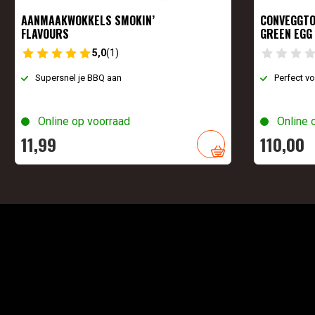
AANMAAKWOKKELS SMOKIN’
CONVEGGTO
FLAVOURS
GREEN EGG
5,0
(1)
Supersnel je BBQ aan
Perfect vo
Online op voorraad
Online 
11,
99
110,
00