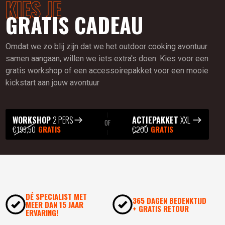
KIES JE
GRATIS CADEAU
Omdat we zo blij zijn dat we het outdoor cooking avontuur
samen aangaan, willen we iets extra's doen. Kies voor een
gratis workshop of een accessoirepakket voor een mooie
kickstart aan jouw avontuur
WORKSHOP
2 PERS
ACTIEPAKKET
XXL
OF
€199,50
GRATIS
€200
GRATIS
DÉ SPECIALIST MET
365 DAGEN BEDENKTIJD
MEER DAN 15 JAAR
+ GRATIS RETOUR
ERVARING!