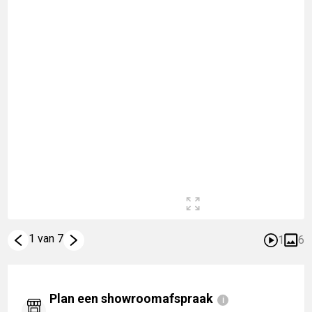
1 van 7
1
6
Plan een showroomafspraak