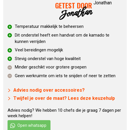
GETEST DOOR
Nest Handler is gemaakt van zwaar gecoat staal met een
Jonathan
matte afwerking.
Temperatuur makkelijk te beheersen
Voorbeelden van gebruik
Doordat hij zo ruim is kan je perfect een direct en een
Dit onderstel heeft een handvat om de kamado te
kunnen verrijden
indirect kookgedeelte creëren, een mooi formaat pizza
bakken en een paar varkensnekken gelijktijdig slowcooken
Veel bereidingen mogelijk
om pulled pork te maken! De Big Green Egg Large is het
Stevig onderstel van hoge kwaliteit
meest populaire model in de Big Green Egg-familie. Op het
Minder geschikt voor grotere groepen
kookoppervlak van de Large maak je met gemak al jouw
Geen werkruimte om iets te snijden of neer te zetten
favoriete gerechten én die van familie en vrienden.
Advies nodig over accessoires?
Deze set bevat:
Twijfel je over de maat? Lees deze keuzehulp
Big Green Egg Large
Advies nodig? We hebben 10 chefs die je graag 7 dagen per
IntEGGrated Nest Handler
week helpen!
Hittebestendig hoge temperaturen vilt
Rvs luchtschuif
Open whatsapp