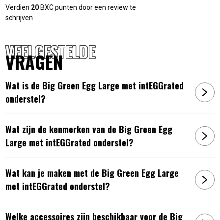
houtskool gebruikt. De Big Green Egg verbruikt zeer weinig
Verdien
20
BXC punten door een review te
schrijven
van het houtskool, waardoor je tijdens het koken geen extra
houtskool hoeft toe te voegen. Door de dikke keramische
VEELGESTELDE
wanden wordt de warmte goed vastgehouden. De barbecue
VRAGEN
is tevens vorstbestendig. In de keramische deksel van de
Egg Large zit een thermometer.
Wat is de Big Green Egg Large met intEGGrated
Mochten er vragen zijn neem dan gerust contact met ons op!
onderstel?
Wij helpen je graag verder!
Wat zijn de kenmerken van de Big Green Egg
Large met intEGGrated onderstel?
Wat kan je maken met de Big Green Egg Large
met intEGGrated onderstel?
Welke accessoires zijn beschikbaar voor de Big