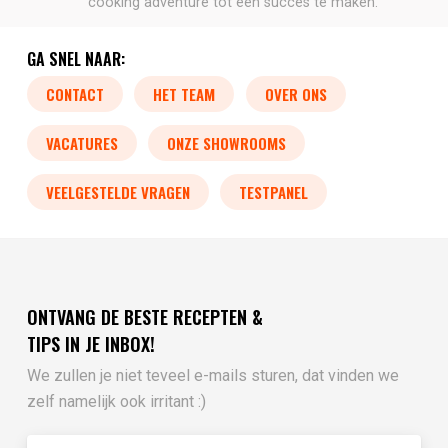
cooking adventure tot een succes te maken.
GA SNEL NAAR:
CONTACT
HET TEAM
OVER ONS
VACATURES
ONZE SHOWROOMS
VEELGESTELDE VRAGEN
TESTPANEL
ONTVANG DE BESTE RECEPTEN &
TIPS IN JE INBOX!
We zullen je niet teveel e-mails sturen, dat vinden we
zelf namelijk ook irritant :)