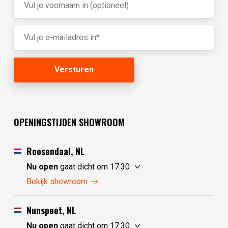
OPENINGSTIJDEN SHOWROOM
Roosendaal, NL
Nu open
gaat dicht om 17:30
zaterdag
10:00 - 17:30
Bekijk showroom
zondag
10:00 - 17:30
maandag
10:00 - 17:30
Nunspeet, NL
dinsdag
gesloten
Nu open
gaat dicht om 17:30