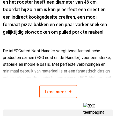
en het rooster heeft een diameter van 46 cm.
Doordat hij zo ruim is kan je perfect een direct en
een indirect kookgedeelte creëren, een mooi
formaat pizza bakken en een paar varkensnekken
gelijktijdig slowcooken om pulled pork te maken!
De intEGGrated Nest Handler voegt twee fantastische
producten samen (EGG nest en de Handler) voor een sterke,
stabiele en mobiele basis. Met perfecte verbindingen en
minimaal gebruik van materiaal is er een fantastisch design
ontwikkeld voor de iconische vorm van de EGG. Het verschil
met het normale onderstel is dat de EGG geen buizen meer
aan de voorkant heeft, wat een visueel mooier resultaat
+
Lees
meer
geeft. De EGG wordt als het ware gepresenteerd aan je.
Het handvat aan de achterzijde is groot genoeg om de EGG
gemakkelijk met twee handen te verplaatsen. De intEGGrated