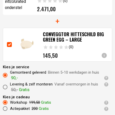
(0)
2.471,
00
+
CONVEGGTOR HITTESCHILD BIG
GREEN EGG – LARGE
(0)
145,
50
i
Kies je service
Gemonteerd geleverd
Binnen 5-10 werkdagen in huis
90,-
Levering & zelf monteren
Vanaf overmorgen in huis
50,-
Gratis
Kies je cadeau
Workshop
199,50
Gratis
Actiepakket
200
Gratis