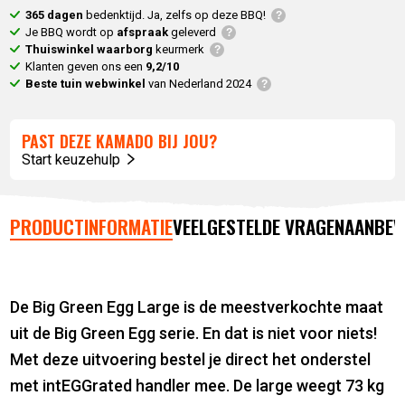
365 dagen
bedenktijd. Ja, zelfs op deze BBQ!
Je BBQ wordt op
afspraak
geleverd
Thuiswinkel waarborg
keurmerk
Klanten geven ons een
9,2/10
Beste tuin webwinkel
van Nederland 2024
PAST DEZE KAMADO BIJ JOU?
Start keuzehulp
PRODUCTINFORMATIE
VEELGESTELDE VRAGEN
AANBEV
De Big Green Egg Large is de meestverkochte maat
uit de Big Green Egg serie. En dat is niet voor niets!
Met deze uitvoering bestel je direct het onderstel
met intEGGrated handler mee. De large weegt 73 kg