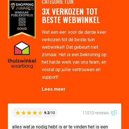
CATEGORIE TUIN
3X VERKOZEN TOT
BESTE WEBWINKEL
Wat een eer: voor de derde keer
verkozen tot dé beste tuin
webwinkel! Dat gebeurt niet
zomaar. Het is een bekroning op
het harde werk van ons team, en
vooral op jullie vertrouwen en
support!
Lees meer
11010 reviews
9.2
/10
alles wat je nodig hebt is er te vinden het is een