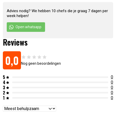
Met de hand gesmeed
Verpakt in een luxe houten kistje
Advies nodig? We hebben 10 chefs die je graag 7 dagen per
week helpen!
Artikelnummer:
8718719304617
Open whatsapp
Reviews
0,0
Nog geen beoordelingen
5
0
4
0
3
0
2
0
1
0
Reviews
sorteren