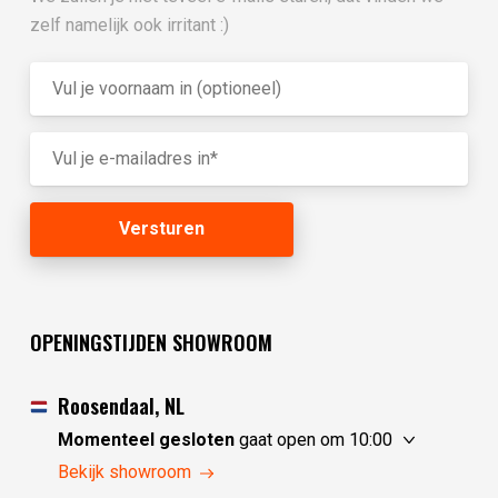
zelf namelijk ook irritant :)
OPENINGSTIJDEN SHOWROOM
Roosendaal, NL
Momenteel gesloten
gaat open om 10:00
vrijdag
10:00 - 17:30
Bekijk showroom