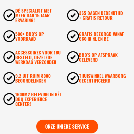
DÉ SPECIALIST MET
365 DAGEN BEDENKTIJD
MEER DAN 15 JAAR
+ GRATIS RETOUR
ERVARING!
500+ BBQ'S OP
GRATIS BEZORGD VANAF
VOORRAAD
€60 IN NL EN BE
ACCESSOIRES VOOR 16U
BBQ'S OP AFSPRAAK
BESTELD, DEZELFDE
GELEVERD
WERKDAG VERZONDEN
9,2 UIT RUIM 8000
THUISWINKEL WAARBORG
BEOORDELINGEN
GECERTIFICEERD
1600M2 BELEVING IN HÉT
BBQ EXPERIENCE
CENTER!
ONZE UNIEKE SERVICE