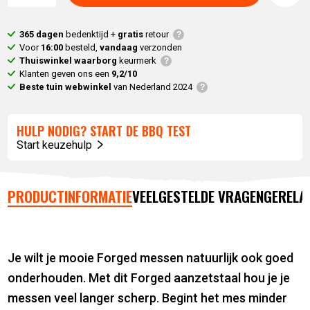
365 dagen
bedenktijd +
gratis
retour
Voor
16:00
besteld,
vandaag
verzonden
Thuiswinkel waarborg
keurmerk
Klanten geven ons een
9,2/10
Beste tuin webwinkel
van Nederland 2024
HULP NODIG? START DE BBQ TEST
Start keuzehulp
PRODUCTINFORMATIE
VEELGESTELDE VRAGEN
GERELA
Je wilt je mooie Forged messen natuurlijk ook goed
onderhouden. Met dit Forged aanzetstaal hou je je
messen veel langer scherp. Begint het mes minder