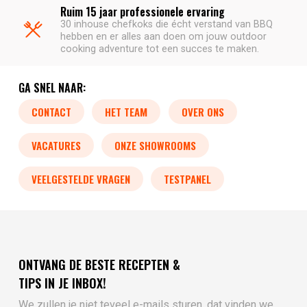
Ruim 15 jaar professionele ervaring
30 inhouse chefkoks die écht verstand van BBQ
hebben en er alles aan doen om jouw outdoor
cooking adventure tot een succes te maken.
GA SNEL NAAR:
CONTACT
HET TEAM
OVER ONS
VACATURES
ONZE SHOWROOMS
VEELGESTELDE VRAGEN
TESTPANEL
ONTVANG DE BESTE RECEPTEN &
TIPS IN JE INBOX!
We zullen je niet teveel e-mails sturen, dat vinden we