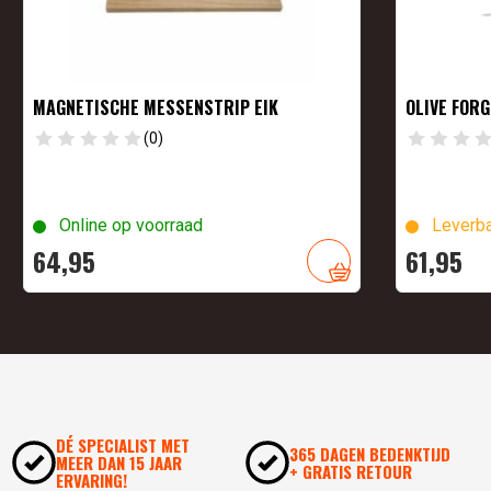
MAGNETISCHE MESSENSTRIP EIK
OLIVE FOR
(0)
Online op voorraad
Leverba
64,
95
61,
95
DÉ SPECIALIST MET
365 DAGEN BEDENKTIJD
MEER DAN 15 JAAR
+ GRATIS RETOUR
ERVARING!