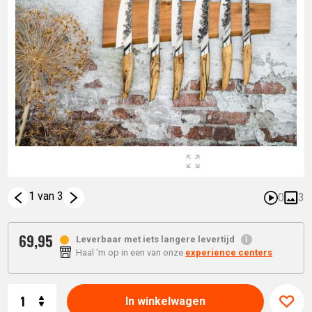
1 van 3
0
3
69,
95
Leverbaar met iets langere levertijd
Haal 'm op in een van onze
experience centers
Aantal
In winkelwagen