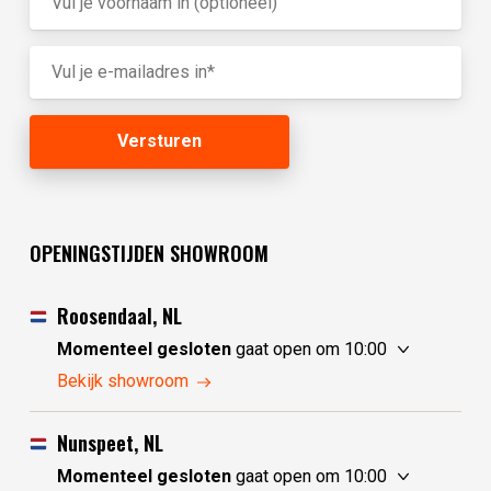
OPENINGSTIJDEN SHOWROOM
Roosendaal, NL
Momenteel gesloten
gaat open om 10:00
zaterdag
10:00 - 17:30
Bekijk showroom
zondag
10:00 - 17:30
maandag
10:00 - 17:30
Nunspeet, NL
dinsdag
gesloten
Momenteel gesloten
gaat open om 10:00