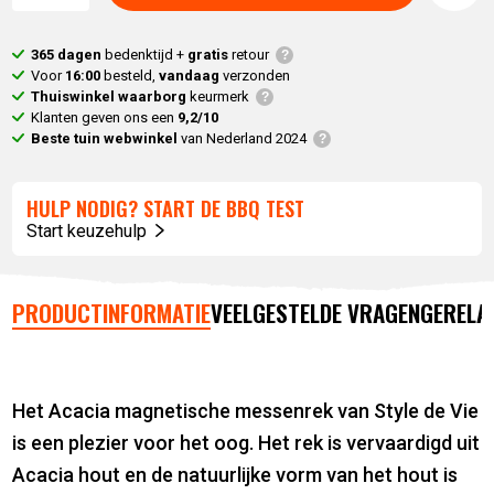
365 dagen
bedenktijd +
gratis
retour
Voor
16:00
besteld,
vandaag
verzonden
Thuiswinkel waarborg
keurmerk
Klanten geven ons een
9,2/10
Beste tuin webwinkel
van Nederland 2024
HULP NODIG? START DE BBQ TEST
Start keuzehulp
PRODUCTINFORMATIE
VEELGESTELDE VRAGEN
GERELA
Het Acacia magnetische messenrek van Style de Vie
is een plezier voor het oog. Het rek is vervaardigd uit
Acacia hout en de natuurlijke vorm van het hout is