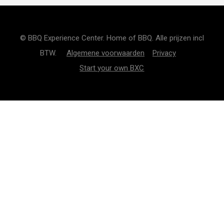
© BBQ Experience Center. Home of BBQ. Alle prijzen incl
BTW.
Algemene voorwaarden
Privacy
Start your own BXC