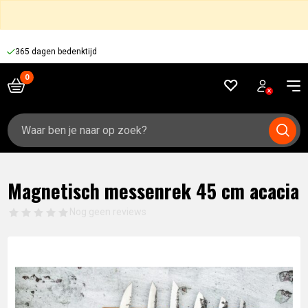
365 dagen bedenktijd
Zoeken
naar:
Magnetisch messenrek 45 cm acacia
Nog geen reviews