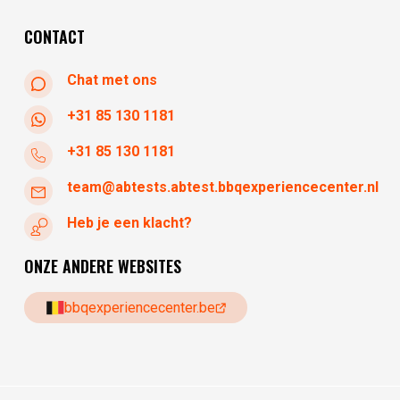
zondag
gesloten
CONTACT
Chat met ons
+31 85 130 1181
+31 85 130 1181
team@abtests.abtest.bbqexperiencecenter.nl
Heb je een klacht?
ONZE ANDERE WEBSITES
bbqexperiencecenter.be