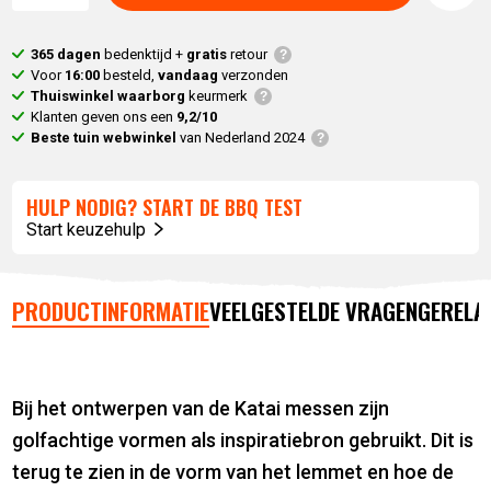
365 dagen
bedenktijd +
gratis
retour
Voor
16:00
besteld,
vandaag
verzonden
Thuiswinkel waarborg
keurmerk
Klanten geven ons een
9,2/10
Beste tuin webwinkel
van Nederland 2024
HULP NODIG? START DE BBQ TEST
Start keuzehulp
PRODUCTINFORMATIE
VEELGESTELDE VRAGEN
GERELA
Bij het ontwerpen van de Katai messen zijn
golfachtige vormen als inspiratiebron gebruikt. Dit is
terug te zien in de vorm van het lemmet en hoe de