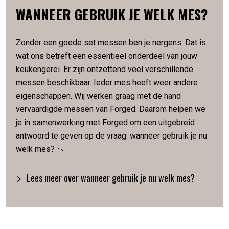
Slijphoek van 22 graden
WANNEER GEBRUIK JE WELK MES?
Met de hand gesmeed in 5 lagen
Verpakt in een luxe houten kistje
Zonder een goede set messen ben je nergens. Dat is
wat ons betreft een essentieel onderdeel van jouw
Artikelnummer:
8720039620742
keukengerei. Er zijn ontzettend veel verschillende
messen beschikbaar. Ieder mes heeft weer andere
eigenschappen. Wij werken graag met de hand
vervaardigde messen van Forged. Daarom helpen we
je in samenwerking met Forged om een uitgebreid
antwoord te geven op de vraag: wanneer gebruik je nu
welk mes? 🔪
Lees meer over wanneer gebruik je nu welk mes?