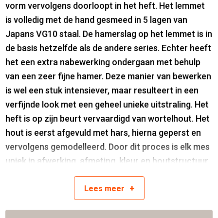
vorm vervolgens doorloopt in het heft. Het lemmet
is volledig met de hand gesmeed in 5 lagen van
Japans VG10 staal. De hamerslag op het lemmet is in
de basis hetzelfde als de andere series. Echter heeft
het een extra nabewerking ondergaan met behulp
van een zeer fijne hamer. Deze manier van bewerken
is wel een stuk intensiever, maar resulteert in een
verfijnde look met een geheel unieke uitstraling. Het
heft is op zijn beurt vervaardigd van wortelhout. Het
hout is eerst afgevuld met hars, hierna geperst en
vervolgens gemodelleerd. Door dit proces is elk mes
uniek in afwerking, afmeting, kleur en houtstructuur.
+
Hardheid van 60 Rockwell
Lees
meer
Lemmetlengte is 12,5 cm
Lemmetdikte is 2 mm