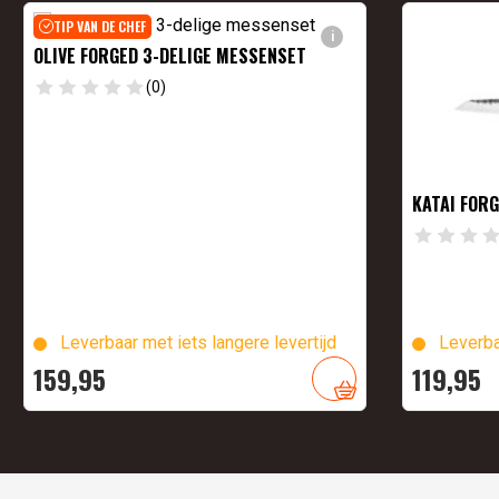
TIP VAN DE CHEF
i
OLIVE FORGED 3-DELIGE MESSENSET
(0)
KATAI FOR
Leverbaar met iets langere levertijd
Leverba
159,
95
119,
95