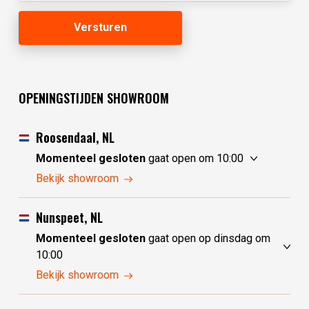
OPENINGSTIJDEN SHOWROOM
Roosendaal, NL
Momenteel gesloten
gaat open om 10:00
zondag
10:00 - 17:30
Bekijk showroom
maandag
10:00 - 17:30
dinsdag
gesloten
Nunspeet, NL
woensdag
gesloten
Momenteel gesloten
gaat open op dinsdag om
donderdag
10:00 - 17:30
10:00
vrijdag
10:00 - 17:30
zondag
gesloten
Bekijk showroom
zaterdag
10:00 - 17:30
maandag
gesloten