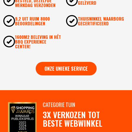
BESTELD, DEZELFDE
GELEVERD
WERKDAG VERZONDEN
9,2 UIT RUIM 8000
THUISWINKEL WAARBORG
BEOORDELINGEN
GECERTIFICEERD
1600M2 BELEVING IN HÉT
BBQ EXPERIENCE
CENTER!
ONZE UNIEKE SERVICE
CATEGORIE TUIN
3X VERKOZEN TOT
BESTE WEBWINKEL