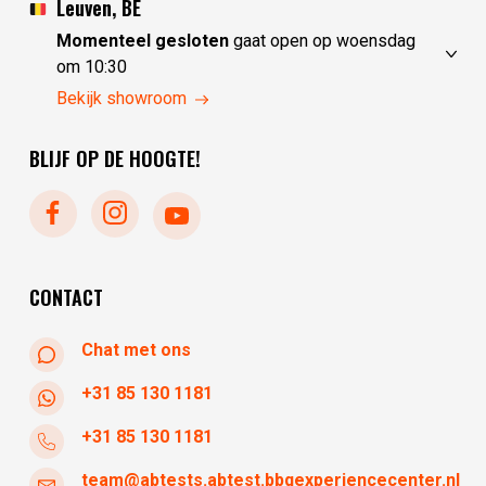
dinsdag
10:00 - 17:30
Leuven, BE
woensdag
10:00 - 17:30
Momenteel gesloten
gaat open op woensdag
donderdag
10:00 - 17:30
om 10:30
vrijdag
10:00 - 17:30
zondag
gesloten
Bekijk showroom
zaterdag
10:00 - 17:30
maandag
gesloten
BLIJF OP DE HOOGTE!
dinsdag
gesloten
woensdag
10:30 - 17:30
donderdag
10:30 - 17:30
vrijdag
10:30 - 17:30
zaterdag
10:30 - 17:30
CONTACT
Chat met ons
+31 85 130 1181
+31 85 130 1181
team@abtests.abtest.bbqexperiencecenter.nl