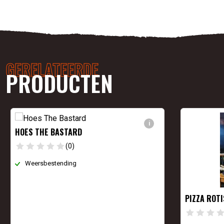
GERELATEERDE
PRODUCTEN
i
HOES THE BASTARD
(0)
Weersbestending
PIZZA ROT