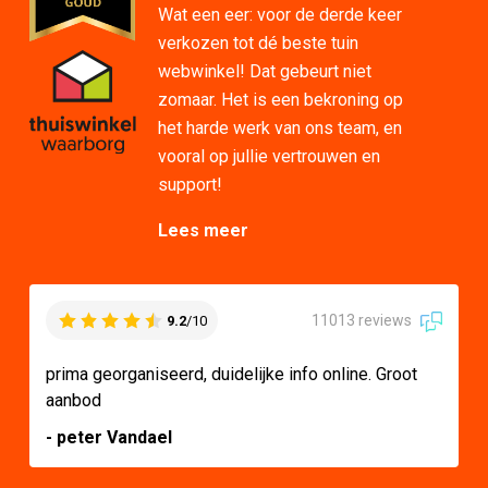
Wat een eer: voor de derde keer
verkozen tot dé beste tuin
webwinkel! Dat gebeurt niet
zomaar. Het is een bekroning op
het harde werk van ons team, en
vooral op jullie vertrouwen en
support!
Lees meer
11013 reviews
9.2
/10
prima georganiseerd, duidelijke info online. Groot
aanbod
- peter Vandael