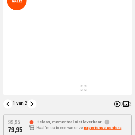
SALE!
1 van 2
0
2
99,
95
Helaas, momenteel niet leverbaar
79,
95
Haal 'm op in een van onze
experience centers
Oorspronkelijke