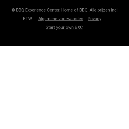
© BBQ Experience Center. Home of BBQ. Alle prijzen incl
BTW.
Algemene voorwaarden
Privacy
Start your own BXC