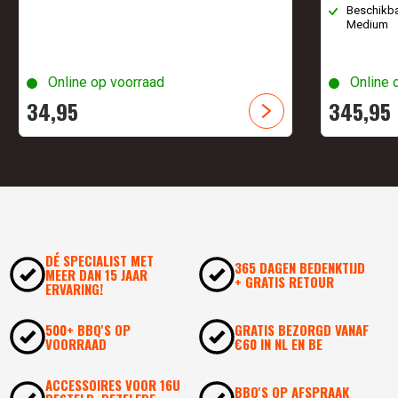
Beschikba
Medium
Online op voorraad
Online 
34,
95
345,
95
DÉ SPECIALIST MET
365 DAGEN BEDENKTIJD
MEER DAN 15 JAAR
+ GRATIS RETOUR
ERVARING!
500+ BBQ'S OP
GRATIS BEZORGD VANAF
VOORRAAD
€60 IN NL EN BE
ACCESSOIRES VOOR 16U
BBQ'S OP AFSPRAAK