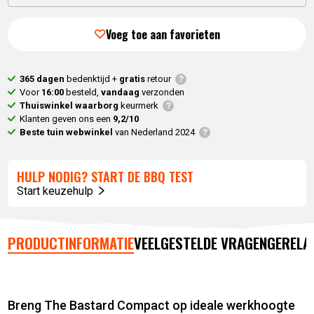
Huidige
prijs
prijs
was:
Voeg toe aan favorieten
is:
99,
95
.
79,
95
.
365 dagen
bedenktijd +
gratis
retour
Voor
16:00
besteld,
vandaag
verzonden
Thuiswinkel waarborg
keurmerk
Klanten geven ons een
9,2/10
Beste tuin webwinkel
van Nederland 2024
HULP NODIG? START DE BBQ TEST
Start keuzehulp
PRODUCTINFORMATIE
VEELGESTELDE VRAGEN
GERELA
Breng The Bastard Compact op ideale werkhoogte