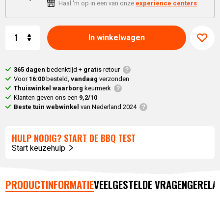
Haal 'm op in een van onze
experience centers
Aantal
In winkelwagen
365 dagen
bedenktijd +
gratis
retour
Voor
16:00
besteld,
vandaag
verzonden
Thuiswinkel waarborg
keurmerk
Klanten geven ons een
9,2/10
Beste tuin webwinkel
van Nederland 2024
HULP NODIG? START DE BBQ TEST
Start keuzehulp
PRODUCTINFORMATIE
VEELGESTELDE VRAGEN
GERELA