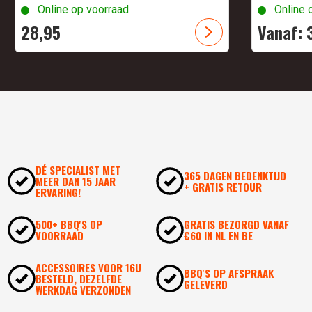
Online op voorraad
Online 
28,
95
Vanaf:
DÉ SPECIALIST MET
365 DAGEN BEDENKTIJD
MEER DAN 15 JAAR
+ GRATIS RETOUR
ERVARING!
500+ BBQ'S OP
GRATIS BEZORGD VANAF
VOORRAAD
€60 IN NL EN BE
ACCESSOIRES VOOR 16U
BBQ'S OP AFSPRAAK
BESTELD, DEZELFDE
GELEVERD
WERKDAG VERZONDEN