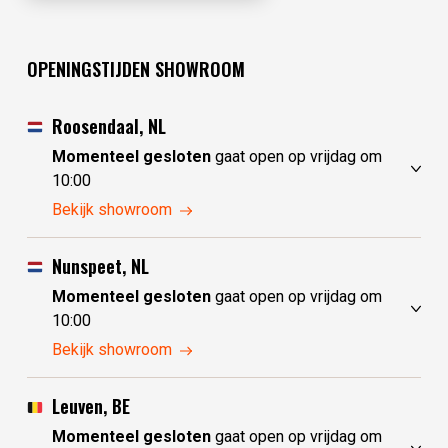
OPENINGSTIJDEN SHOWROOM
Roosendaal, NL
Momenteel gesloten
gaat open op vrijdag om
10:00
donderdag
10:00 - 17:30
Bekijk showroom
vrijdag
10:00 - 17:30
zaterdag
10:00 - 17:30
Nunspeet, NL
zondag
10:00 - 17:30
Momenteel gesloten
gaat open op vrijdag om
maandag
10:00 - 17:30
10:00
dinsdag
gesloten
donderdag
10:00 - 17:30
Bekijk showroom
woensdag
gesloten
vrijdag
10:00 - 17:30
zaterdag
10:00 - 17:30
Leuven, BE
zondag
gesloten
Momenteel gesloten
gaat open op vrijdag om