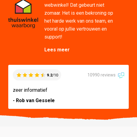
webwinkel! Dat gebeurt niet
zomaar. Het is een bekroning op
het harde werk van ons team, en
vooral op jullie vertrouwen en
support!
Lees meer
10990 reviews
9.2
/10
zeer informatief
- Rob van Gessele