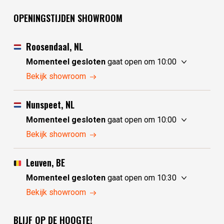
OPENINGSTIJDEN SHOWROOM
Roosendaal, NL
Momenteel gesloten
gaat open om 10:00
donderdag
10:00 - 17:30
Bekijk showroom
vrijdag
10:00 - 17:30
zaterdag
10:00 - 17:30
Nunspeet, NL
zondag
10:00 - 17:30
Momenteel gesloten
gaat open om 10:00
maandag
10:00 - 17:30
donderdag
10:00 - 17:30
Bekijk showroom
dinsdag
gesloten
vrijdag
10:00 - 17:30
woensdag
gesloten
zaterdag
10:00 - 17:30
Leuven, BE
zondag
gesloten
Momenteel gesloten
gaat open om 10:30
maandag
gesloten
donderdag
10:30 - 17:30
Bekijk showroom
dinsdag
10:00 - 17:30
vrijdag
10:30 - 17:30
woensdag
10:00 - 17:30
BLIJF OP DE HOOGTE!
zaterdag
10:30 - 17:30