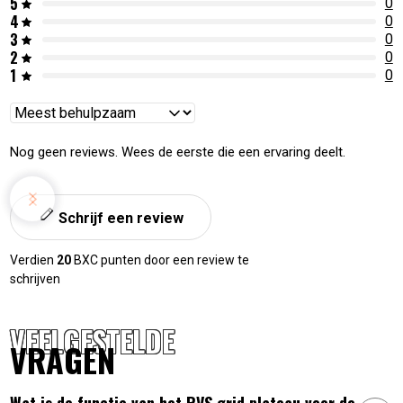
5
0
4
0
3
0
2
0
1
0
Reviews
sorteren
Nog geen reviews. Wees de eerste die een ervaring deelt.
Schrijf een review
Verdien
20
BXC punten door een review te
schrijven
VEELGESTELDE
VRAGEN
Wat is de functie van het RVS grid plateau voor de