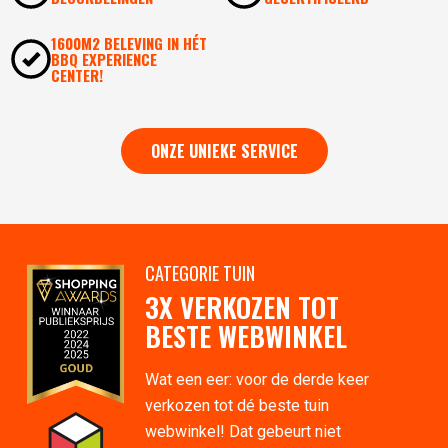
1600M2 BELEVING IN HÉT
BBQ EXPERIENCE
CENTER!
ONZE UNIEKE SERVICE
CATEGORIE TUIN
3X VERKOZEN TOT
BESTE WEBWINKEL
Wat een eer: voor de derde keer
verkozen tot dé beste tuin
webwinkel! Dat gebeurt niet