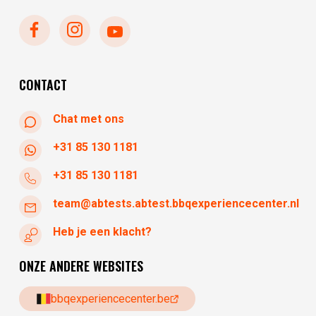
zondag
gesloten
maandag
gesloten
dinsdag
gesloten
woensdag
10:30 - 17:30
CONTACT
Chat met ons
+31 85 130 1181
+31 85 130 1181
team@abtests.abtest.bbqexperiencecenter.nl
Heb je een klacht?
ONZE ANDERE WEBSITES
bbqexperiencecenter.be