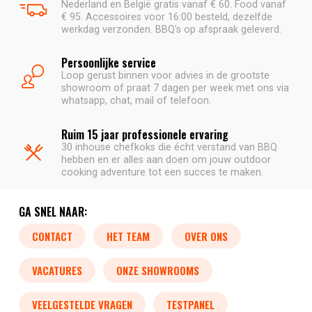
Nederland en België gratis vanaf € 60. Food vanaf
€ 95. Accessoires voor 16:00 besteld, dezelfde
werkdag verzonden. BBQ's op afspraak geleverd.
Persoonlijke service
Loop gerust binnen voor advies in de grootste
showroom of praat 7 dagen per week met ons via
whatsapp, chat, mail of telefoon.
Ruim 15 jaar professionele ervaring
30 inhouse chefkoks die écht verstand van BBQ
hebben en er alles aan doen om jouw outdoor
cooking adventure tot een succes te maken.
GA SNEL NAAR:
CONTACT
HET TEAM
OVER ONS
VACATURES
ONZE SHOWROOMS
VEELGESTELDE VRAGEN
TESTPANEL