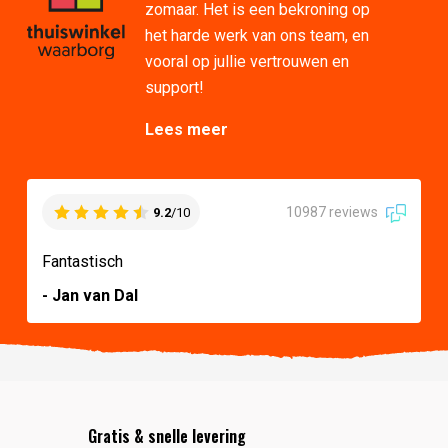
zomaar. Het is een bekroning op
het harde werk van ons team, en
vooral op jullie vertrouwen en
support!
Lees meer
10987 reviews
9.2
/10
Fantastisch
- Jan van Dal
Gratis & snelle levering