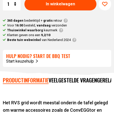
Aantal
In winkelwagen
365 dagen
bedenktijd +
gratis
retour
Voor
16:00
besteld,
vandaag
verzonden
Thuiswinkel waarborg
keurmerk
Klanten geven ons een
9,2/10
Beste tuin webwinkel
van Nederland 2024
HULP NODIG? START DE BBQ TEST
Start keuzehulp
PRODUCTINFORMATIE
VEELGESTELDE VRAGEN
GERELA
Het RVS grid wordt meestal onderin de tafel gelegd
om warme accessoires zoals de ConvEGGtor en