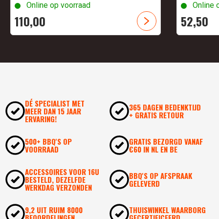
Online op voorraad
Online 
110,
00
52,
50
DÉ SPECIALIST MET
365 DAGEN BEDENKTIJD
MEER DAN 15 JAAR
+ GRATIS RETOUR
ERVARING!
500+ BBQ'S OP
GRATIS BEZORGD VANAF
VOORRAAD
€60 IN NL EN BE
ACCESSOIRES VOOR 16U
BBQ'S OP AFSPRAAK
BESTELD, DEZELFDE
GELEVERD
WERKDAG VERZONDEN
9,2 UIT RUIM 8000
THUISWINKEL WAARBORG
BEOORDELINGEN
GECERTIFICEERD