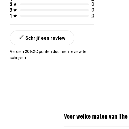
3
0
2
0
1
0
Schrijf een review
Verdien
20
BXC punten door een review te
schrijven
Voor welke maten van The 