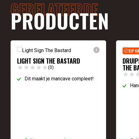
GERELATEERDE
PRODUCTEN
i
TIP V
LIGHT SIGN THE BASTARD
DRUIP
THE B
(0)
Dit maakt je mancave compleet!
Hand