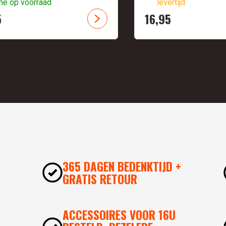
ne op voorraad
levertijd
5
16,
95
365 DAGEN BEDENKTIJD +
GRATIS RETOUR
ACCESSOIRES VOOR 16U