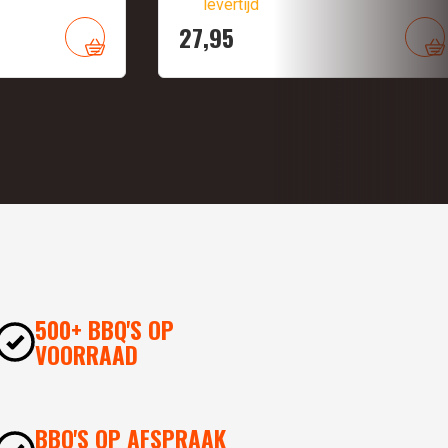
levertijd
27,
95
500+ BBQ'S OP
VOORRAAD
BBQ'S OP AFSPRAAK