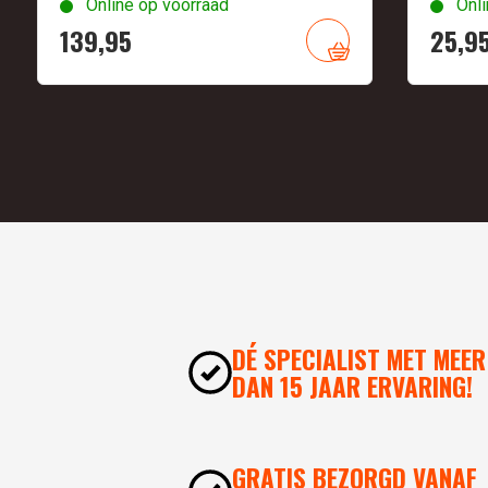
Online op voorraad
Onli
139,
95
25,
9
DÉ SPECIALIST MET MEER
DAN 15 JAAR ERVARING!
GRATIS BEZORGD VANAF