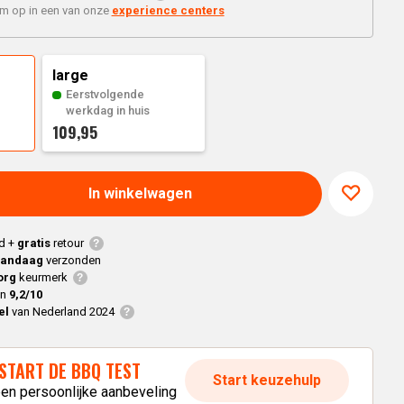
Braaimaster
Joe
'm op in een van onze
experience centers
h
Alle modellen
a
large
Eerstvolgende
p
werkdag in huis
109,95
In winkelwagen
d +
gratis
retour
vandaag
verzonden
org
keurmerk
en
9,2/10
el
van Nederland 2024
START DE BBQ TEST
Start keuzehulp
een persoonlijke aanbeveling