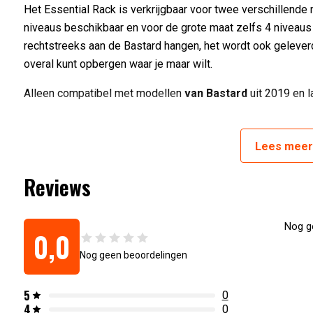
Het Essential Rack is verkrijgbaar voor twee verschillende
niveaus beschikbaar en voor de grote maat zelfs 4 niveaus om
rechtstreeks aan de Bastard hangen, het wordt ook gelever
overal kunt opbergen waar je maar wilt.
Alleen compatibel met modellen
van Bastard
uit 2019 en la
Lees
mee
Artikelnummers:
8720663984449
:
The Bastard essentials rack - large
8720663984456
:
The Bastard essentials rack - medium
Reviews
Nog ge
0,0
Nog geen beoordelingen
5
0
4
0