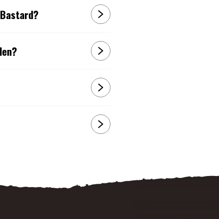
 Bastard?
den?