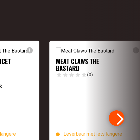
i
i
NCET
MEAT CLAWS THE
BASTARD
(0)
k
langere
Leverbaar met iets langere