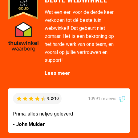
Wat een eer: voor de derde keer
verkozen tot dé beste tuin
webwinkel! Dat gebeurt niet
zomaar. Het is een bekroning op
het harde werk van ons team, en
vooral op jullie vertrouwen en
support!
Lees meer
10991 reviews
9.2
/10
Prima, alles netjes geleverd
- John Mulder