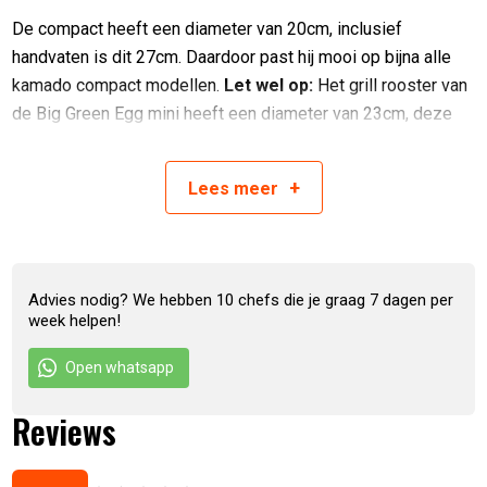
De compact heeft een diameter van 20cm, inclusief
handvaten is dit 27cm. Daardoor past hij mooi op bijna alle
kamado compact modellen.
Let wel op:
Het grill rooster van
de Big Green Egg mini heeft een diameter van 23cm, deze
skillet past daar niet op.
+
Lees
meer
Large skillet
het Large model heeft een diameter van 28 cm, inclusief
handvaten is dit 36,5cm. Deze past daardoor niet op de
Advies nodig? We hebben 10 chefs die je graag 7 dagen per
kleinere modellen van Big Green Egg (mini, minimax en de
week helpen!
small), the Bastard Small en Monolith Icon en Junior.
Open whatsapp
Reviews