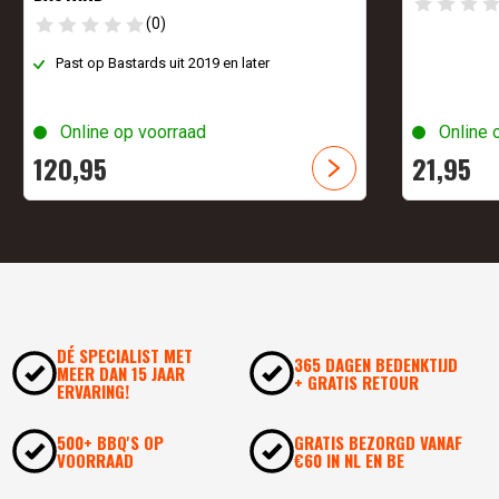
(0)
Past op Bastards uit 2019 en later
Online op voorraad
Online 
120,
95
21,
95
DÉ SPECIALIST MET
365 DAGEN BEDENKTIJD
MEER DAN 15 JAAR
+ GRATIS RETOUR
ERVARING!
500+ BBQ'S OP
GRATIS BEZORGD VANAF
VOORRAAD
€60 IN NL EN BE