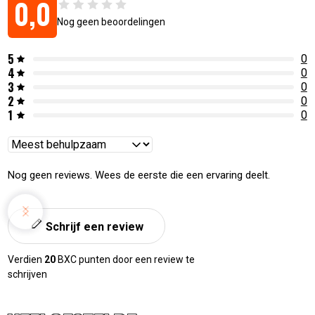
0,0
Nog geen beoordelingen
Artikelnummers:
8720168015716
:
Gietijzeren skillet The Bastard - Large – 28 cm
5
0
8720168015778
:
Gietijzeren skillet The Bastard - Compact – 20 cm
4
0
3
0
2
0
1
0
Reviews
sorteren
Nog geen reviews. Wees de eerste die een ervaring deelt.
Schrijf een review
Verdien
20
BXC punten door een review te
schrijven