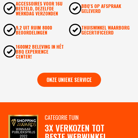
ACCESSOIRES VOOR 16U
BBQ'S OP AFSPRAAK
BESTELD, DEZELFDE
GELEVERD
WERKDAG VERZONDEN
9,2 UIT RUIM 8000
THUISWINKEL WAARBORG
BEOORDELINGEN
GECERTIFICEERD
1600M2 BELEVING IN HÉT
BBQ EXPERIENCE
CENTER!
ONZE UNIEKE SERVICE
CATEGORIE TUIN
3X VERKOZEN TOT
BESTE WEBWINKEL