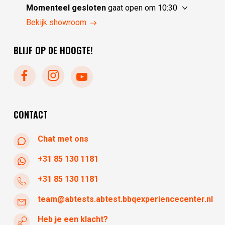
maandag
gesloten
Momenteel gesloten
gaat open om 10:30
dinsdag
10:00 - 17:30
vrijdag
10:30 - 17:30
Bekijk showroom
woensdag
10:00 - 17:30
zaterdag
10:30 - 17:30
donderdag
10:00 - 17:30
BLIJF OP DE HOOGTE!
zondag
gesloten
maandag
gesloten
dinsdag
gesloten
woensdag
10:30 - 17:30
donderdag
10:30 - 17:30
CONTACT
Chat met ons
+31 85 130 1181
+31 85 130 1181
team@abtests.abtest.bbqexperiencecenter.nl
Heb je een klacht?