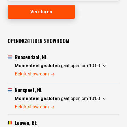
OPENINGSTIJDEN SHOWROOM
Roosendaal, NL
Momenteel gesloten
gaat open om 10:00
vrijdag
10:00 - 17:30
Bekijk showroom
zaterdag
10:00 - 17:30
zondag
10:00 - 17:30
Nunspeet, NL
maandag
10:00 - 17:30
Momenteel gesloten
gaat open om 10:00
dinsdag
gesloten
vrijdag
10:00 - 17:30
Bekijk showroom
woensdag
gesloten
zaterdag
10:00 - 17:30
donderdag
10:00 - 17:30
zondag
gesloten
Leuven, BE