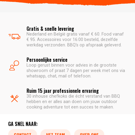
Gratis & snelle levering
Nederland en België gratis vanaf € 60. Food vanaf
€ 95. Accessoires voor 16:00 besteld, dezelfde
werkdag verzonden. BBQ's op afspraak geleverd.
Persoonlijke service
Loop gerust binnen voor advies in de grootste
showroom of praat 7 dagen per week met ons via
whatsapp, chat, mail of telefoon.
Ruim 15 jaar professionele ervaring
30 inhouse chefkoks die écht verstand van BBQ
hebben en er alles aan doen om jouw outdoor
cooking adventure tot een succes te maken.
GA SNEL NAAR:
CONTACT
HET TEAM
OVER ONS