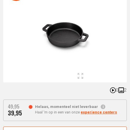
0
2
49,
95
Helaas, momenteel niet leverbaar
39,
95
Oorspronkelijke
Haal 'm op in een van onze
experience centers
Huidige
prijs