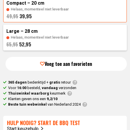
prijs
was:
Compact – 20 cm
is:
49,
95
.
Helaas, momenteel niet leverbaar
39,95
49,95
39,
95
.
Large – 28 cm
Helaas, momenteel niet leverbaar
52,95
65,95
Voeg toe aan favorieten
365 dagen
bedenktijd +
gratis
retour
Voor
16:00
besteld,
vandaag
verzonden
Thuiswinkel waarborg
keurmerk
Klanten geven ons een
9,2/10
Beste tuin webwinkel
van Nederland 2024
HULP NODIG? START DE BBQ TEST
Start keuzehulp