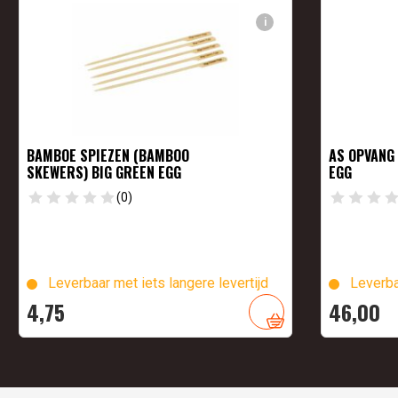
i
BAMBOE SPIEZEN (BAMBOO
AS OPVANG 
SKEWERS) BIG GREEN EGG
EGG
(0)
Leverbaar met iets langere levertijd
Leverba
4,
75
46,
00