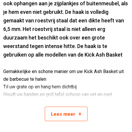
ook ophangen aan je zijplankjes of buitenmeubel, als
je hem even niet gebruikt. De haak is volledig
gemaakt van roestvrij staal dat een dikte heeft van
6,5 mm. Het roestvrij staal is niet alleen erg
duurzaam het beschikt ook over een grote
weerstand tegen intense hitte. De haak is te
gebruiken op alle modellen van de Kick Ash Basket
Gemakkelijke en schone manier om uw Kick Ash Basket uit
de barbecue te halen
Til uw grate op en hang hem dichtbij
Houdt uw handen en grill tafel schoon van vet en roet
Gemaakt van 6,35mm dik RVS 304 staaldraad
Professioneel gelast
+
Lees
meer
Artikelnummer:
850994008106