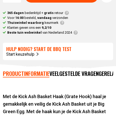
365 dagen
bedenktijd +
gratis
retour
Voor
16:00
besteld,
vandaag
verzonden
Thuiswinkel waarborg
keurmerk
Klanten geven ons een
9,2/10
Beste tuin webwinkel
van Nederland 2024
HULP NODIG? START DE BBQ TEST
Start keuzehulp
PRODUCTINFORMATIE
VEELGESTELDE VRAGEN
GERELA
Met de Kick Ash Basket Haak (Grate Hook) haal je
gemakkelijk en veilig de Kick Ash Basket uit je Big
Green Egg. Met de haak kun je de Kick Ash Basket