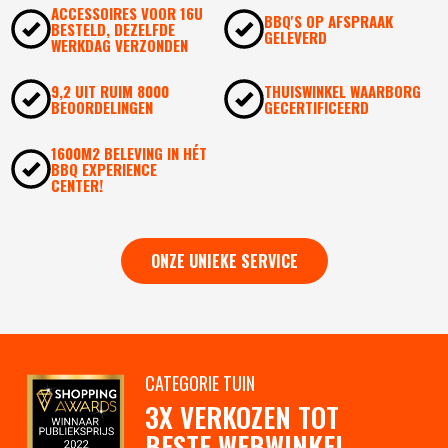
ACCESSOIRES VOOR 16U
BBQ'S OP AFSPRAAK
BESTELD, DEZELFDE
GELEVERD
WERKDAG VERZONDEN
9,2 UIT RUIM 8000
THUISWINKEL WAARBORG
BEOORDELINGEN
GECERTIFICEERD
1600M2 BELEVING IN HÉT
BBQ EXPERIENCE
CENTER!
ONZE UNIEKE SERVICE
CATEGORIE TUIN
3X VERKOZEN TOT
BESTE WEBWINKEL