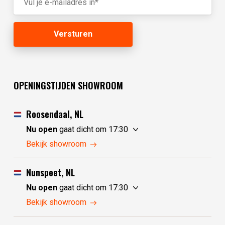
OPENINGSTIJDEN SHOWROOM
Roosendaal, NL
Nu open
gaat dicht om 17:30
zaterdag
10:00 - 17:30
Bekijk showroom
zondag
10:00 - 17:30
maandag
10:00 - 17:30
Nunspeet, NL
dinsdag
gesloten
Nu open
gaat dicht om 17:30
woensdag
gesloten
zaterdag
10:00 - 17:30
Bekijk showroom
donderdag
10:00 - 17:30
zondag
gesloten
vrijdag
10:00 - 17:30