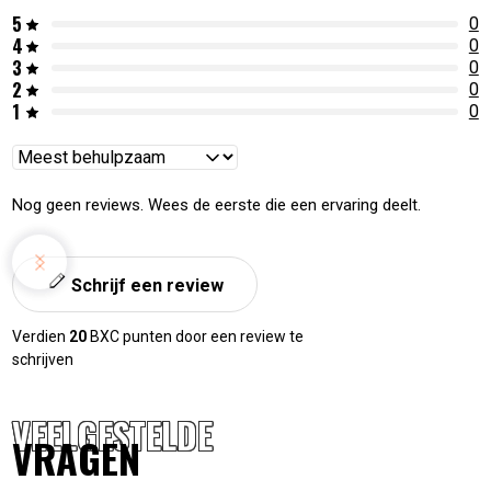
5
0
4
0
3
0
2
0
1
0
Reviews
sorteren
Nog geen reviews. Wees de eerste die een ervaring deelt.
Schrijf een review
Verdien
20
BXC punten door een review te
schrijven
VEELGESTELDE
VRAGEN