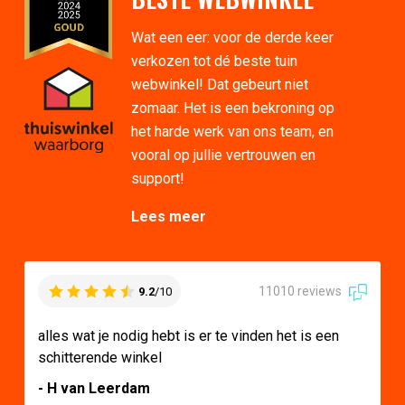
Wat een eer: voor de derde keer
verkozen tot dé beste tuin
webwinkel! Dat gebeurt niet
zomaar. Het is een bekroning op
het harde werk van ons team, en
vooral op jullie vertrouwen en
support!
Lees meer
11010 reviews
9.2
/10
alles wat je nodig hebt is er te vinden het is een
schitterende winkel
- H van Leerdam