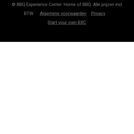
© BBQ Experience Center. Home of BBQ. Alle prijzen incl
BTW.
Algemene voorwaarden
Privacy
Start your own BXC