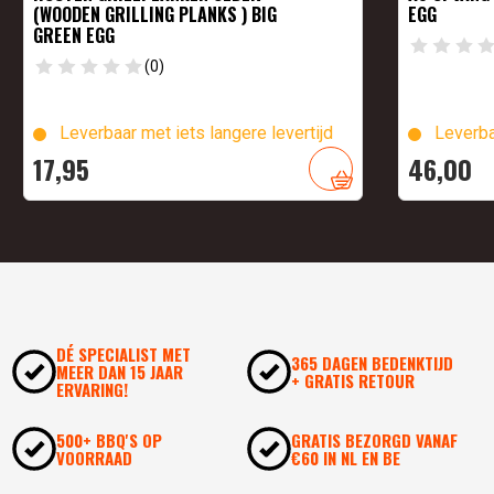
(WOODEN GRILLING PLANKS ) BIG
EGG
GREEN EGG
(0)
Leverbaar met iets langere levertijd
Leverba
17,
95
46,
00
DÉ SPECIALIST MET
365 DAGEN BEDENKTIJD
MEER DAN 15 JAAR
+ GRATIS RETOUR
ERVARING!
500+ BBQ'S OP
GRATIS BEZORGD VANAF
VOORRAAD
€60 IN NL EN BE