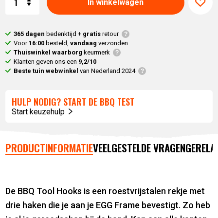
In winkelwagen
365 dagen
bedenktijd +
gratis
retour
Voor
16:00
besteld,
vandaag
verzonden
Thuiswinkel waarborg
keurmerk
Klanten geven ons een
9,2/10
Beste tuin webwinkel
van Nederland 2024
HULP NODIG? START DE BBQ TEST
Start keuzehulp
PRODUCTINFORMATIE
VEELGESTELDE VRAGEN
GERELA
De BBQ Tool Hooks is een roestvrijstalen rekje met
drie haken die je aan je EGG Frame bevestigt. Zo heb