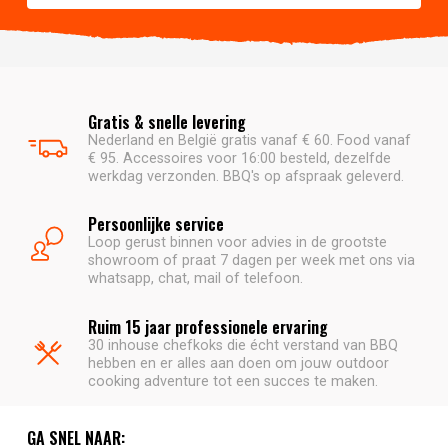
Gratis & snelle levering
Nederland en België gratis vanaf € 60. Food vanaf
€ 95. Accessoires voor 16:00 besteld, dezelfde
werkdag verzonden. BBQ's op afspraak geleverd.
Persoonlijke service
Loop gerust binnen voor advies in de grootste
showroom of praat 7 dagen per week met ons via
whatsapp, chat, mail of telefoon.
Ruim 15 jaar professionele ervaring
30 inhouse chefkoks die écht verstand van BBQ
hebben en er alles aan doen om jouw outdoor
cooking adventure tot een succes te maken.
GA SNEL NAAR: