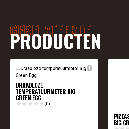
GERELATEERDE
PRODUCTEN
i
DRAADLOZE
TEMPERATUURMETER BIG
GREEN EGG
(0)
PIZZA
BIG G