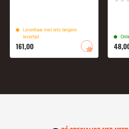
Leverbaar met iets langere
levertijd
Onli
161,
00
48,
0