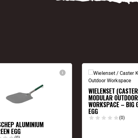
i
WIELENSET (CASTER 
MODULAR OUTDOOR
WORKSPACE – BIG 
EGG
(0)
SCHEP ALUMINIUM
REEN EGG
(0)