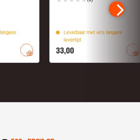
langere
Leverbaar met iets langere
levertijd
33,
00