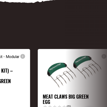
i
i
KIT) –
GREEN
MEAT CLAWS BIG GREEN
EGG
(0)