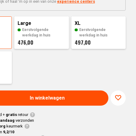
Braaimaster
ijk of haal 'm op in een van onze
experience centers
Joe
h
Alle modellen
a
Large
XL
Eerstvolgende
Eerstvolgende
p
werkdag in huis
werkdag in huis
476,00
497,00
In winkelwagen
d +
gratis
retour
vandaag
verzonden
org
keurmerk
en
9,2/10