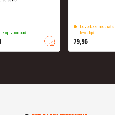
Leverbaar met iets 
ne op voorraad
levertijd
0
79,
95