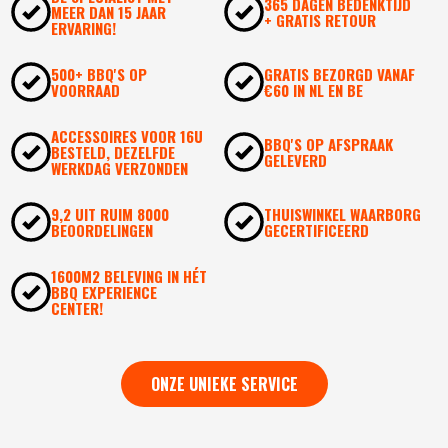
365 DAGEN BEDENKTIJD
MEER DAN 15 JAAR
+ GRATIS RETOUR
ERVARING!
500+ BBQ'S OP
GRATIS BEZORGD VANAF
VOORRAAD
€60 IN NL EN BE
ACCESSOIRES VOOR 16U
BBQ'S OP AFSPRAAK
BESTELD, DEZELFDE
GELEVERD
WERKDAG VERZONDEN
9,2 UIT RUIM 8000
THUISWINKEL WAARBORG
BEOORDELINGEN
GECERTIFICEERD
1600M2 BELEVING IN HÉT
BBQ EXPERIENCE
CENTER!
ONZE UNIEKE SERVICE