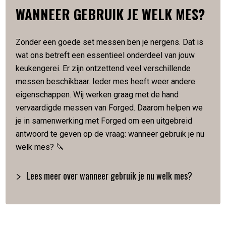
Lemmetdikte is 2 mm
WANNEER GEBRUIK JE WELK MES?
Slijphoek van 22 graden
Met de hand gesmeed in 5 lagen
Zonder een goede set messen ben je nergens. Dat is
Verpakt in een luxe houten kistje
wat ons betreft een essentieel onderdeel van jouw
keukengerei. Er zijn ontzettend veel verschillende
Artikelnummer:
8720039620629
messen beschikbaar. Ieder mes heeft weer andere
eigenschappen. Wij werken graag met de hand
vervaardigde messen van Forged. Daarom helpen we
je in samenwerking met Forged om een uitgebreid
antwoord te geven op de vraag: wanneer gebruik je nu
welk mes? 🔪
Lees meer over wanneer gebruik je nu welk mes?