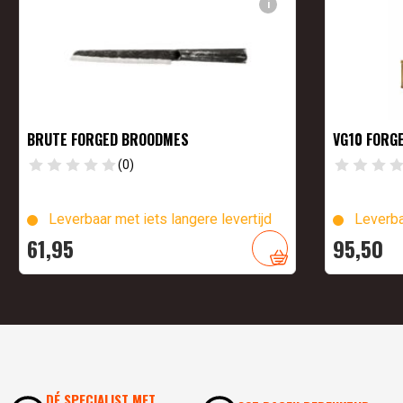
i
BRUTE FORGED BROODMES
VG10 FORG
(0)
Leverbaar met iets langere levertijd
Leverba
61,
95
95,
50
DÉ SPECIALIST MET