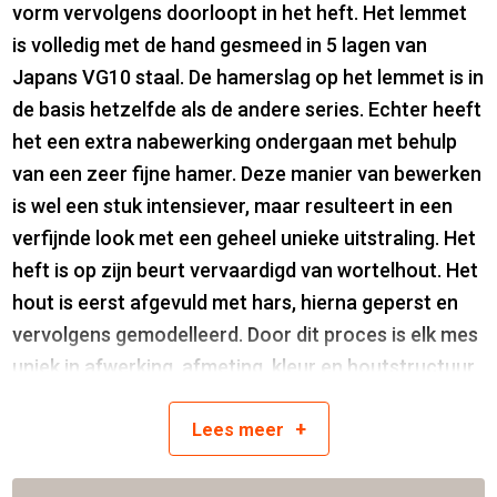
vorm vervolgens doorloopt in het heft. Het lemmet
is volledig met de hand gesmeed in 5 lagen van
Japans VG10 staal. De hamerslag op het lemmet is in
de basis hetzelfde als de andere series. Echter heeft
het een extra nabewerking ondergaan met behulp
van een zeer fijne hamer. Deze manier van bewerken
is wel een stuk intensiever, maar resulteert in een
verfijnde look met een geheel unieke uitstraling. Het
heft is op zijn beurt vervaardigd van wortelhout. Het
hout is eerst afgevuld met hars, hierna geperst en
vervolgens gemodelleerd. Door dit proces is elk mes
uniek in afwerking, afmeting, kleur en houtstructuur.
+
Vervaardigd van Japans VG10 staal
Lees
meer
Hardheid van 60 Rockwell
Lemmetlengte is 20.5 cm