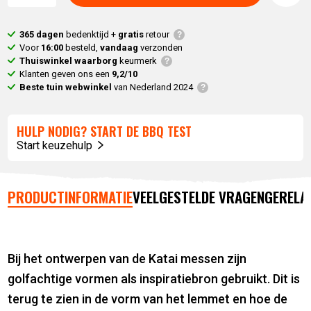
365 dagen
bedenktijd +
gratis
retour
Voor
16:00
besteld,
vandaag
verzonden
Thuiswinkel waarborg
keurmerk
Klanten geven ons een
9,2/10
Beste tuin webwinkel
van Nederland 2024
HULP NODIG? START DE BBQ TEST
Start keuzehulp
PRODUCTINFORMATIE
VEELGESTELDE VRAGEN
GERELA
Bij het ontwerpen van de Katai messen zijn
golfachtige vormen als inspiratiebron gebruikt. Dit is
terug te zien in de vorm van het lemmet en hoe de