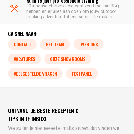
Ruim 15 jaar professionele ervaring
30 inhouse chefkoks die écht verstand van BBQ
hebben en er alles aan doen om jouw outdoor
cooking adventure tot een succes te maken.
GA SNEL NAAR:
CONTACT
HET TEAM
OVER ONS
VACATURES
ONZE SHOWROOMS
VEELGESTELDE VRAGEN
TESTPANEL
ONTVANG DE BESTE RECEPTEN &
TIPS IN JE INBOX!
We zullen je niet teveel e-mails sturen, dat vinden we