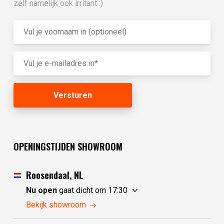
zelf namelijk ook irritant :)
OPENINGSTIJDEN SHOWROOM
Roosendaal, NL
Nu open
gaat dicht om 17:30
zaterdag
10:00 - 17:30
Bekijk showroom
zondag
10:00 - 17:30