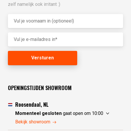
zelf namelijk ook irritant :)
OPENINGSTIJDEN SHOWROOM
Roosendaal, NL
Momenteel gesloten
gaat open om 10:00
vrijdag
10:00 - 17:30
Bekijk showroom
zaterdag
10:00 - 17:30