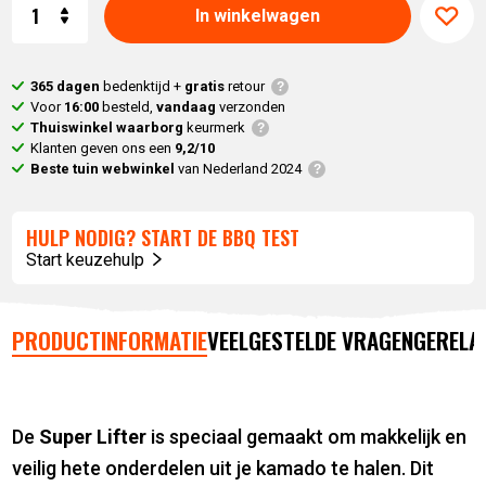
Aantal
In winkelwagen
365 dagen
bedenktijd +
gratis
retour
Voor
16:00
besteld,
vandaag
verzonden
Thuiswinkel waarborg
keurmerk
Klanten geven ons een
9,2/10
Beste tuin webwinkel
van Nederland 2024
HULP NODIG? START DE BBQ TEST
Start keuzehulp
PRODUCTINFORMATIE
VEELGESTELDE VRAGEN
GERELA
De
Super Lifter
is speciaal gemaakt om makkelijk en
veilig hete onderdelen uit je kamado te halen. Dit