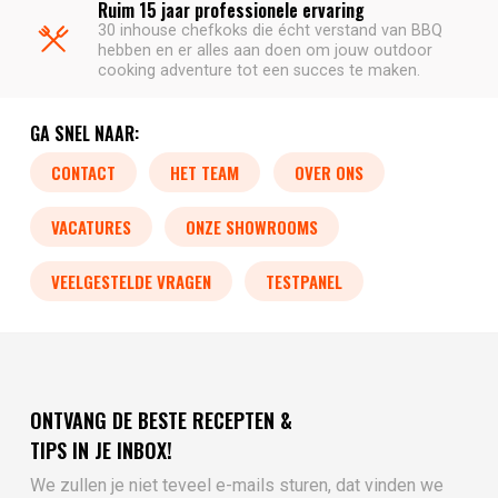
Ruim 15 jaar professionele ervaring
30 inhouse chefkoks die écht verstand van BBQ
hebben en er alles aan doen om jouw outdoor
cooking adventure tot een succes te maken.
GA SNEL NAAR:
CONTACT
HET TEAM
OVER ONS
VACATURES
ONZE SHOWROOMS
VEELGESTELDE VRAGEN
TESTPANEL
ONTVANG DE BESTE RECEPTEN &
TIPS IN JE INBOX!
We zullen je niet teveel e-mails sturen, dat vinden we