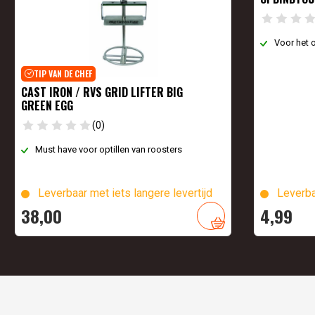
Voor het 
TIP VAN DE CHEF
CAST IRON / RVS GRID LIFTER BIG
GREEN EGG
(0)
Must have voor optillen van roosters
Leverbaar met iets langere levertijd
Leverba
38,
00
4,
99