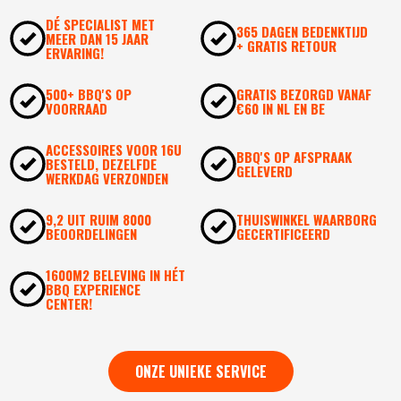
DÉ SPECIALIST MET
365 DAGEN BEDENKTIJD
MEER DAN 15 JAAR
+ GRATIS RETOUR
ERVARING!
500+ BBQ'S OP
GRATIS BEZORGD VANAF
VOORRAAD
€60 IN NL EN BE
ACCESSOIRES VOOR 16U
BBQ'S OP AFSPRAAK
BESTELD, DEZELFDE
GELEVERD
WERKDAG VERZONDEN
9,2 UIT RUIM 8000
THUISWINKEL WAARBORG
BEOORDELINGEN
GECERTIFICEERD
1600M2 BELEVING IN HÉT
BBQ EXPERIENCE
CENTER!
ONZE UNIEKE SERVICE