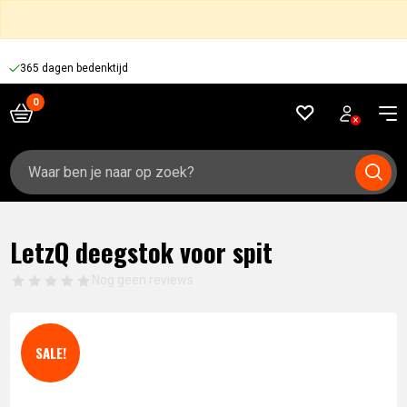
365 dagen bedenktijd
Zoeken
naar:
LetzQ deegstok voor spit
Nog geen reviews
SALE!