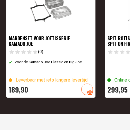
MANDENSET VOOR JOETISSERIE
SPIT ROTIS
KAMADO JOE
SPIT ON FI
(0)
Voor de Kamado Joe Classic en Big Joe
Leverbaar met iets langere levertijd
Online 
189,
90
299,
95