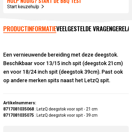
HULP NODIG? START DE BBQ TEST
Start keuzehulp
PRODUCTINFORMATIE
VEELGESTELDE VRAGEN
GERELA
Een vernieuwende bereiding met deze deegstok.
Beschikbaar voor 13/15 inch spit (deegstok 21cm)
en voor 18/24 inch spit (deegstok 39cm). Past ook
op andere merken spits naast het LetzQ spit.
Artikelnummers:
8717081035068
:
LetzQ deegstok voor spit - 21 cm
8717081035075
:
LetzQ deegstok voor spit - 39 cm