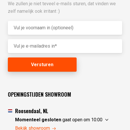
We zullen je niet teveel e-mails sturen, dat vinden we
zelf namelijk ook irritant :)
OPENINGSTIJDEN SHOWROOM
Roosendaal, NL
Momenteel gesloten
gaat open om 10:00
zondag
10:00 - 17:30
Bekijk showroom