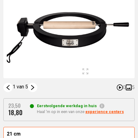
1 van 5
0
5
23,
50
Eerstvolgende werkdag in huis
18,
80
Oorspronkelijke
Haal 'm op in een van onze
experience centers
Huidige
prijs
prijs
was:
21 cm