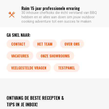
Ruim 15 jaar professionele ervaring
30 inhouse chefkoks die écht verstand van BBQ
hebben en er alles aan doen om jouw outdoor
cooking adventure tot een succes te maken.
GA SNEL NAAR:
CONTACT
HET TEAM
OVER ONS
VACATURES
ONZE SHOWROOMS
VEELGESTELDE VRAGEN
TESTPANEL
ONTVANG DE BESTE RECEPTEN &
TIPS IN JE INBOX!