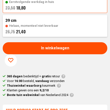
is:
23,
50
.
Eerstvolgende werkdag in huis
18,80
23,50
18,
80
.
39 cm
Helaas, momenteel niet leverbaar
21,40
26,75
In winkelwagen
365 dagen
bedenktijd +
gratis
retour
Voor
16:00
besteld,
vandaag
verzonden
Thuiswinkel waarborg
keurmerk
Klanten geven ons een
9,2/10
Beste tuin webwinkel
van Nederland 2024