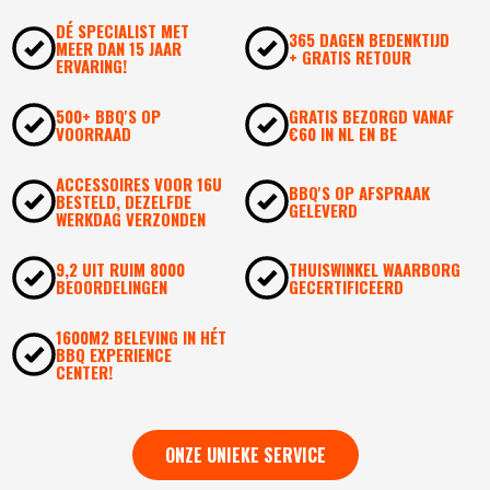
DÉ SPECIALIST MET
365 DAGEN BEDENKTIJD
MEER DAN 15 JAAR
+ GRATIS RETOUR
ERVARING!
500+ BBQ'S OP
GRATIS BEZORGD VANAF
VOORRAAD
€60 IN NL EN BE
ACCESSOIRES VOOR 16U
BBQ'S OP AFSPRAAK
BESTELD, DEZELFDE
GELEVERD
WERKDAG VERZONDEN
9,2 UIT RUIM 8000
THUISWINKEL WAARBORG
BEOORDELINGEN
GECERTIFICEERD
1600M2 BELEVING IN HÉT
BBQ EXPERIENCE
CENTER!
ONZE UNIEKE SERVICE