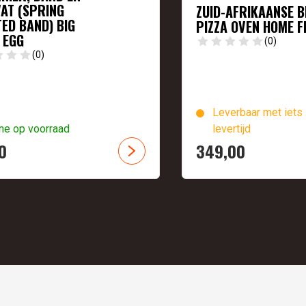
AT (SPRING
ZUID-AFRIKAANSE B
TED BAND) BIG
PIZZA OVEN HOME F
 EGG
(0)
(0)
Leverbaar met iets 
ne op voorraad
levertijd
0
349,
00