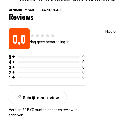
Artikelnummer:
094428276468
Reviews
Nog ge
0,0
Nog geen beoordelingen
5
0
4
0
3
0
2
0
1
0
Schrijf een review
Verdien
20
BXC punten door een review te
schrijven