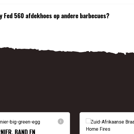
ty Fed 560 afdekhoes op andere barbecues?
i
NIER, BAND EN