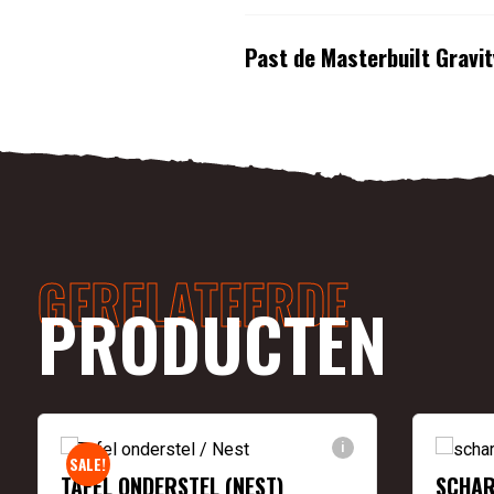
Past de Masterbuilt Gravi
GERELATEERDE
PRODUCTEN
i
SALE!
TAFEL ONDERSTEL (NEST)
SCHAR