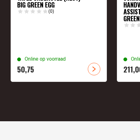
BIG GREEN EGG
HANDV
ASSIS
(0)
GREEN
Online op voorraad
Onli
50,
75
211,
0