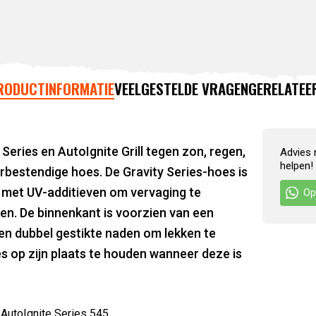
RODUCTINFORMATIE
VEELGESTELDE VRAGEN
GERELATEE
Series en AutoIgnite Grill tegen zon, regen,
Advies 
helpen!
estendige hoes. De Gravity Series-hoes is
met UV-additieven om vervaging te
Op
en. De binnenkant is voorzien van een
n dubbel gestikte naden om lekken te
s op zijn plaats te houden wanneer deze is
 AutoIgnite Series 545