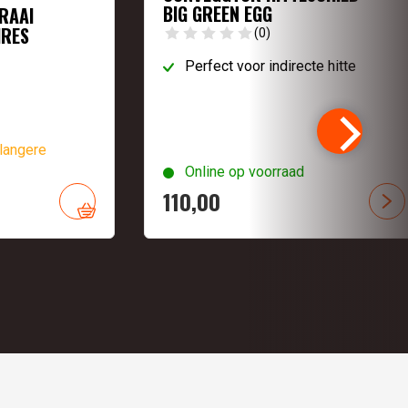
BIG GREEN EGG
RAAI
IRES
(0)
Perfect voor indirecte hitte
langere
Online op voorraad
110,
00