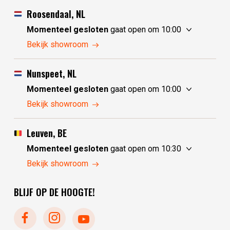
Roosendaal, NL
Momenteel gesloten
gaat open om 10:00
donderdag
10:00 - 17:30
Bekijk showroom
vrijdag
10:00 - 17:30
zaterdag
10:00 - 17:30
Nunspeet, NL
zondag
10:00 - 17:30
Momenteel gesloten
gaat open om 10:00
maandag
10:00 - 17:30
donderdag
10:00 - 17:30
Bekijk showroom
dinsdag
gesloten
vrijdag
10:00 - 17:30
woensdag
gesloten
zaterdag
10:00 - 17:30
Leuven, BE
zondag
gesloten
Momenteel gesloten
gaat open om 10:30
maandag
gesloten
donderdag
10:30 - 17:30
Bekijk showroom
dinsdag
10:00 - 17:30
vrijdag
10:30 - 17:30
woensdag
10:00 - 17:30
BLIJF OP DE HOOGTE!
zaterdag
10:30 - 17:30
zondag
gesloten
maandag
gesloten