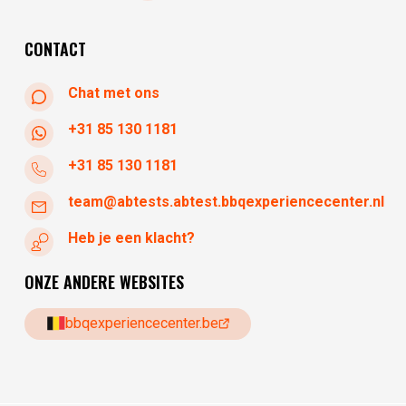
dinsdag
gesloten
woensdag
10:30 - 17:30
CONTACT
Chat met ons
+31 85 130 1181
+31 85 130 1181
team@abtests.abtest.bbqexperiencecenter.nl
Heb je een klacht?
ONZE ANDERE WEBSITES
bbqexperiencecenter.be