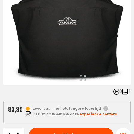
0
1
83,
95
Leverbaar met iets langere levertijd
Haal 'm op in een van onze
experience centers
Aantal