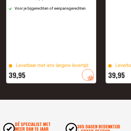
Voor je bijgerechten of eenpansgerechten
Leverbaar met iets langere levertijd
Leverba
39,
95
39,
95
DÉ SPECIALIST MET
365 DAGEN BEDENKTIJD
MEER DAN 15 JAAR