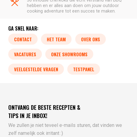
30 inhouse chefkoks die écht verstand van BBQ
hebben en er alles aan doen om jouw outdoor
cooking adventure tot een succes te maken.
GA SNEL NAAR:
CONTACT
HET TEAM
OVER ONS
VACATURES
ONZE SHOWROOMS
VEELGESTELDE VRAGEN
TESTPANEL
ONTVANG DE BESTE RECEPTEN &
TIPS IN JE INBOX!
We zullen je niet teveel e-mails sturen, dat vinden we
zelf namelijk ook irritant :)