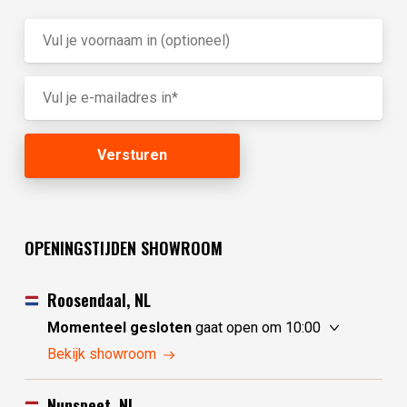
OPENINGSTIJDEN SHOWROOM
Roosendaal, NL
Momenteel gesloten
gaat open om 10:00
zondag
10:00 - 17:30
Bekijk showroom
maandag
10:00 - 17:30
dinsdag
gesloten
Nunspeet, NL