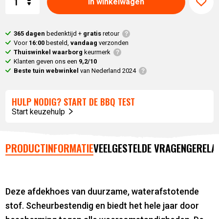
In winkelwagen
365 dagen
bedenktijd +
gratis
retour
Voor
16:00
besteld,
vandaag
verzonden
Thuiswinkel waarborg
keurmerk
Klanten geven ons een
9,2/10
Beste tuin webwinkel
van Nederland 2024
HULP NODIG? START DE BBQ TEST
Start keuzehulp
PRODUCTINFORMATIE
VEELGESTELDE VRAGEN
GERELA
Deze afdekhoes van duurzame, waterafstotende
stof. Scheurbestendig en biedt het hele jaar door