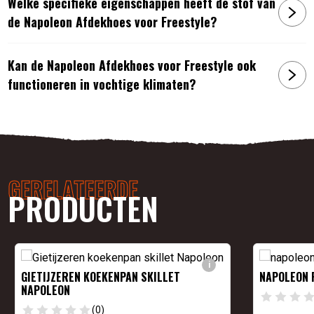
Welke specifieke eigenschappen heeft de stof van
de Napoleon Afdekhoes voor Freestyle?
Kan de Napoleon Afdekhoes voor Freestyle ook
functioneren in vochtige klimaten?
GERELATEERDE
PRODUCTEN
i
GIETIJZEREN KOEKENPAN SKILLET
NAPOLEON 
NAPOLEON
(0)