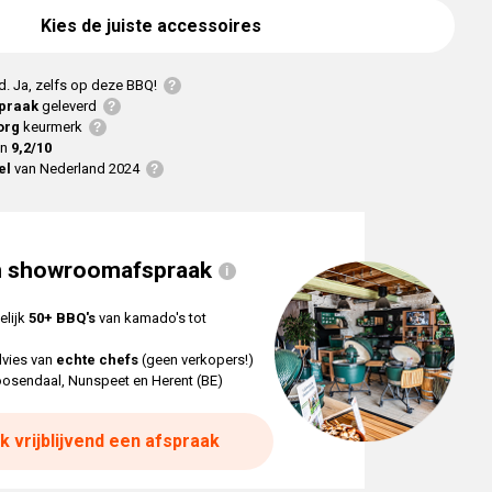
Kies de juiste accessoires
d. Ja, zelfs op deze BBQ!
praak
geleverd
org
keurmerk
en
9,2/10
el
van Nederland 2024
n showroomafspraak
elijk
50+ BBQ's
van kamado's tot
dvies van
echte chefs
(geen verkopers!)
oosendaal, Nunspeet en Herent (BE)
k vrijblijvend een afspraak