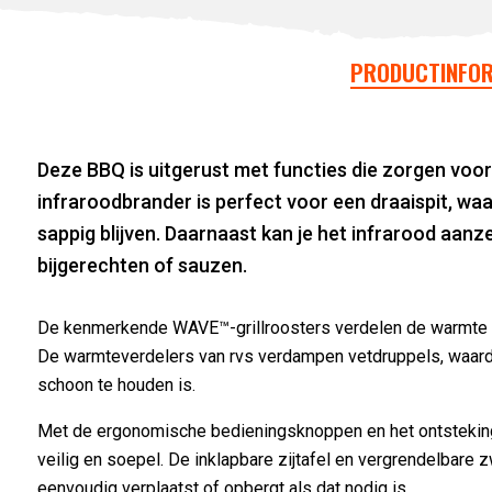
PRODUCTINFOR
Deze BBQ is uitgerust met functies die zorgen voor
infraroodbrander is perfect voor een draaispit, w
sappig blijven. Daarnaast kan je het infrarood aanz
bijgerechten of sauzen.
De kenmerkende WAVE™-grillroosters verdelen de warmte ge
De warmteverdelers van rvs verdampen vetdruppels, waardoor
schoon te houden is.
Met de ergonomische bedieningsknoppen en het ontstekin
veilig en soepel. De inklapbare zijtafel en vergrendelbare 
eenvoudig verplaatst of opbergt als dat nodig is.