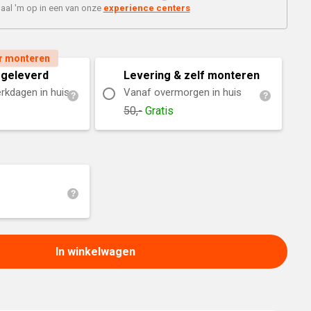
Braaimaster
Joe
aal 'm op in een van onze
experience centers
h
Alle modellen
a
r monteren
geleverd
Levering & zelf monteren
p
rkdagen in huis
Vanaf overmorgen in huis
50,-
Gratis
In winkelwagen