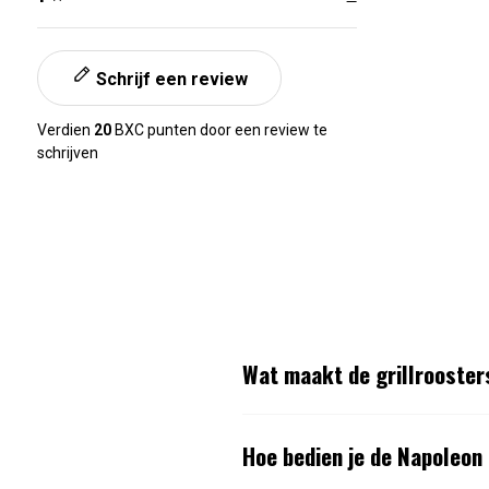
Artikelnummer:
0629162152596
Schrijf een review
Verdien
20
BXC punten door een review te
schrijven
Wat maakt de grillrooste
Hoe bedien je de Napoleo