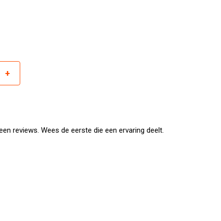
+
r
en reviews. Wees de eerste die een ervaring deelt.
rkocht)