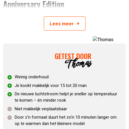
Anniversary Edition
Je kookt makkelijk voor 15 tot 20 man
+
Lees
meer
Het vuur blijft 9 tot 11 uur knetteren voordat je het as
eruit moet halen
De nieuwe luchtstroom helpt je sneller op temperatuur
te komen – én minder rook
GETEST DOOR
De sokkel komt in losse delen, maar dat zet je zelf zo
Thomas
in elkaar
Dek ‘m af met een hoes als je ’m netjes wilt houden
En gebruik een pan als je iets zuurs maakt (zoals
Weinig onderhoud
citroen of azijn), dan blijft je plaat mooier
Je kookt makkelijk voor 15 tot 20 man
De nieuwe luchtstroom helpt je sneller op temperatuur
Specificaties OFYR 100 Oxide Red –
te komen – én minder rook
Anniversary Edition
Niet makkelijk verplaatsbaar
Door z’n formaat duurt het zo’n 10 minuten langer om
op te warmen dan het kleinere model
Kookoppervlak: 0,55 m²