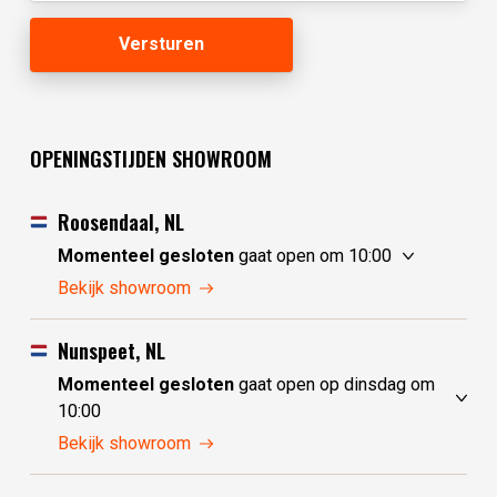
OPENINGSTIJDEN SHOWROOM
Roosendaal, NL
Momenteel gesloten
gaat open om 10:00
zondag
10:00 - 17:30
Bekijk showroom
maandag
10:00 - 17:30
dinsdag
gesloten
Nunspeet, NL
woensdag
gesloten
Momenteel gesloten
gaat open op dinsdag om
donderdag
10:00 - 17:30
10:00
vrijdag
10:00 - 17:30
zondag
gesloten
Bekijk showroom
zaterdag
10:00 - 17:30
maandag
gesloten