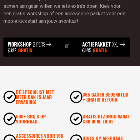
samen aan gaan willen we iets extra's doen. Kies voor
een gratis workshop of een accessoire pakket voor een
mooie kickstart aan jouw avontuur!
WORKSHOP
2 PERS
ACTIEPAKKET
XXL
OF
€199
GRATIS
€185
GRATIS
DÉ SPECIALIST MET
365 DAGEN BEDENKTIJD
MEER DAN 15 JAAR
+ GRATIS RETOUR
ERVARING!
500+ BBQ'S OP
GRATIS BEZORGD VANAF
VOORRAAD
€60 IN NL EN BE
ACCESSOIRES VOOR 16U
BBQ'S OP AFSPRAAK