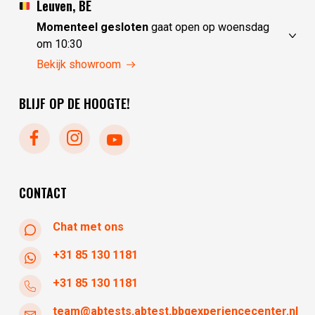
dinsdag
10:00 - 17:30
Leuven, BE
woensdag
10:00 - 17:30
Momenteel gesloten
gaat open op woensdag
donderdag
10:00 - 17:30
om 10:30
vrijdag
10:00 - 17:30
zondag
gesloten
Bekijk showroom
zaterdag
10:00 - 17:30
maandag
gesloten
BLIJF OP DE HOOGTE!
dinsdag
gesloten
woensdag
10:30 - 17:30
donderdag
10:30 - 17:30
vrijdag
10:30 - 17:30
zaterdag
10:30 - 17:30
CONTACT
Chat met ons
+31 85 130 1181
+31 85 130 1181
team@abtests.abtest.bbqexperiencecenter.nl