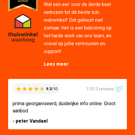
Wat een eer: voor de derde keer
verkozen tot dé beste tuin
webwinkel! Dat gebeurt niet
zomaar. Het is een bekroning op
het harde werk van ons team, en
vooral op jullie vertrouwen en
support!
Lees meer
11013 reviews
9.2
/10
prima georganiseerd, duidelijke info online. Groot
aanbod
- peter Vandael