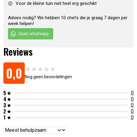
Diameter: 100 cm
Voor de kleine tuin niet heel erg geschikt
Afmetingen: 113 x 113 x 95 cm
Gewicht kookplaat: 56 kg
Advies nodig? We hebben 10 chefs die je graag 7 dagen per
week helpen!
Totaalgewicht: 103 kg
Materiaal: Oxide Red
Open whatsapp
Artikelnummer:
8720882125180
Reviews
0,0
Nog geen beoordelingen
5
0
4
0
3
0
2
0
1
0
Reviews