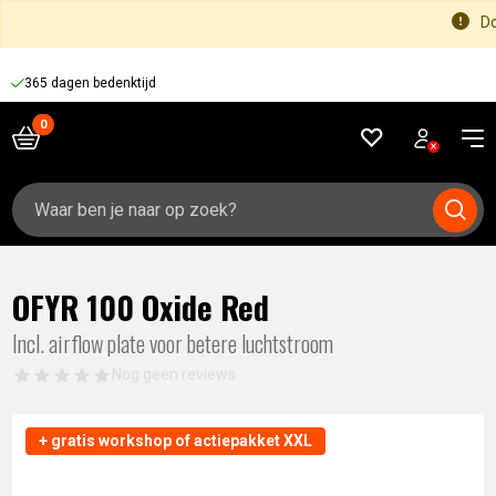
Do
365 dagen bedenktijd
Zoeken
naar:
OFYR 100 Oxide Red
Incl. airflow plate voor betere luchtstroom
Nog geen reviews
+ gratis workshop of actiepakket XXL