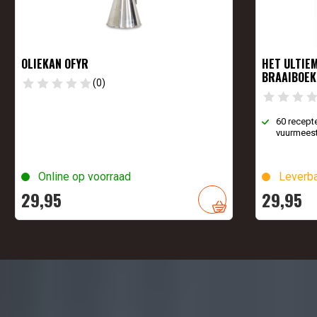
OLIEKAN OFYR
HET ULTIE
BRAAIBOEK
(0)
60 recept
vuurmeest
Online op voorraad
Leverba
29,
95
29,
95