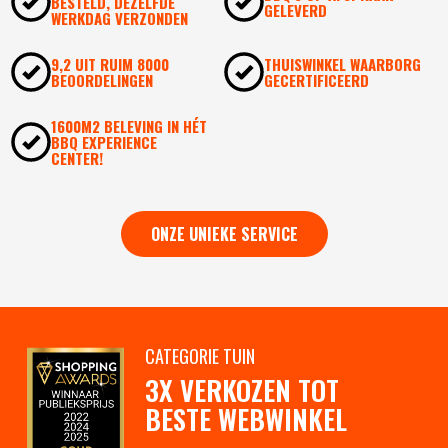
BESTELD, DEZELFDE
GELEVERD
WERKDAG VERZONDEN
9,2 UIT RUIM 8000
THUISWINKEL WAARBORG
BEOORDELINGEN
GECERTIFICEERD
1600M2 BELEVING IN HÉT
BBQ EXPERIENCE
CENTER!
ONZE UNIEKE SERVICE
CATEGORIE TUIN
3X VERKOZEN TOT
BESTE WEBWINKEL