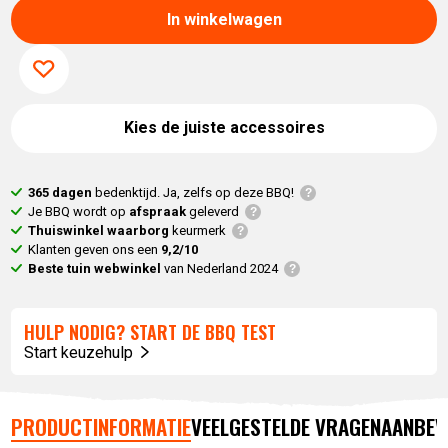
In winkelwagen
Kies de juiste accessoires
365 dagen
bedenktijd. Ja, zelfs op deze BBQ!
Je BBQ wordt op
afspraak
geleverd
Thuiswinkel waarborg
keurmerk
Klanten geven ons een
9,2/10
Beste tuin webwinkel
van Nederland 2024
HULP NODIG? START DE BBQ TEST
Start keuzehulp
PRODUCTINFORMATIE
VEELGESTELDE VRAGEN
AANBEV