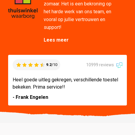
zomaar. Het is een bekroning op
het harde werk van ons team, en
vooral op jullie vertrouwen en
support!
Lees meer
10999 reviews
9.2
/10
Heel goede uitleg gekregen, verschillende toestel
bekeken. Prima service!!
- Frank Engelen