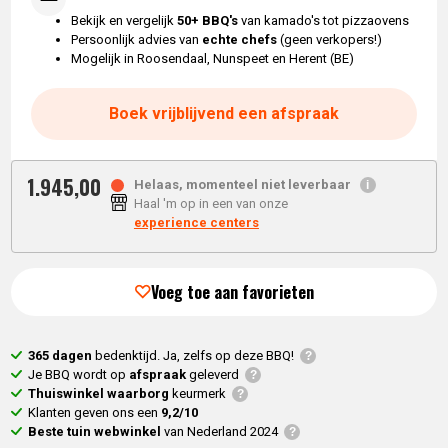
Bekijk en vergelijk
50+ BBQ's
van kamado's tot pizzaovens
Persoonlijk advies van
echte chefs
(geen verkopers!)
Mogelijk in Roosendaal, Nunspeet en Herent (BE)
Boek vrijblijvend een afspraak
1.945,
00
Helaas, momenteel niet leverbaar
Haal 'm op in een van onze
experience centers
Voeg toe aan favorieten
365 dagen
bedenktijd. Ja, zelfs op deze BBQ!
Je BBQ wordt op
afspraak
geleverd
Thuiswinkel waarborg
keurmerk
Klanten geven ons een
9,2/10
Beste tuin webwinkel
van Nederland 2024