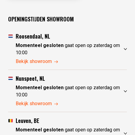
OPENINGSTIJDEN SHOWROOM
Roosendaal, NL
Momenteel gesloten
gaat open op zaterdag om
10:00
vrijdag
10:00 - 17:30
Bekijk showroom
zaterdag
10:00 - 17:30
zondag
10:00 - 17:30
Nunspeet, NL
maandag
10:00 - 17:30
Momenteel gesloten
gaat open op zaterdag om
dinsdag
gesloten
10:00
woensdag
gesloten
vrijdag
10:00 - 17:30
Bekijk showroom
donderdag
10:00 - 17:30
zaterdag
10:00 - 17:30
zondag
gesloten
Leuven, BE
maandag
gesloten
Momenteel gesloten
gaat open op zaterdag om