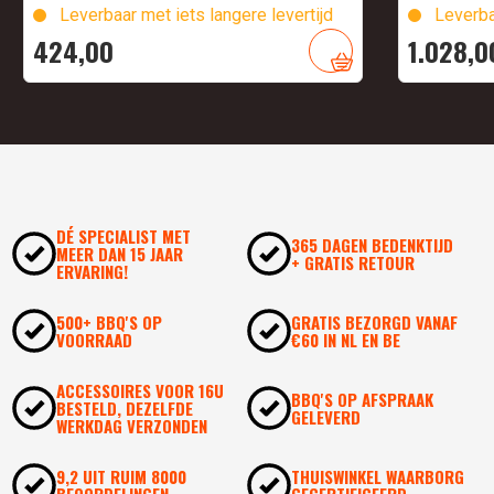
Leverbaar met iets langere levertijd
Leverba
424,
00
1.028,
0
DÉ SPECIALIST MET
365 DAGEN BEDENKTIJD
MEER DAN 15 JAAR
+ GRATIS RETOUR
ERVARING!
500+ BBQ'S OP
GRATIS BEZORGD VANAF
VOORRAAD
€60 IN NL EN BE
ACCESSOIRES VOOR 16U
BBQ'S OP AFSPRAAK
BESTELD, DEZELFDE
GELEVERD
WERKDAG VERZONDEN
9,2 UIT RUIM 8000
THUISWINKEL WAARBORG
BEOORDELINGEN
GECERTIFICEERD