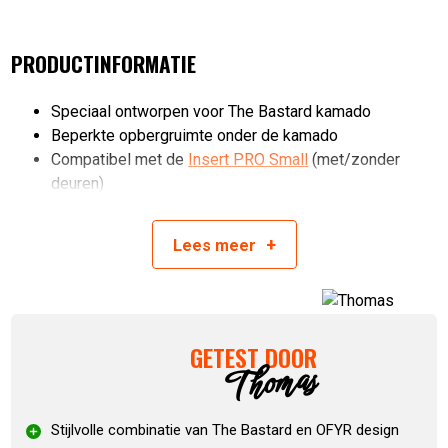
PRODUCTINFORMATIE
Speciaal ontworpen voor The Bastard kamado
Beperkte opbergruimte onder de kamado
Compatibel met de
Insert PRO Small
(met/zonder
deuren)
Betonnen werkblad, waardoor het permanent buiten kan
staan
+
Lees
meer
Let op:
De tafel komt zonder BBQ
SPECIFICATIES
GETEST DOOR
Afmeting meubel: 75 x 65 x 90 cm
Thomas
Materiaal: Corten staal met betonnen blad
Gewicht: 84,2 kg
Stijlvolle combinatie van The Bastard en OFYR design
Artikelnummer:
6011411330352