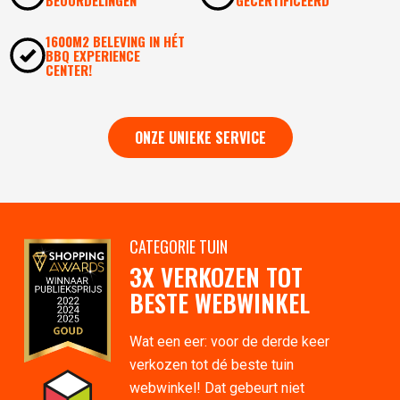
1600M2 BELEVING IN HÉT
BBQ EXPERIENCE
CENTER!
ONZE UNIEKE SERVICE
CATEGORIE TUIN
3X VERKOZEN TOT
BESTE WEBWINKEL
Wat een eer: voor de derde keer
verkozen tot dé beste tuin
webwinkel! Dat gebeurt niet