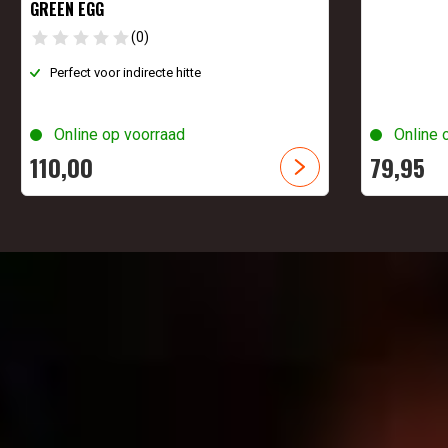
GREEN EGG
(0)
Perfect voor indirecte hitte
Online op voorraad
Online 
110,
00
79,
95