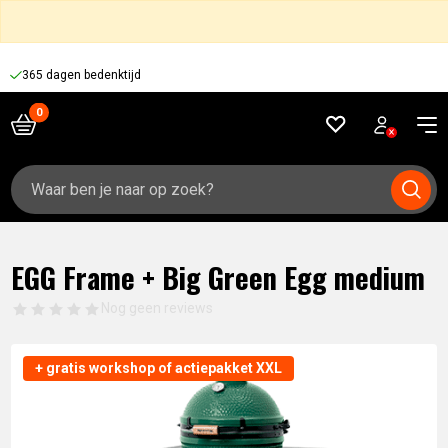
365 dagen bedenktijd
Zoeken
naar:
EGG Frame + Big Green Egg medium
Nog geen reviews
+ gratis workshop of actiepakket XXL