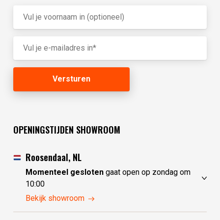
OPENINGSTIJDEN SHOWROOM
Roosendaal, NL
Momenteel gesloten
gaat open op zondag om
10:00
zaterdag
10:00 - 17:30
Bekijk showroom
zondag
10:00 - 17:30