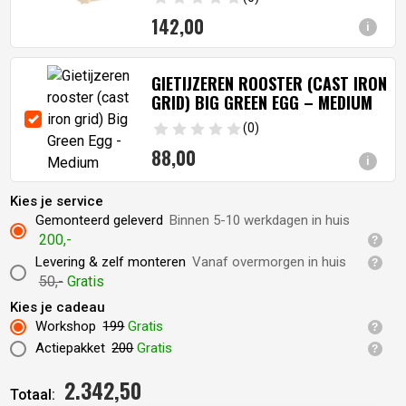
142,
00
i
GIETIJZEREN ROOSTER (CAST IRON
GRID) BIG GREEN EGG – MEDIUM
(0)
88,
00
i
Kies je service
Gemonteerd geleverd
Binnen 5-10 werkdagen in huis
200,-
Levering & zelf monteren
Vanaf overmorgen in huis
50,-
Gratis
Kies je cadeau
Workshop
199
Gratis
Actiepakket
200
Gratis
2.342,
50
Totaal: