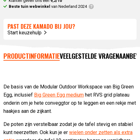
Klanten geven ons een
9,2/10
Beste tuin webwinkel
van Nederland 2024
PAST DEZE KAMADO BIJ JOU?
Start keuzehulp
PRODUCTINFORMATIE
VEELGESTELDE VRAGEN
AANBEV
De basis van de Modular Outdoor Workspace van Big Green
Egg, inclusief
Big Green Egg medium
het RVS grid plateau
onderin om je hete conveggtor op te leggen en een rekje met
haakjes aan de zijkant.
De poten zijn verstelbaar zodat je de tafel stevig en stabiel
kunt neerzetten. Ook kun je er
wielen onder zetten als extra