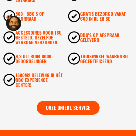
500+ BBQ'S OP
GRATIS BEZORGD VANAF
VOORRAAD
€60 IN NL EN BE
1
ACCESSOIRES VOOR 16U
BBQ'S OP AFSPRAAK
BESTELD, DEZELFDE
GELEVERD
WERKDAG VERZONDEN
9,2 UIT RUIM 8000
THUISWINKEL WAARBORG
BEOORDELINGEN
GECERTIFICEERD
1600M2 BELEVING IN HÉT
BBQ EXPERIENCE
CENTER!
ONZE UNIEKE SERVICE