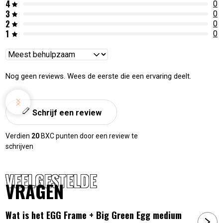
4
0
3
0
2
0
1
0
Reviews
sorteren
Nog geen reviews. Wees de eerste die een ervaring deelt.
Schrijf een review
Verdien
20
BXC punten door een review te
schrijven
VEELGESTELDE
VRAGEN
Wat is het EGG Frame + Big Green Egg medium