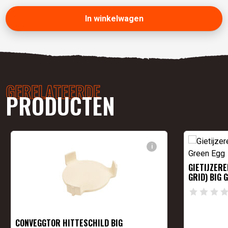
In winkelwagen
GERELATEERDE
PRODUCTEN
i
GIETIJZER
GRID) BIG 
CONVEGGTOR HITTESCHILD BIG