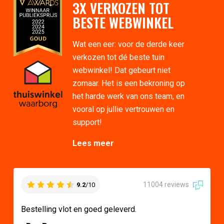
3X VERKOZEN TOT
BESTE WEBWINKEL
Wat een eer: voor de derde keer
verkozen tot dé beste tuin
webwinkel! Dat gebeurt niet
zomaar. Het is een bekroning op
het harde werk van ons team, en
vooral op jullie vertrouwen en
support!
Lees meer
11004 reviews
9.2
/10
Bestelling vlot en goed geleverd.