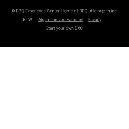
© BBQ Experience Center. Home of BBQ. Alle prijzen incl
BTW.
Algemene voorwaarden
Privacy
Start your own BXC