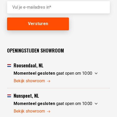
OPENINGSTIJDEN SHOWROOM
Roosendaal, NL
Momenteel gesloten
gaat open om 10:00
zaterdag
10:00 - 17:30
Bekijk showroom
zondag
10:00 - 17:30
maandag
10:00 - 17:30
Nunspeet, NL
dinsdag
gesloten
Momenteel gesloten
gaat open om 10:00
woensdag
gesloten
zaterdag
10:00 - 17:30
Bekijk showroom
donderdag
10:00 - 17:30