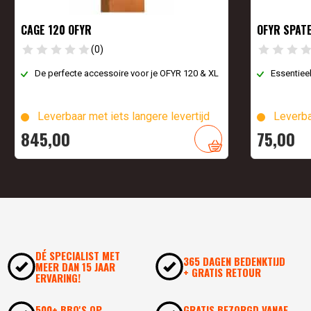
CAGE 120 OFYR
OFYR SPAT
(0)
De perfecte accessoire voor je OFYR 120 & XL
Essentiee
Leverbaar met iets langere levertijd
Leverba
845,
00
75,
00
DÉ SPECIALIST MET
365 DAGEN BEDENKTIJD
MEER DAN 15 JAAR
+ GRATIS RETOUR
ERVARING!
500+ BBQ'S OP
GRATIS BEZORGD VANAF