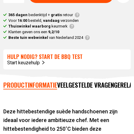
365 dagen
bedenktijd +
gratis
retour
Voor
16:00
besteld,
vandaag
verzonden
Thuiswinkel waarborg
keurmerk
Klanten geven ons een
9,2/10
Beste tuin webwinkel
van Nederland 2024
HULP NODIG? START DE BBQ TEST
Start keuzehulp
PRODUCTINFORMATIE
VEELGESTELDE VRAGEN
GERELA
Deze hittebestendige suède handschoenen zijn
ideaal voor iedere ambitieuze chef. Met een
hittebestendigheid to 250˚C bieden deze