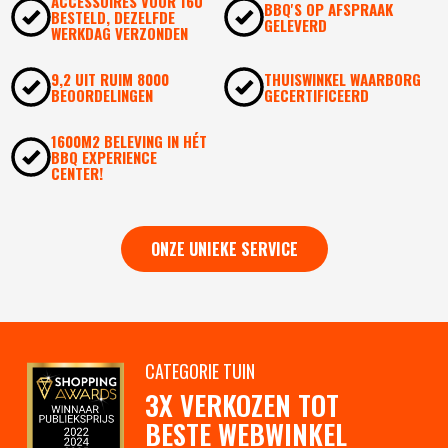
ACCESSOIRES VOOR 16U
BBQ'S OP AFSPRAAK
BESTELD, DEZELFDE
GELEVERD
WERKDAG VERZONDEN
9,2 UIT RUIM 8000
THUISWINKEL WAARBORG
BEOORDELINGEN
GECERTIFICEERD
1600M2 BELEVING IN HÉT
BBQ EXPERIENCE
CENTER!
ONZE UNIEKE SERVICE
CATEGORIE TUIN
3X VERKOZEN TOT
BESTE WEBWINKEL