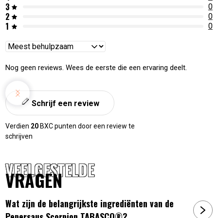
3
0
2
0
1
0
Reviews
sorteren
Nog geen reviews. Wees de eerste die een ervaring deelt.
Schrijf een review
Verdien
20
BXC punten door een review te
schrijven
VEELGESTELDE
VRAGEN
Wat zijn de belangrijkste ingrediënten van de
Pepersaus Scorpion TABASCO®?