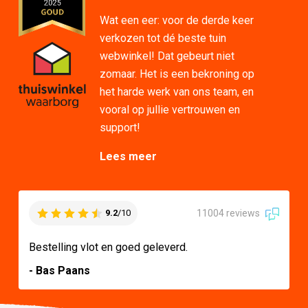
Wat een eer: voor de derde keer
verkozen tot dé beste tuin
webwinkel! Dat gebeurt niet
zomaar. Het is een bekroning op
het harde werk van ons team, en
vooral op jullie vertrouwen en
support!
Lees meer
11004 reviews
9.2
/10
Bestelling vlot en goed geleverd.
- Bas Paans