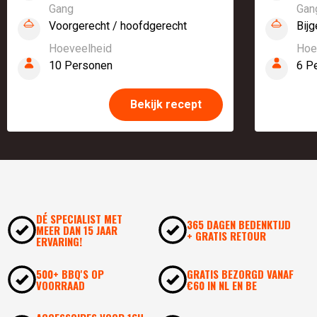
Gang
Gan
Voorgerecht / hoofdgerecht
Bijg
Hoeveelheid
Hoe
10 Personen
6 P
Bekijk recept
DÉ SPECIALIST MET
365 DAGEN BEDENKTIJD
MEER DAN 15 JAAR
+ GRATIS RETOUR
ERVARING!
500+ BBQ'S OP
GRATIS BEZORGD VANAF
VOORRAAD
€60 IN NL EN BE