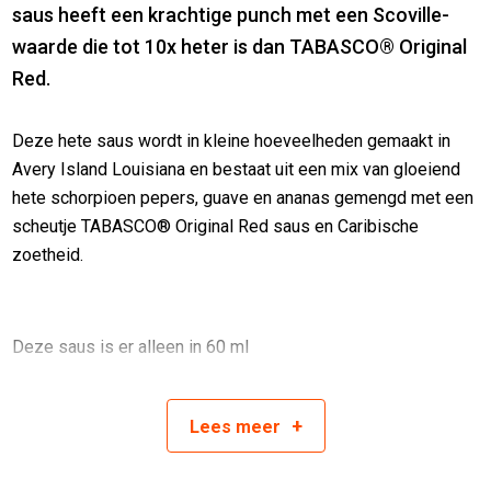
saus heeft een krachtige punch met een Scoville-
waarde die tot 10x heter is dan TABASCO® Original
Red.
Deze hete saus wordt in kleine hoeveelheden gemaakt in
Avery Island Louisiana en bestaat uit een mix van gloeiend
hete schorpioen pepers, guave en ananas gemengd met een
scheutje TABASCO® Original Red saus en Caribische
zoetheid.
Deze saus is er alleen in 60 ml
Ingredienten
+
Lees
meer
Schorpioen pepers, Gedistilleerde azijn, Suiker,Guave Puree,