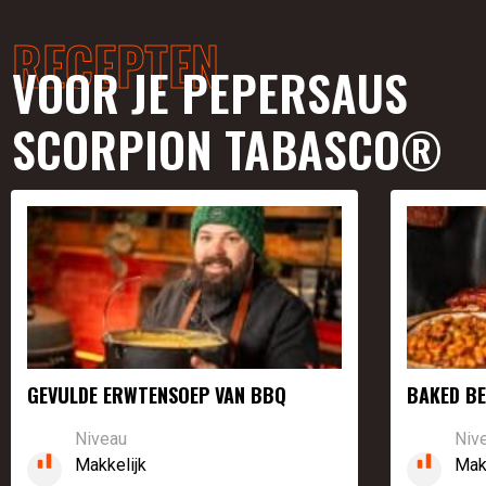
RECEPTEN
VOOR JE PEPERSAUS
SCORPION TABASCO®
GEVULDE ERWTENSOEP VAN BBQ
BAKED BE
Niveau
Niv
Makkelijk
Mak