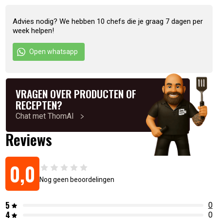
Ananas, Zout, Guave Poeder, Ananas Poeder, TABASCO®
Brand Pepper Sauce (gedistilleerde azijn, rode peper, zout)
Advies nodig? We hebben 10 chefs die je graag 7 dagen per
week helpen!
Artikelnummer:
0011210617001
Open whatsapp
VRAGEN OVER PRODUCTEN OF
RECEPTEN?
Chat met ThomAI
Reviews
0,0
Nog geen beoordelingen
5
0
4
0