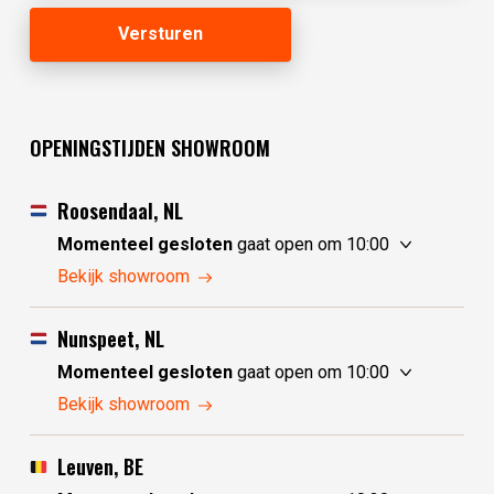
OPENINGSTIJDEN SHOWROOM
Roosendaal, NL
Momenteel gesloten
gaat open om 10:00
zaterdag
10:00 - 17:30
Bekijk showroom
zondag
10:00 - 17:30
maandag
10:00 - 17:30
Nunspeet, NL
dinsdag
gesloten
Momenteel gesloten
gaat open om 10:00
woensdag
gesloten
zaterdag
10:00 - 17:30
Bekijk showroom
donderdag
10:00 - 17:30
zondag
gesloten
vrijdag
10:00 - 17:30
maandag
gesloten
Leuven, BE
dinsdag
10:00 - 17:30