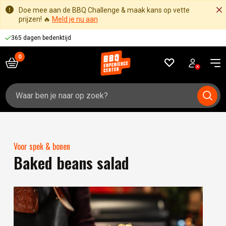
Doe mee aan de BBQ Challenge & maak kans op vette
prijzen! 🔥
Meld je nu aan
365 dagen bedenktijd
Zoeken
naar:
Voor spek & bonen
Baked beans salad