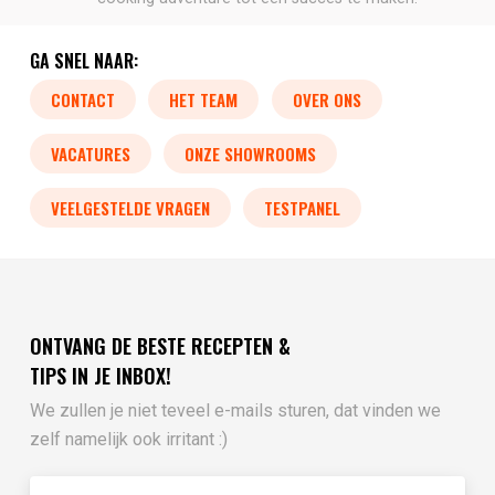
GA SNEL NAAR:
CONTACT
HET TEAM
OVER ONS
VACATURES
ONZE SHOWROOMS
VEELGESTELDE VRAGEN
TESTPANEL
ONTVANG DE BESTE RECEPTEN &
TIPS IN JE INBOX!
We zullen je niet teveel e-mails sturen, dat vinden we
zelf namelijk ook irritant :)
Vul