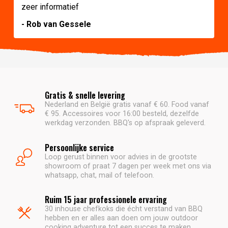
zeer informatief
- Rob van Gessele
Gratis & snelle levering
Nederland en België gratis vanaf € 60. Food vanaf
€ 95. Accessoires voor 16:00 besteld, dezelfde
werkdag verzonden. BBQ's op afspraak geleverd.
Persoonlijke service
Loop gerust binnen voor advies in de grootste
showroom of praat 7 dagen per week met ons via
whatsapp, chat, mail of telefoon.
Ruim 15 jaar professionele ervaring
30 inhouse chefkoks die écht verstand van BBQ
hebben en er alles aan doen om jouw outdoor
cooking adventure tot een succes te maken.