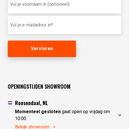
je
voornaam
in
E-
(optioneel)
mailadres
(Vereist)
OPENINGSTIJDEN SHOWROOM
Roosendaal, NL
Momenteel gesloten
gaat open op vrijdag om
10:00
donderdag
10:00 - 17:30
Bekijk showroom