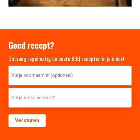
Goed recept?
Ontvang regelmatig de beste BBQ recepten in je inbox!