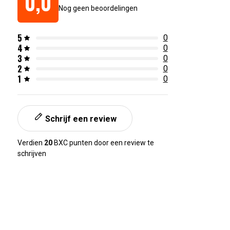
0,0
Nog geen beoordelingen
5
0
4
0
3
0
2
0
1
0
Schrijf een review
Verdien
20
BXC punten door een review te
schrijven