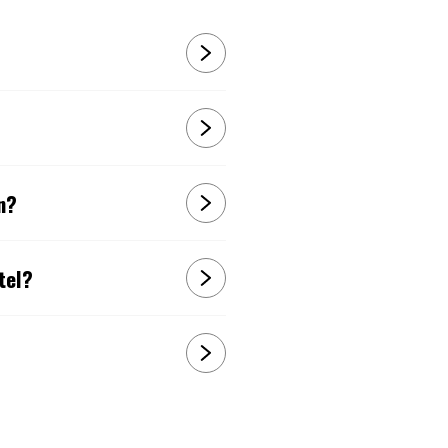
n?
tel?