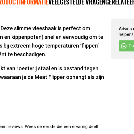
RODUCTINFORMATIE
VEELGESTELDE VRAGEN
GERELATEE
. Deze slimme vleeshaak is perfect om
Advies 
helpen!
en en kippenpoten) snel en eenvoudig om te
fs bij extreem hoge temperaturen ‘flippen’
Op
iënt te beschadigen.
kt van roestvrij staal en is bestand tegen
aaraan je de Meat Flipper ophangt als zijn
en reviews. Wees de eerste die een ervaring deelt.