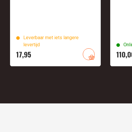
Leverbaar met iets langere
levertijd
Onli
17,
95
110,
0