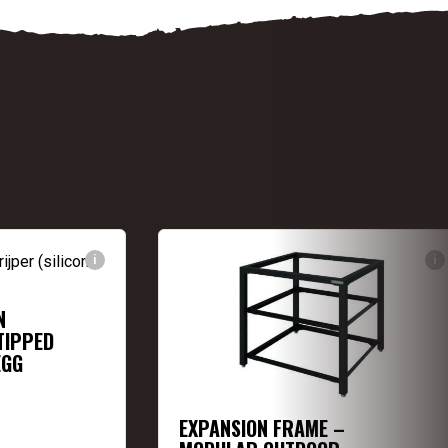
i
i
N
TIPPED
EGG
EXPANSION FRAME –