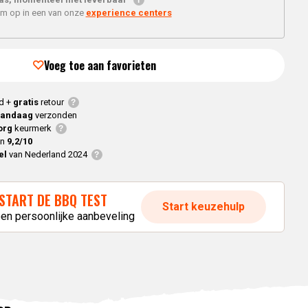
Braaimaster
Joe
h
'm op in een van onze
experience centers
e
Alle modellen
a
Voeg toe aan favorieten
p
d +
gratis
retour
vandaag
verzonden
org
keurmerk
en
9,2/10
el
van Nederland 2024
START DE BBQ TEST
Start keuzehulp
een persoonlijke aanbeveling