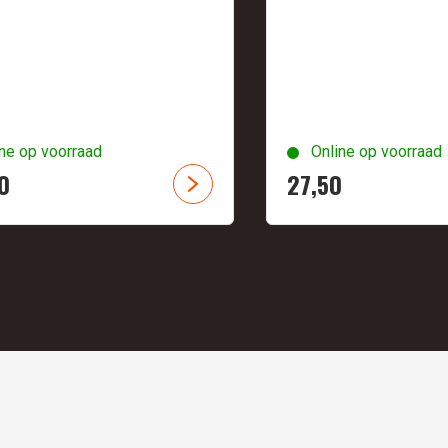
ne op voorraad
Online op voorraad
0
27,
50