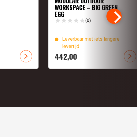
MODULAR OUTDOOR
WORKSPACE – BIG GREEN
EGG
(0)
Leverbaar met iets langere
levertijd
442,
00