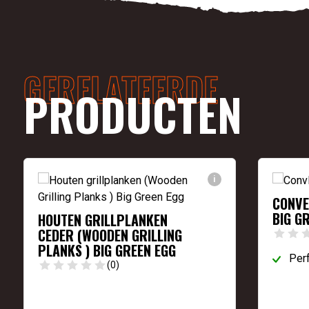
GERELATEERDE
PRODUCTEN
i
CONVE
BIG G
HOUTEN GRILLPLANKEN
CEDER (WOODEN GRILLING
PLANKS ) BIG GREEN EGG
Perf
(0)