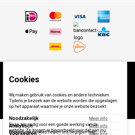
Cookies
© BBQ Experience Center. Home of BBQ. Alle prijzen incl
BTW.
Algemene voorwaarden
Privacy
Wij maken gebruik van cookies en andere technieken.
Start your own BXC
Tijdens je bezoek aan de website worden die opgeslagen
op het apparaat waarmee je onze website bezoekt.
Noodzakelijk
Meer info
Deze zijn nodig voor een goede werking van de
Analytisch
Meer info
website. Ze zorgen er bijvoorbeeld voor dat aan jou
Statistische cookies helpen ons begrijpen hoe
Voorkeuren
Meer info