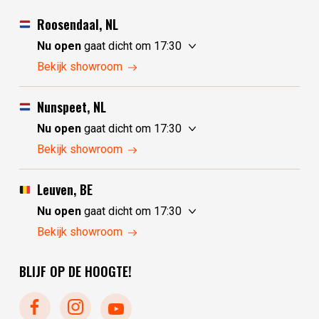
Roosendaal, NL
Nu open
gaat dicht om 17:30
zaterdag
10:00 - 17:30
Bekijk showroom
zondag
10:00 - 17:30
maandag
10:00 - 17:30
Nunspeet, NL
dinsdag
gesloten
Nu open
gaat dicht om 17:30
woensdag
gesloten
zaterdag
10:00 - 17:30
Bekijk showroom
donderdag
10:00 - 17:30
zondag
gesloten
vrijdag
10:00 - 17:30
maandag
gesloten
Leuven, BE
dinsdag
10:00 - 17:30
Nu open
gaat dicht om 17:30
woensdag
10:00 - 17:30
zaterdag
10:30 - 17:30
Bekijk showroom
donderdag
10:00 - 17:30
zondag
gesloten
vrijdag
10:00 - 17:30
BLIJF OP DE HOOGTE!
maandag
gesloten
dinsdag
gesloten
woensdag
10:30 - 17:30