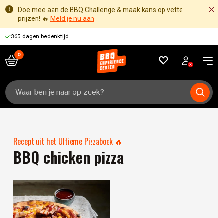
Doe mee aan de BBQ Challenge & maak kans op vette
prijzen! 🔥
Meld je nu aan
365 dagen bedenktijd
Zoeken
naar:
Recept uit het Ultieme Pizzaboek 🔥
BBQ chicken pizza