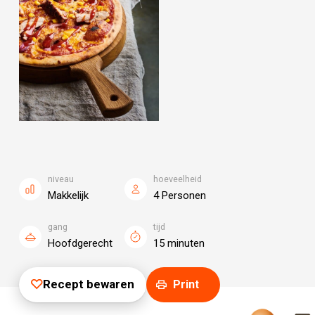
niveau
hoeveelheid
Makkelijk
4 Personen
gang
tijd
Hoofdgerecht
15 minuten
Recept bewaren
Print