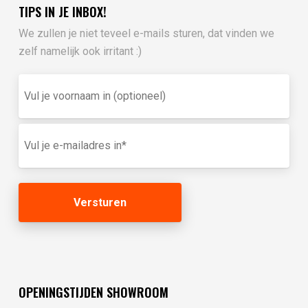
TIPS IN JE INBOX!
We zullen je niet teveel e-mails sturen, dat vinden we
zelf namelijk ook irritant :)
Vul
je
voornaam
in
E-
(optioneel)
mailadres
(Vereist)
OPENINGSTIJDEN SHOWROOM