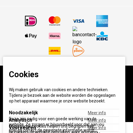
Cookies
© BBQ Experience Center. Home of BBQ. Alle prijzen incl
Wij maken gebruik van cookies en andere technieken.
BTW.
Algemene voorwaarden
Privacy
Tijdens je bezoek aan de website worden die opgeslagen
op het apparaat waarmee je onze website bezoekt.
Start your own BXC
Noodzakelijk
Meer info
Deze zijn nodig voor een goede werking van de
Analytisch
Meer info
website. Ze zorgen er bijvoorbeeld voor dat aan jou
Statistische cookies helpen ons begrijpen hoe
Voorkeuren
Meer info
snel en correct de gewenste informatie wordt
bezoekers de website gebruiken, door anoniem