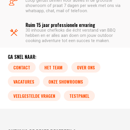
Loop gerust binnen voor advies in de grootste
showroom of praat 7 dagen per week met ons via
whatsapp, chat, mail of telefoon.
Ruim 15 jaar professionele ervaring
30 inhouse chefkoks die écht verstand van BBQ
hebben en er alles aan doen om jouw outdoor
cooking adventure tot een succes te maken.
GA SNEL NAAR:
CONTACT
HET TEAM
OVER ONS
VACATURES
ONZE SHOWROOMS
VEELGESTELDE VRAGEN
TESTPANEL