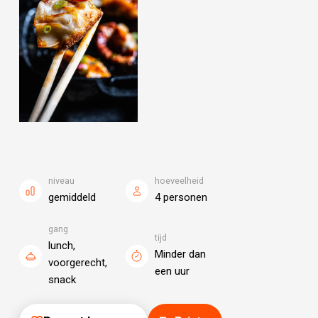
niveau
hoeveelheid
gemiddeld
4 personen
gang
tijd
lunch,
Minder dan
voorgerecht,
een uur
snack