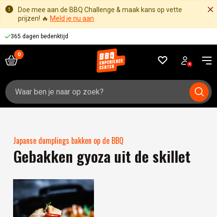
Doe mee aan de BBQ Challenge & maak kans op vette
prijzen! 🔥
Meld je nu aan
365 dagen bedenktijd
Zoeken
naar:
Japanse dumplings bakken op de BBQ
Gebakken gyoza uit de skillet