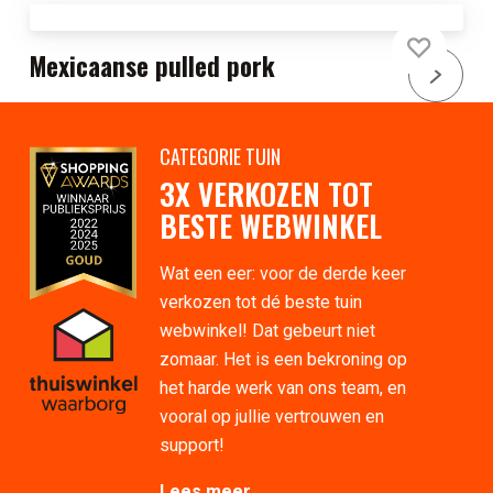
Mexicaanse pulled pork
CATEGORIE TUIN
3X VERKOZEN TOT
BESTE WEBWINKEL
Wat een eer: voor de derde keer
verkozen tot dé beste tuin
webwinkel! Dat gebeurt niet
zomaar. Het is een bekroning op
het harde werk van ons team, en
vooral op jullie vertrouwen en
support!
Lees meer