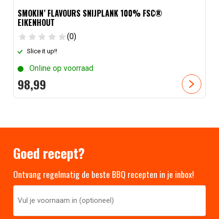
SMOKIN’ FLAVOURS SNIJPLANK 100% FSC®
EIKENHOUT
(0)
Slice it up!!
Online op voorraad
98,
99
Goed recept?
Ontvang regelmatig de beste BBQ recepten in je inbox!