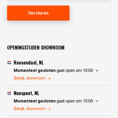
OPENINGSTIJDEN SHOWROOM
Roosendaal, NL
Momenteel gesloten
gaat open om 10:00
zaterdag
10:00 - 17:30
Bekijk showroom
zondag
10:00 - 17:30
maandag
10:00 - 17:30
Nunspeet, NL
dinsdag
gesloten
Momenteel gesloten
gaat open om 10:00
woensdag
gesloten
zaterdag
10:00 - 17:30
Bekijk showroom
donderdag
10:00 - 17:30
zondag
gesloten