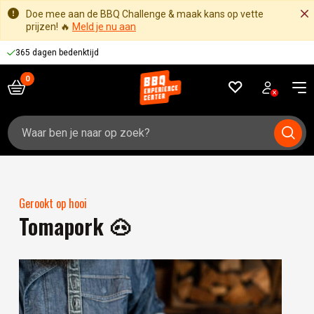
Doe mee aan de BBQ Challenge & maak kans op vette
prijzen! 🔥
Meld je nu aan
365 dagen bedenktijd
Zoeken
naar:
Gerookt op hooi
Tomapork 🐽