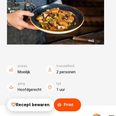
niveau
hoeveelheid
Moeilijk
2 personen
gang
tijd
Hoofdgerecht
1 uur
Recept bewaren
Print