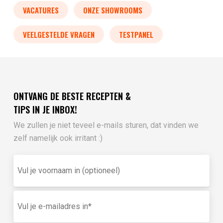
VACATURES
ONZE SHOWROOMS
VEELGESTELDE VRAGEN
TESTPANEL
ONTVANG DE BESTE RECEPTEN &
TIPS IN JE INBOX!
We zullen je niet teveel e-mails sturen, dat vinden we
zelf namelijk ook irritant :)
Vul
je
voornaam
in
E-
(optioneel)
mailadres
(Vereist)