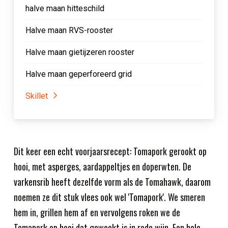
halve maan hitteschild
Halve maan RVS-rooster
Halve maan gietijzeren rooster
Halve maan geperforeerd grid
Skillet
Dit keer een echt voorjaarsrecept: Tomapork gerookt op
hooi, met asperges, aardappeltjes en doperwten. De
varkensrib heeft dezelfde vorm als de Tomahawk, daarom
noemen ze dit stuk vlees ook wel 'Tomapork'. We smeren
hem in, grillen hem af en vervolgens roken we de
Tomapork op hooi dat geweekt is in rode wijn. Een hele