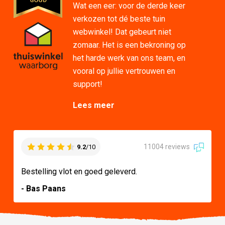
Wat een eer: voor de derde keer
verkozen tot dé beste tuin
webwinkel! Dat gebeurt niet
zomaar. Het is een bekroning op
het harde werk van ons team, en
vooral op jullie vertrouwen en
support!
Lees meer
11004 reviews
9.2
/10
Bestelling vlot en goed geleverd.
- Bas Paans