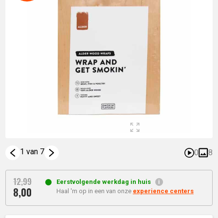
1 van 7
0
8
12,
99
Eerstvolgende werkdag in huis
8,
00
Oorspronkelijke
Haal 'm op in een van onze
experience centers
Huidige
prijs