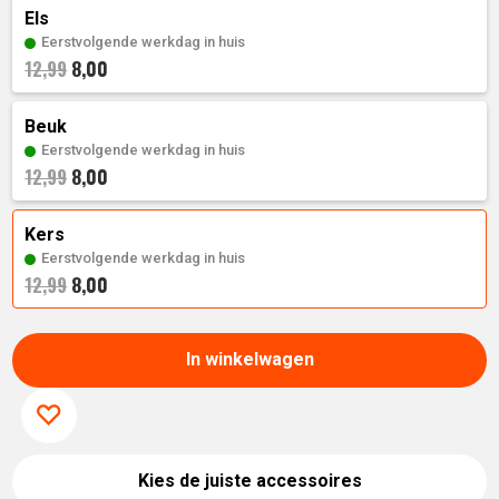
prijs
was:
Els
is:
12,
99
.
Eerstvolgende werkdag in huis
8,00
12,99
8,
00
.
Beuk
Eerstvolgende werkdag in huis
8,00
12,99
Kers
Eerstvolgende werkdag in huis
8,00
12,99
In winkelwagen
Kies de juiste accessoires