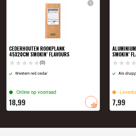
i
CEDERHOUTEN ROOKPLANK
ALUMINIUM
45X20CM SMOKIN’ FLAVOURS
SMOKIN’ F
(0)
Western red cedar
Als druip
Online op voorraad
Leverba
18,
99
7,
99