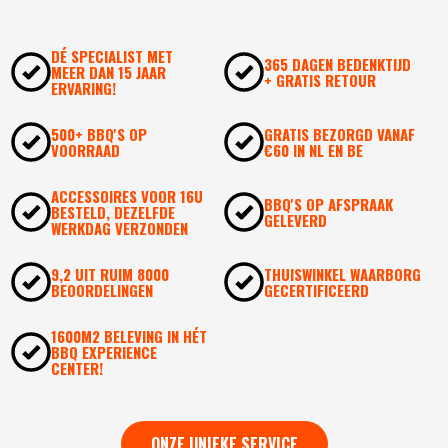
DÉ SPECIALIST MET
365 DAGEN BEDENKTIJD
MEER DAN 15 JAAR
+ GRATIS RETOUR
ERVARING!
500+ BBQ'S OP
GRATIS BEZORGD VANAF
VOORRAAD
€60 IN NL EN BE
ACCESSOIRES VOOR 16U
BBQ'S OP AFSPRAAK
BESTELD, DEZELFDE
GELEVERD
WERKDAG VERZONDEN
9,2 UIT RUIM 8000
THUISWINKEL WAARBORG
BEOORDELINGEN
GECERTIFICEERD
1600M2 BELEVING IN HÉT
BBQ EXPERIENCE
CENTER!
ONZE UNIEKE SERVICE