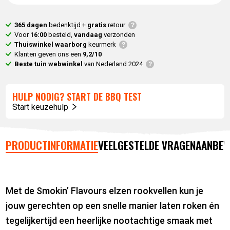
365 dagen
bedenktijd +
gratis
retour
Voor
16:00
besteld,
vandaag
verzonden
Thuiswinkel waarborg
keurmerk
Klanten geven ons een
9,2/10
Beste tuin webwinkel
van Nederland 2024
HULP NODIG? START DE BBQ TEST
Start keuzehulp
PRODUCTINFORMATIE
VEELGESTELDE VRAGEN
AANBEV
Met de Smokin’ Flavours elzen rookvellen kun je
jouw gerechten op een snelle manier laten roken én
tegelijkertijd een heerlijke nootachtige smaak met