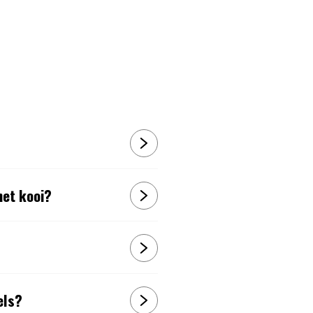
met kooi?
els?