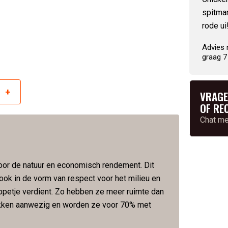
spitma
rode ui
Advies 
graag 7
+
r
VRAGE
OF RE
Chat m
oor de natuur en economisch rendement. Dit
r ook in de vorm van respect voor het milieu en
ippetje verdient. Zo hebben ze meer ruimte dan
stokken aanwezig en worden ze voor 70% met