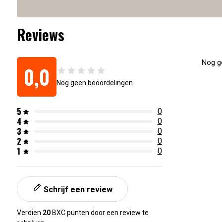
Reviews
Nog ge
0,0
Nog geen beoordelingen
5
0
4
0
3
0
2
0
1
0
Schrijf een review
Verdien
20
BXC punten door een review te