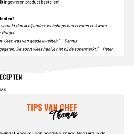
it ingevroren product bestellen!
lanten?
r verpakt dan ik bij andere webshops had ervaren en kwam
– Rutger
et vlees was van goede kwaliteit.” – Dennis
egeten. Dit soort vlees haal je niet bij de supermarkt.” – Peter
ECEPTEN
TIPS VAN CHEF
Thomas
wings! Voor mij een heerlijke snack. Gegaard in de