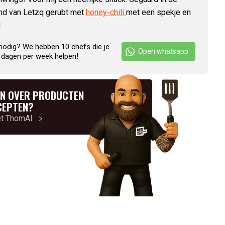
nd van Letzq gerubt met
honey-chili
met een spekje en
!
nodig? We hebben 10 chefs die je
Open whatsapp
 dagen per week helpen!
N OVER PRODUCTEN
CEPTEN?
et ThomAI