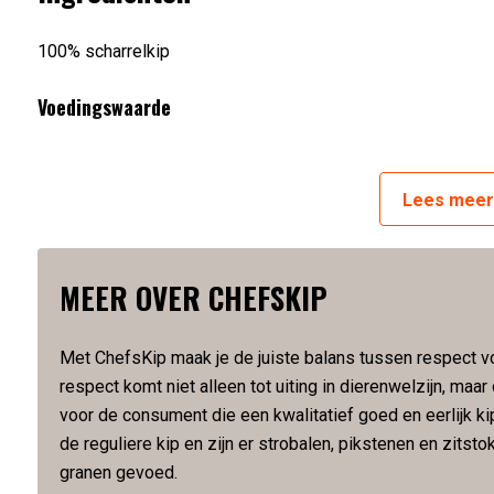
100% scharrelkip
Voedingswaarde
Artikelnummer:
08713946028602
Lees
mee
MEER OVER CHEFSKIP
Met ChefsKip maak je de juiste balans tussen respect v
respect komt niet alleen tot uiting in dierenwelzijn, maa
voor de consument die een kwalitatief goed en eerlijk k
de reguliere kip en zijn er strobalen, pikstenen en zit
granen gevoed.