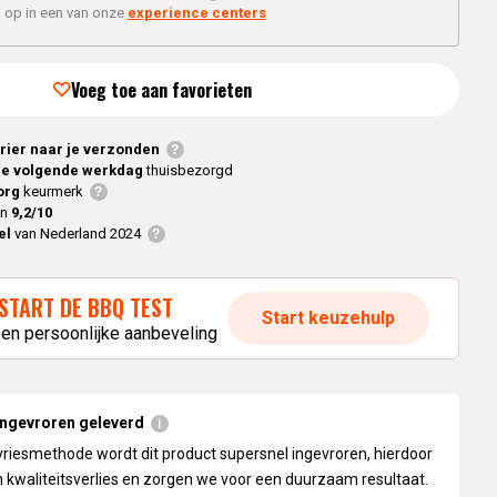
Braaimaster
Joe
 op in een van onze
experience centers
h
Alle modellen
a
Voeg toe aan favorieten
p
rier naar je verzonden
e volgende werkdag
thuisbezorgd
org
keurmerk
en
9,2/10
el
van Nederland 2024
START DE BBQ TEST
Start keuzehulp
een persoonlijke aanbeveling
ingevroren geleverd
vriesmethode wordt dit product supersnel ingevroren, hierdoor
 kwaliteitsverlies en zorgen we voor een duurzaam resultaat.