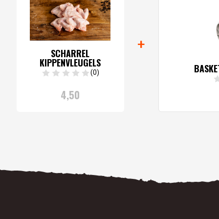
+
SCHARREL
KIPPENVLEUGELS
BASKE
(0)
4,
50