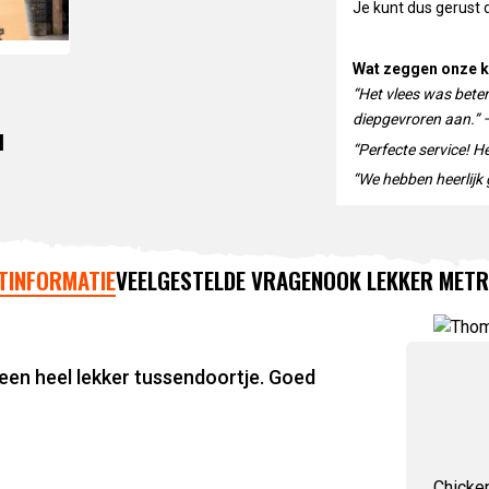
Je kunt dus gerust d
Wat zeggen onze k
“Het vlees was bete
diepgevroren aan.” 
M
“Perfecte service! H
“We hebben heerlijk g
TINFORMATIE
VEELGESTELDE VRAGEN
OOK LEKKER MET
R
n een heel lekker tussendoortje. Goed
Chicken