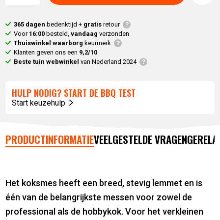
365 dagen
bedenktijd +
gratis
retour
Voor
16:00
besteld,
vandaag
verzonden
Thuiswinkel waarborg
keurmerk
Klanten geven ons een
9,2/10
Beste tuin webwinkel
van Nederland 2024
HULP NODIG? START DE BBQ TEST
Start keuzehulp
PRODUCTINFORMATIE
VEELGESTELDE VRAGEN
GERELA
Het koksmes heeft een breed, stevig lemmet en is
één van de belangrijkste messen voor zowel de
professional als de hobbykok. Voor het verkleinen