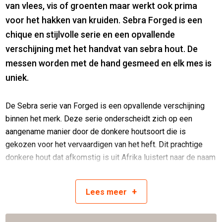
van vlees, vis of groenten maar werkt ook prima
voor het hakken van kruiden. Sebra Forged is een
chique en stijlvolle serie en een opvallende
verschijning met het handvat van sebra hout. De
messen worden met de hand gesmeed en elk mes is
uniek.
De Sebra serie van Forged is een opvallende verschijning
binnen het merk. Deze serie onderscheidt zich op een
aangename manier door de donkere houtsoort die is
gekozen voor het vervaardigen van het heft. Dit prachtige
donkere hout dat afkomstig is uit Afrika luistert naar de naam
Dalbergia melanoxylon. De Afrikaanse vertaling hiervan is
Sebra en daarmee ook de naam van deze serie: Sebra
+
Lees
meer
Forged. Het donkerhouten heft straalt warmte uit, noem het
chique. En het is juist deze uitstraling, die samen met het
gehamerde lemmet en het subtiele rode detail bij de krop