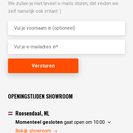
We zullen je niet teveel e-mails sturen, dat vinden we
zelf namelijk ook irritant :)
OPENINGSTIJDEN SHOWROOM
Roosendaal, NL
Momenteel gesloten
gaat open om 10:00
zaterdag
10:00 - 17:30
Bekijk showroom