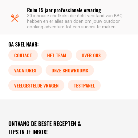
Ruim 15 jaar professionele ervaring
30 inhouse chefkoks die écht verstand van BBQ
hebben en er alles aan doen om jouw outdoor
cooking adventure tot een succes te maken.
GA SNEL NAAR:
CONTACT
HET TEAM
OVER ONS
VACATURES
ONZE SHOWROOMS
VEELGESTELDE VRAGEN
TESTPANEL
ONTVANG DE BESTE RECEPTEN &
TIPS IN JE INBOX!