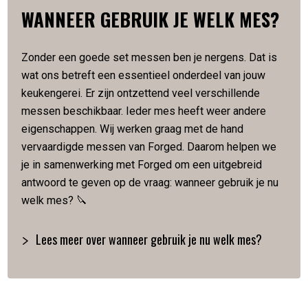
WANNEER GEBRUIK JE WELK MES?
van deze serie echt iets bijzonders maakt. Kortom, met
Sebra Forged haal je een stoere en uiterst stijlvolle
messenserie in huis die gezien mag worden.
Zonder een goede set messen ben je nergens. Dat is
wat ons betreft een essentieel onderdeel van jouw
Vervaardigd van Japans staal
keukengerei. Er zijn ontzettend veel verschillende
Hardheid van 58 Rockwell
messen beschikbaar. Ieder mes heeft weer andere
Lemmetlengte is 20,5 cm
eigenschappen. Wij werken graag met de hand
Lemmetdikte is 2 mm
vervaardigde messen van Forged. Daarom helpen we
Slijphoek van 18 graden
Gewicht 230 gram
je in samenwerking met Forged om een uitgebreid
Met de hand gesmeed
antwoord te geven op de vraag: wanneer gebruik je nu
Verpakt in een luxe houten kistje
welk mes? 🔪
Artikelnummer:
8720039623378
Lees meer over wanneer gebruik je nu welk mes?