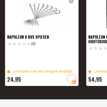
i
NAPOLEON 8 RVS SPIESEN
NAPOLEON 
HOUTSKOOL
(0)
Leverbaar met iets langere levertijd
Leverba
24,
95
54,
95