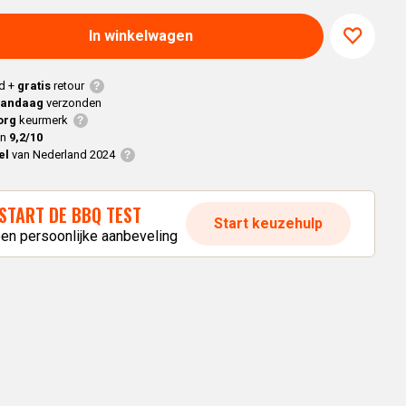
Braaimaster
Joe
h
Alle modellen
In winkelwagen
a
d +
gratis
retour
p
vandaag
verzonden
org
keurmerk
en
9,2/10
el
van Nederland 2024
START DE BBQ TEST
Start keuzehulp
een persoonlijke aanbeveling