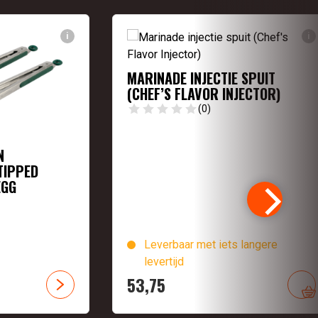
i
i
MARINADE INJECTIE SPUIT
(CHEF’S FLAVOR INJECTOR)
(0)
N
TIPPED
EGG
Leverbaar met iets langere
levertijd
53,
75