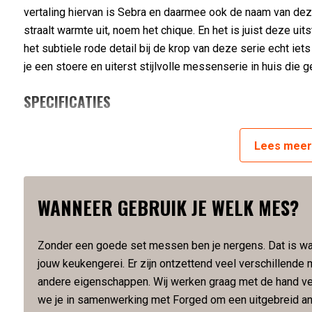
vertaling hiervan is Sebra en daarmee ook de naam van dez
straalt warmte uit, noem het chique. En het is juist deze u
het subtiele rode detail bij de krop van deze serie echt ie
je een stoere en uiterst stijlvolle messenserie in huis die
SPECIFICATIES
Vervaardigd van Japans staal
Lees
mee
Hardheid van 58 Rockwell
Lemmetlengte is 18 cm
Lemmetdikte is 2 mm
WANNEER GEBRUIK JE WELK MES?
Slijphoek van 18 graden
Gewicht van 230 gram
Met de hand gesmeed
Zonder een goede set messen ben je nergens. Dat is wa
Verpakt in een luxe houten kistje
jouw keukengerei. Er zijn ontzettend veel verschillend
andere eigenschappen. Wij werken graag met de hand v
Artikelnummer:
8720039623521
we je in samenwerking met Forged om een uitgebreid an