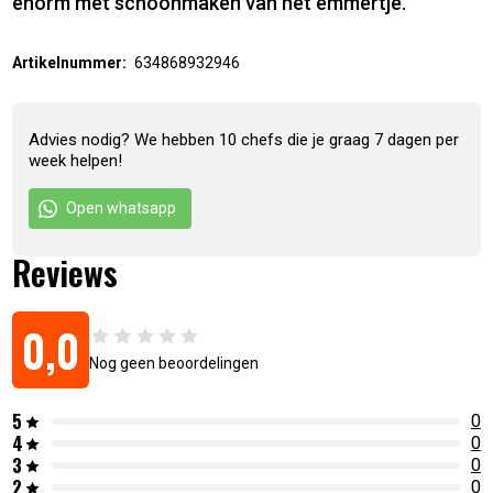
enorm met schoonmaken van het emmertje.
Artikelnummer:
634868932946
Advies nodig? We hebben 10 chefs die je graag 7 dagen per
week helpen!
Open whatsapp
Reviews
0,0
Nog geen beoordelingen
5
0
4
0
3
0
2
0