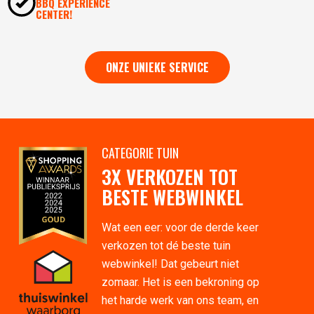
BBQ EXPERIENCE
CENTER!
ONZE UNIEKE SERVICE
CATEGORIE TUIN
3X VERKOZEN TOT
BESTE WEBWINKEL
Wat een eer: voor de derde keer
verkozen tot dé beste tuin
webwinkel! Dat gebeurt niet
zomaar. Het is een bekroning op
het harde werk van ons team, en