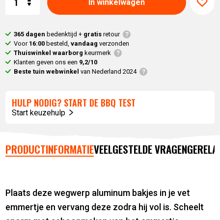
In winkelwagen
365 dagen
bedenktijd +
gratis
retour
Voor
16:00
besteld,
vandaag
verzonden
Thuiswinkel waarborg
keurmerk
Klanten geven ons een
9,2/10
Beste tuin webwinkel
van Nederland 2024
HULP NODIG? START DE BBQ TEST
Start keuzehulp
PRODUCTINFORMATIE
VEELGESTELDE VRAGEN
GERELA
Plaats deze wegwerp aluminum bakjes in je vet
emmertje en vervang deze zodra hij vol is. Scheelt