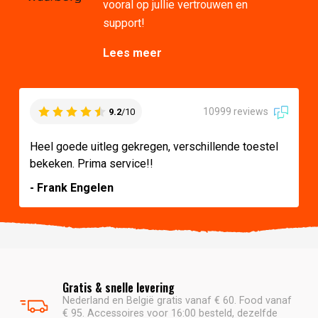
vooral op jullie vertrouwen en
support!
Lees meer
10999 reviews
9.2
/10
Heel goede uitleg gekregen, verschillende toestel
bekeken. Prima service!!
- Frank Engelen
Gratis & snelle levering
Nederland en België gratis vanaf € 60. Food vanaf
€ 95. Accessoires voor 16:00 besteld, dezelfde