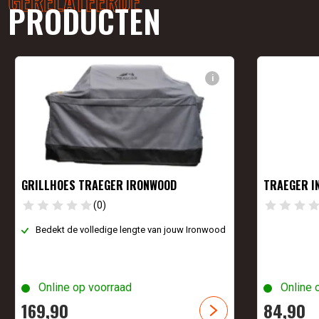
GERELATEERDE
PRODUCTEN
i
GRILLHOES TRAEGER IRONWOOD
TRAEGER I
(0)
Bedekt de volledige lengte van jouw Ironwood
Online op voorraad
Online 
169,
90
84,
90